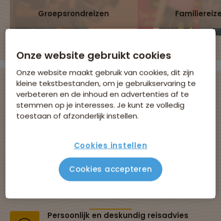
Groepsrondreizen
Familiereiz
Onze website gebruikt cookies
Onze website maakt gebruik van cookies, dit zijn
kleine tekstbestanden, om je gebruikservaring te
verbeteren en de inhoud en advertenties af te
stemmen op je interesses. Je kunt ze volledig
Avontuurlijke
toestaan of afzonderlijk instellen.
groepsreizen met
Cookies instellen
Sawadee
Cookies accepteren
Al 43 jaar dé specialist in groepsreizen
Persoonlijk en deskundig reisadvies