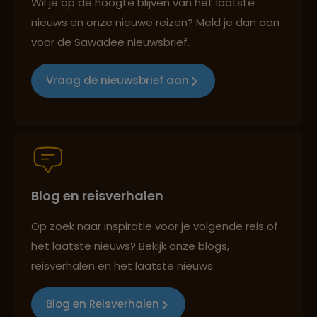
Wil je op de hoogte blijven van het laatste
nieuws en onze nieuwe reizen? Meld je dan aan
voor de Sawadee nieuwsbrief.
Reizen met oog voor mens, cultuur en milieu
Vraag de nieuwsbrief aan
Groepsreizen mét indivuele vrijheid
Blog en reisverhalen
Persoonlijk en deskundig reisadvies
Op zoek naar inspiratie voor je volgende reis of
het laatste nieuws? Bekijk onze blogs,
Best beoordeelde reisroutes
reisverhalen en het laatste nieuws.
Blog en Reisverhalen