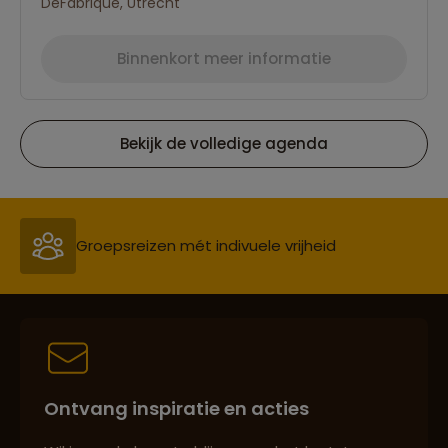
DeFabrique, Utrecht
Binnenkort meer informatie
Bekijk de volledige agenda
Reizen met oog voor mens, cultuur en milieu
Groepsreizen mét indivuele vrijheid
Persoonlijk en deskundig reisadvies
Ontvang inspiratie en acties
Best beoordeelde reisroutes