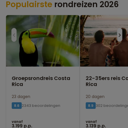
Populairste
rondreizen 2026
Groepsrondreis Costa
22-35ers reis C
Rica
Rica
23 dagen
20 dagen
2343 beoordelingen
302 beoordeling
8.6
8.9
vanaf
vanaf
3.199 p.p.
3.139 p.p.