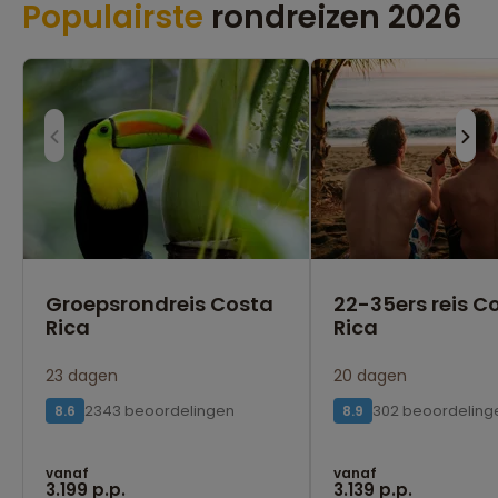
Populairste
rondreizen 2026
Groepsrondreis Costa
22-35ers reis C
Rica
Rica
23 dagen
20 dagen
2343 beoordelingen
302 beoordeling
8.6
8.9
vanaf
vanaf
3.199 p.p.
3.139 p.p.