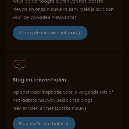
Wil je op de hoogte blijven van het laatste
nieuws en onze nieuwe reizen? Meld je dan aan
voor de Sawadee nieuwsbrief.
Reizen met oog voor mens, cultuur en milieu
Vraag de nieuwsbrief aan
Groepsreizen mét indivuele vrijheid
Blog en reisverhalen
Persoonlijk en deskundig reisadvies
Op zoek naar inspiratie voor je volgende reis of
het laatste nieuws? Bekijk onze blogs,
Best beoordeelde reisroutes
reisverhalen en het laatste nieuws.
Blog en Reisverhalen