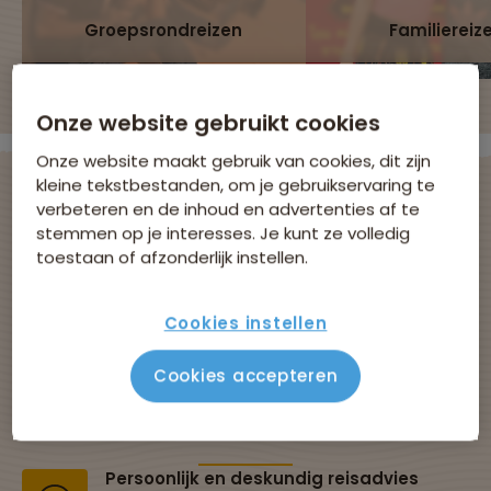
Groepsrondreizen
Familiereiz
Onze website gebruikt cookies
Onze website maakt gebruik van cookies, dit zijn
kleine tekstbestanden, om je gebruikservaring te
verbeteren en de inhoud en advertenties af te
stemmen op je interesses. Je kunt ze volledig
Avontuurlijke
toestaan of afzonderlijk instellen.
groepsreizen met
Cookies instellen
Sawadee
Cookies accepteren
Al 43 jaar dé specialist in groepsreizen
Persoonlijk en deskundig reisadvies