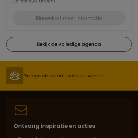
DeFabrique, Utrecht
Binnenkort meer informatie
Bekijk de volledige agenda
Reizen met oog voor mens, cultuur en milieu
Groepsreizen mét indivuele vrijheid
Persoonlijk en deskundig reisadvies
Ontvang inspiratie en acties
Best beoordeelde reisroutes