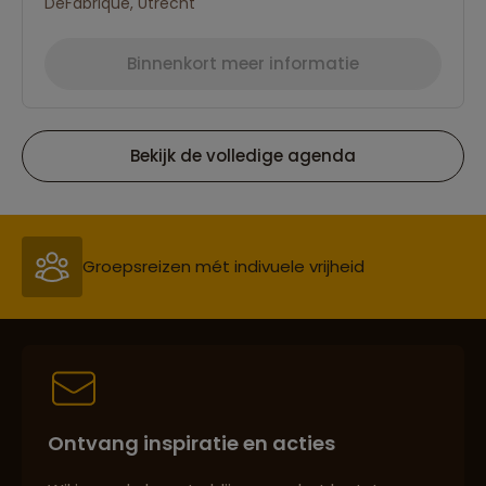
DeFabrique, Utrecht
Binnenkort meer informatie
Bekijk de volledige agenda
Reizen met oog voor mens, cultuur en milieu
Groepsreizen mét indivuele vrijheid
Persoonlijk en deskundig reisadvies
Ontvang inspiratie en acties
Best beoordeelde reisroutes