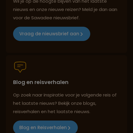
Wil je op de hoogte blijven van het laatste
nieuws en onze nieuwe reizen? Meld je dan aan
voor de Sawadee nieuwsbrief.
Reizen met oog voor mens, cultuur en milieu
Vraag de nieuwsbrief aan
Groepsreizen mét indivuele vrijheid
Blog en reisverhalen
Persoonlijk en deskundig reisadvies
Op zoek naar inspiratie voor je volgende reis of
het laatste nieuws? Bekijk onze blogs,
Best beoordeelde reisroutes
reisverhalen en het laatste nieuws.
Blog en Reisverhalen