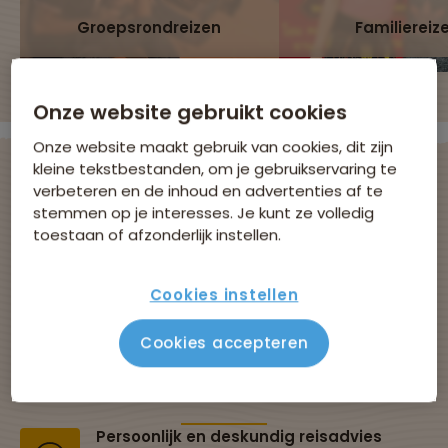
Groepsrondreizen
Familiereiz
Onze website gebruikt cookies
Onze website maakt gebruik van cookies, dit zijn
kleine tekstbestanden, om je gebruikservaring te
verbeteren en de inhoud en advertenties af te
stemmen op je interesses. Je kunt ze volledig
Avontuurlijke
toestaan of afzonderlijk instellen.
groepsreizen met
Cookies instellen
Sawadee
Cookies accepteren
Al 43 jaar dé specialist in groepsreizen
Persoonlijk en deskundig reisadvies