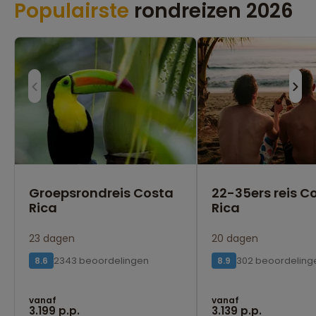
Populairste
rondreizen 2026
Groepsrondreis Costa
22-35ers reis C
Rica
Rica
23 dagen
20 dagen
2343 beoordelingen
302 beoordeling
8.6
8.9
vanaf
vanaf
3.199 p.p.
3.139 p.p.