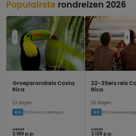
Populairste
rondreizen 2026
Groepsrondreis Costa
22-35ers reis C
Rica
Rica
23 dagen
20 dagen
2343 beoordelingen
302 beoordeling
8.6
8.9
vanaf
vanaf
3.199 p.p.
3.139 p.p.