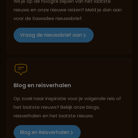
Wil je op de hoogte blijven van het laatste
nieuws en onze nieuwe reizen? Meld je dan aan
voor de Sawadee nieuwsbrief.
Reizen met oog voor mens, cultuur en milieu
Vraag de nieuwsbrief aan
Groepsreizen mét indivuele vrijheid
Blog en reisverhalen
Persoonlijk en deskundig reisadvies
Op zoek naar inspiratie voor je volgende reis of
het laatste nieuws? Bekijk onze blogs,
Best beoordeelde reisroutes
reisverhalen en het laatste nieuws.
Blog en Reisverhalen