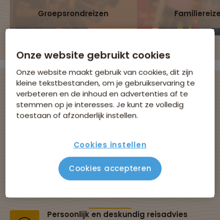
Groepsrondreizen
Familiereiz
Onze website gebruikt cookies
Onze website maakt gebruik van cookies, dit zijn
kleine tekstbestanden, om je gebruikservaring te
verbeteren en de inhoud en advertenties af te
stemmen op je interesses. Je kunt ze volledig
Avontuurlijke
toestaan of afzonderlijk instellen.
groepsreizen met
Cookies instellen
Sawadee
Cookies accepteren
Al 43 jaar dé specialist in groepsreizen
Persoonlijk en deskundig reisadvies