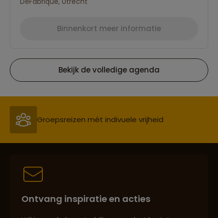
DeFabrique, Utrecht
Binnenkort meer informatie
Bekijk de volledige agenda
Reizen met oog voor mens, cultuur en milieu
Groepsreizen mét indivuele vrijheid
Persoonlijk en deskundig reisadvies
Ontvang inspiratie en acties
Best beoordeelde reisroutes