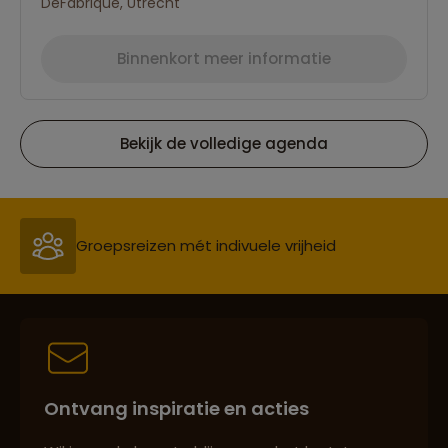
DeFabrique, Utrecht
Binnenkort meer informatie
Bekijk de volledige agenda
Reizen met oog voor mens, cultuur en milieu
Groepsreizen mét indivuele vrijheid
Persoonlijk en deskundig reisadvies
Ontvang inspiratie en acties
Best beoordeelde reisroutes