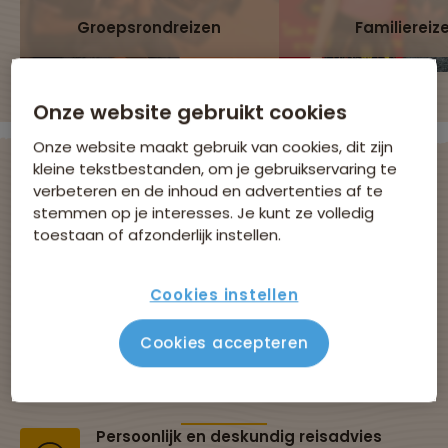
Groepsrondreizen
Familiereiz
Onze website gebruikt cookies
Onze website maakt gebruik van cookies, dit zijn
kleine tekstbestanden, om je gebruikservaring te
verbeteren en de inhoud en advertenties af te
stemmen op je interesses. Je kunt ze volledig
Avontuurlijke
toestaan of afzonderlijk instellen.
groepsreizen met
Cookies instellen
Sawadee
Cookies accepteren
Al 43 jaar dé specialist in groepsreizen
Persoonlijk en deskundig reisadvies