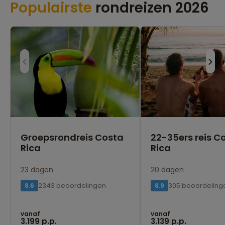
Populairste
rondreizen 2026
Groepsrondreis Costa
22-35ers reis C
Rica
Rica
23 dagen
20 dagen
2343 beoordelingen
305 beoordeling
8.6
8.9
vanaf
vanaf
3.199 p.p.
3.139 p.p.