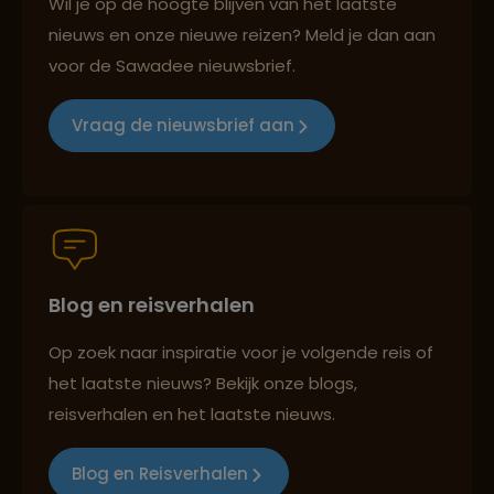
Wil je op de hoogte blijven van het laatste
nieuws en onze nieuwe reizen? Meld je dan aan
voor de Sawadee nieuwsbrief.
Reizen met oog voor mens, cultuur en milieu
Vraag de nieuwsbrief aan
Groepsreizen mét indivuele vrijheid
Blog en reisverhalen
Persoonlijk en deskundig reisadvies
Op zoek naar inspiratie voor je volgende reis of
het laatste nieuws? Bekijk onze blogs,
Best beoordeelde reisroutes
reisverhalen en het laatste nieuws.
Blog en Reisverhalen