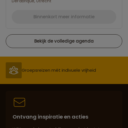
DeFabrique, Utrecht
Binnenkort meer informatie
Bekijk de volledige agenda
Reizen met oog voor mens, cultuur en milieu
Groepsreizen mét indivuele vrijheid
Persoonlijk en deskundig reisadvies
Ontvang inspiratie en acties
Best beoordeelde reisroutes