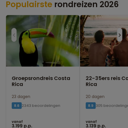
Populairste
rondreizen 2026
Groepsrondreis Costa
22-35ers reis C
Rica
Rica
23 dagen
20 dagen
2343 beoordelingen
305 beoordeling
8.6
8.9
vanaf
vanaf
3.199 p.p.
3.139 p.p.