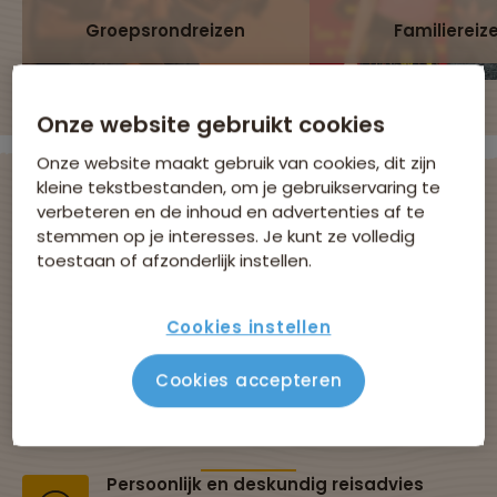
Groepsrondreizen
Familiereiz
Onze website gebruikt cookies
Onze website maakt gebruik van cookies, dit zijn
kleine tekstbestanden, om je gebruikservaring te
verbeteren en de inhoud en advertenties af te
stemmen op je interesses. Je kunt ze volledig
Avontuurlijke
toestaan of afzonderlijk instellen.
groepsreizen met
Cookies instellen
Sawadee
Cookies accepteren
Al 43 jaar dé specialist in groepsreizen
Persoonlijk en deskundig reisadvies