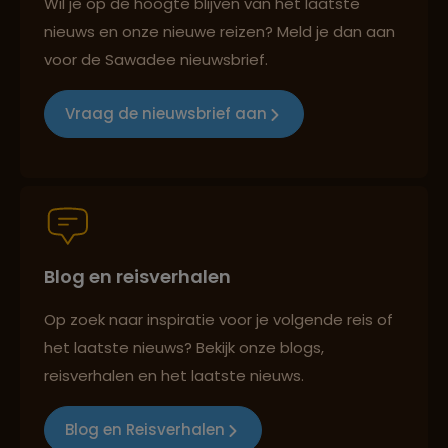
Wil je op de hoogte blijven van het laatste
nieuws en onze nieuwe reizen? Meld je dan aan
voor de Sawadee nieuwsbrief.
Reizen met oog voor mens, cultuur en milieu
Vraag de nieuwsbrief aan
Groepsreizen mét indivuele vrijheid
Blog en reisverhalen
Persoonlijk en deskundig reisadvies
Op zoek naar inspiratie voor je volgende reis of
het laatste nieuws? Bekijk onze blogs,
Best beoordeelde reisroutes
reisverhalen en het laatste nieuws.
Blog en Reisverhalen