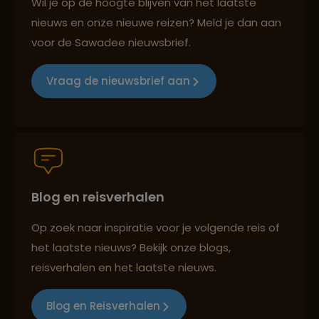
Wil je op de hoogte blijven van het laatste
nieuws en onze nieuwe reizen? Meld je dan aan
voor de Sawadee nieuwsbrief.
Reizen met oog voor mens, cultuur en milieu
Vraag de nieuwsbrief aan
Groepsreizen mét indivuele vrijheid
Blog en reisverhalen
Persoonlijk en deskundig reisadvies
Op zoek naar inspiratie voor je volgende reis of
het laatste nieuws? Bekijk onze blogs,
Best beoordeelde reisroutes
reisverhalen en het laatste nieuws.
Blog en Reisverhalen