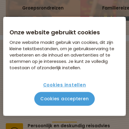
Groepsrondreizen
Familiereiz
Onze website gebruikt cookies
Onze website maakt gebruik van cookies, dit zijn
kleine tekstbestanden, om je gebruikservaring te
verbeteren en de inhoud en advertenties af te
stemmen op je interesses. Je kunt ze volledig
Avontuurlijke
toestaan of afzonderlijk instellen.
groepsreizen met
Cookies instellen
Sawadee
Cookies accepteren
Al 43 jaar dé specialist in groepsreizen
Persoonlijk en deskundig reisadvies