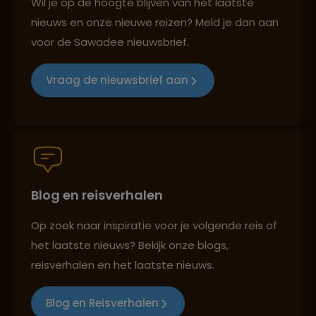
Wil je op de hoogte blijven van het laatste
nieuws en onze nieuwe reizen? Meld je dan aan
voor de Sawadee nieuwsbrief.
Reizen met oog voor mens, cultuur en milieu
Vraag de nieuwsbrief aan
Groepsreizen mét indivuele vrijheid
Blog en reisverhalen
Persoonlijk en deskundig reisadvies
Op zoek naar inspiratie voor je volgende reis of
het laatste nieuws? Bekijk onze blogs,
Best beoordeelde reisroutes
reisverhalen en het laatste nieuws.
Blog en Reisverhalen