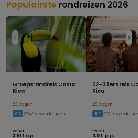
Populairste
rondreizen 2026
Groepsrondreis Costa
22-35ers reis C
Rica
Rica
23 dagen
20 dagen
2343 beoordelingen
302 beoordeling
8.6
8.9
vanaf
vanaf
3.199 p.p.
3.139 p.p.