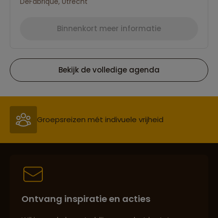
DeFabrique, Utrecht
Binnenkort meer informatie
Bekijk de volledige agenda
Reizen met oog voor mens, cultuur en milieu
Groepsreizen mét indivuele vrijheid
Persoonlijk en deskundig reisadvies
Ontvang inspiratie en acties
Best beoordeelde reisroutes