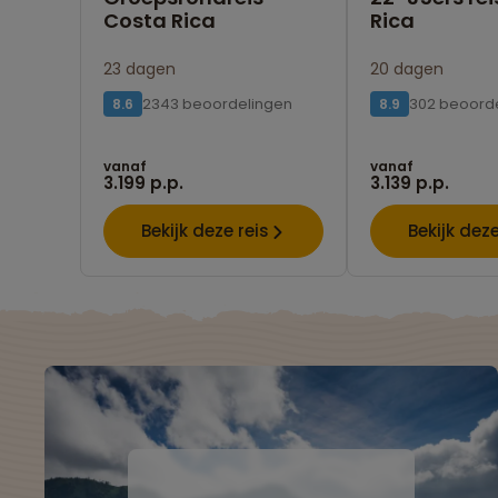
Costa Rica
Rica
23 dagen
20 dagen
2343 beoordelingen
302 beoord
8.6
8.9
vanaf
vanaf
3.199 p.p.
3.139 p.p.
Bekijk deze reis
Bekijk deze