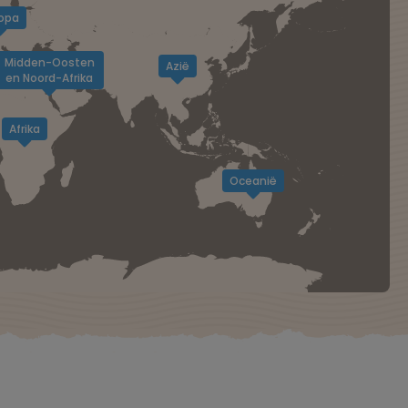
opa
Midden-Oosten
Azië
en Noord-Afrika
Afrika
Oceanië