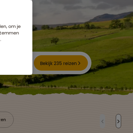
den, om je
e stemmen
.
Bekijk 235 reizen
zen