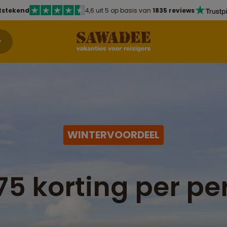
tstekend
4,6 uit 5 op basis van
1835 reviews
WINTERVOORDEEL
75 korting per pe