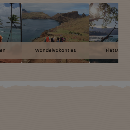
zen
Wandelvakanties
Fietsvaka