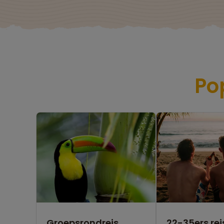
Po
Groepsrondreis
22-35ers rei