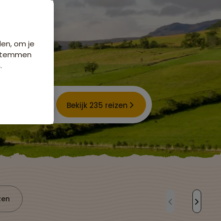
den, om je
e stemmen
.
Bekijk 235 reizen
zen