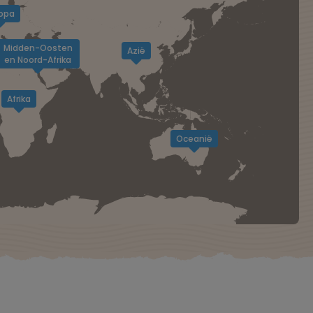
opa
Midden-Oosten
Azië
en Noord-Afrika
Afrika
Oceanië