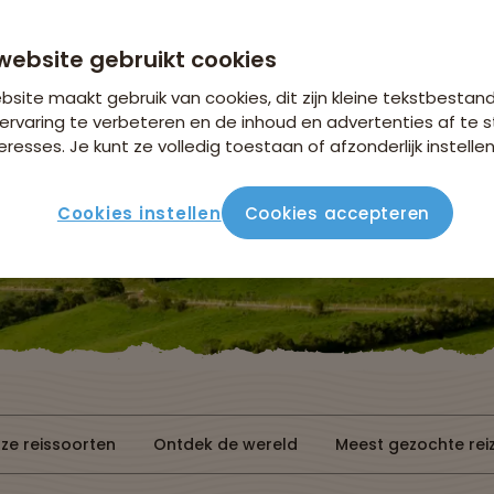
Bekijk de actie
website gebruikt cookies
site maakt gebruik van cookies, dit zijn kleine tekstbestan
ervaring te verbeteren en de inhoud en advertenties af t
eresses. Je kunt ze volledig toestaan of afzonderlijk instellen
Cookies instellen
Cookies accepteren
Reissoorten
Reisperiode
ze reissoorten
Ontdek de wereld
Meest gezochte rei