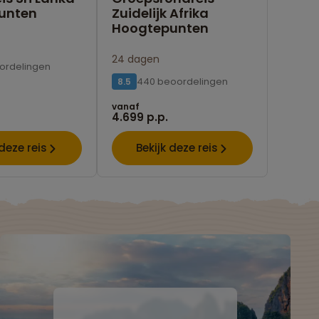
unten
Zuidelijk Afrika
Hoogtepunten
24 dagen
ordelingen
440 beoordelingen
8.5
vanaf
4.699 p.p.
 deze reis
Bekijk deze reis