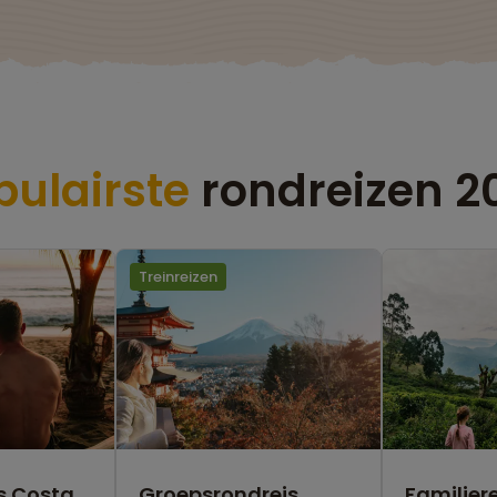
pulairste
rondreizen 2
Treinreizen
s Costa
Groepsrondreis
Familiere