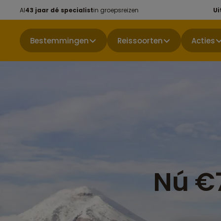
Al
43 jaar dé specialist
in groepsreizen
Ui
Bestemmingen
Reissoorten
Acties
Nú €