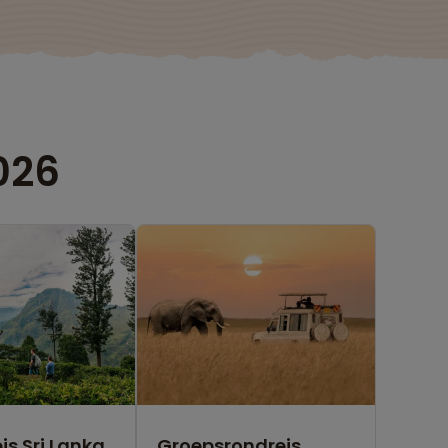
026
is Sri Lanka
Groepsrondreis