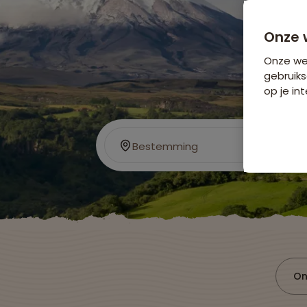
Onze 
Onze web
gebruiks
op je int
Bestemming
On