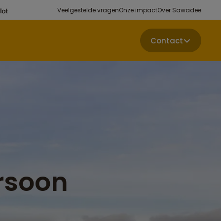
Veelgestelde vragen
Onze impact
Over Sawadee
Contact
rsoon