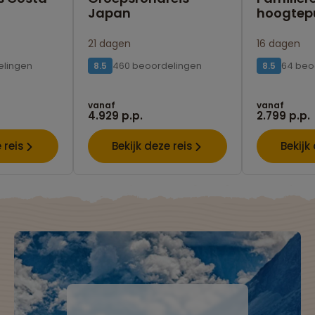
Japan
hoogtep
21 dagen
16 dagen
elingen
460 beoordelingen
64 beo
8.5
8.5
vanaf
vanaf
4.929 p.p.
2.799 p.p.
 reis
Bekijk deze reis
Bekijk