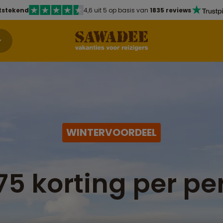
tstekend
4,6 uit 5 op basis van
1835 reviews
WINTERVOORDEEL
75 korting per pe