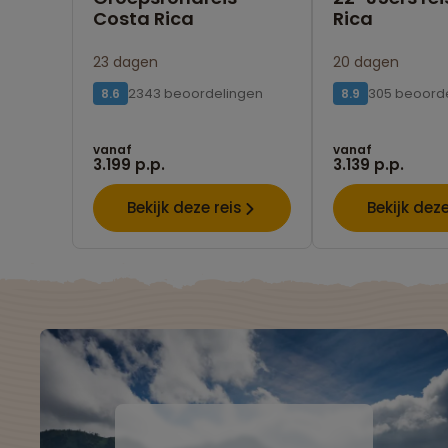
Costa Rica
Rica
23 dagen
20 dagen
2343 beoordelingen
305 beoord
8.6
8.9
vanaf
vanaf
3.199 p.p.
3.139 p.p.
Bekijk deze reis
Bekijk deze