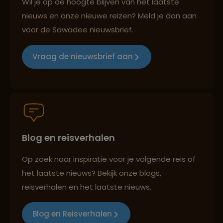
Wil je op de hoogte blijven van het laatste
nieuws en onze nieuwe reizen? Meld je dan aan
voor de Sawadee nieuwsbrief.
Reizen met oog voor mens, cultuur en milieu
Vraag de nieuwsbrief aan
Groepsreizen mét indivuele vrijheid
Blog en reisverhalen
Persoonlijk en deskundig reisadvies
Op zoek naar inspiratie voor je volgende reis of
het laatste nieuws? Bekijk onze blogs,
Best beoordeelde reisroutes
reisverhalen en het laatste nieuws.
Blog en Reisverhalen