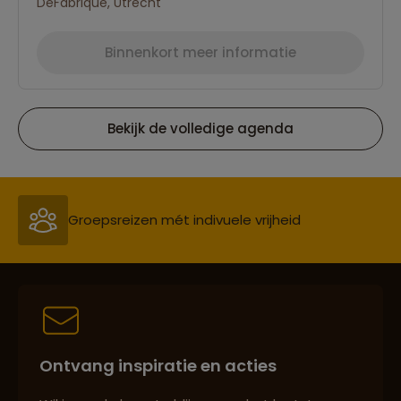
DeFabrique, Utrecht
Binnenkort meer informatie
Bekijk de volledige agenda
Reizen met oog voor mens, cultuur en milieu
Groepsreizen mét indivuele vrijheid
Persoonlijk en deskundig reisadvies
Ontvang inspiratie en acties
Best beoordeelde reisroutes