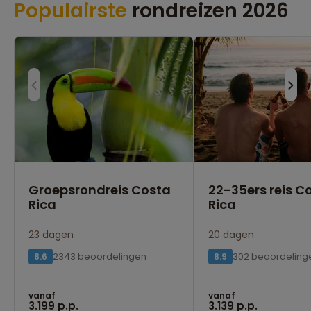
Populairste
rondreizen 2026
Groepsrondreis Costa
22-35ers reis C
Rica
Rica
23 dagen
20 dagen
2343 beoordelingen
302 beoordeling
8.6
8.9
vanaf
vanaf
3.199 p.p.
3.139 p.p.