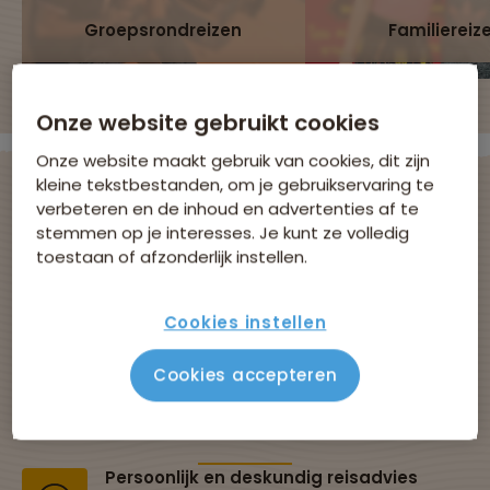
Groepsrondreizen
Familiereiz
Onze website gebruikt cookies
Onze website maakt gebruik van cookies, dit zijn
kleine tekstbestanden, om je gebruikservaring te
verbeteren en de inhoud en advertenties af te
stemmen op je interesses. Je kunt ze volledig
Avontuurlijke
toestaan of afzonderlijk instellen.
groepsreizen met
Cookies instellen
Sawadee
Cookies accepteren
Al 43 jaar dé specialist in groepsreizen
Persoonlijk en deskundig reisadvies