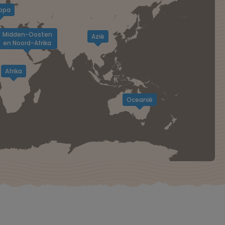
opa
Midden-Oosten
Azië
en Noord-Afrika
Afrika
Oceanië