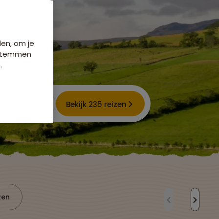
den, om je
e stemmen
.
Bekijk 235 reizen
zen