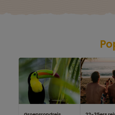
Po
Groepsrondreis
22-35ers rei