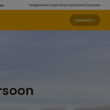
Veelgestelde vragen
Onze impact
Over Sawadee
Contact
rsoon