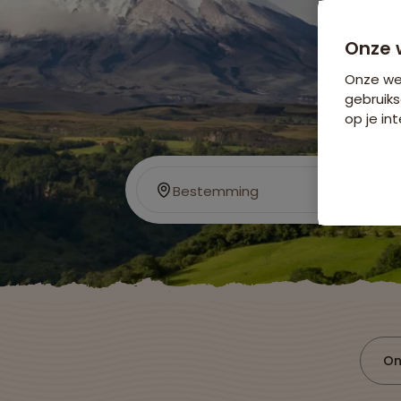
Onze 
Onze web
gebruiks
op je int
Bestemming
On