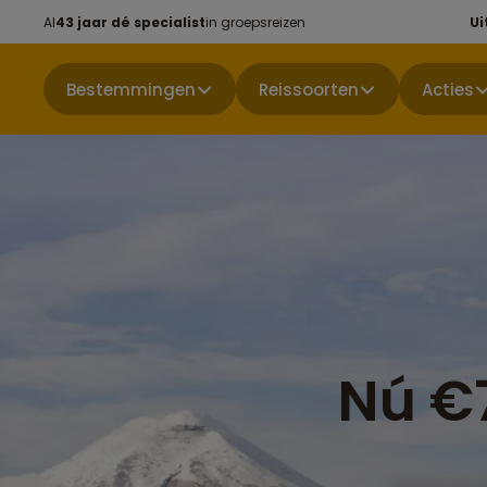
Al
43 jaar dé specialist
in groepsreizen
Ui
Bestemmingen
Reissoorten
Acties
Nú €