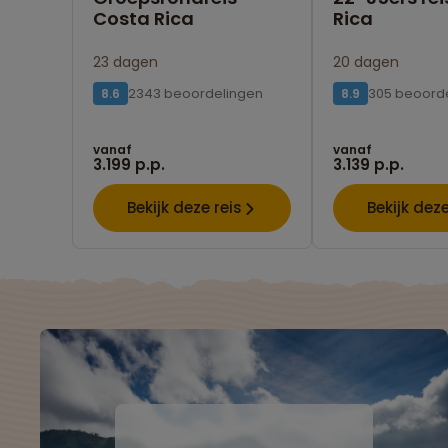
Costa Rica
Rica
23 dagen
20 dagen
2343 beoordelingen
305 beoord
8.6
8.9
vanaf
vanaf
3.199 p.p.
3.139 p.p.
Bekijk deze reis
Bekijk deze