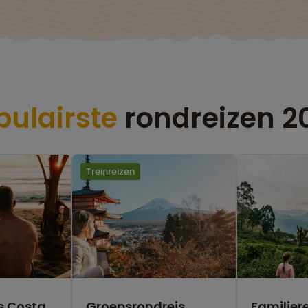
pulairste
rondreizen 2
Treinreizen
s Costa
Groepsrondreis
Familiere