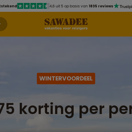
tstekend
4,6 uit 5 op basis van
1835 reviews
WINTERVOORDEEL
75 korting per pe