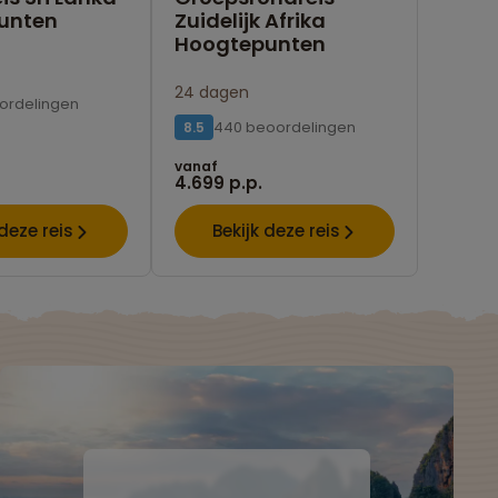
unten
Zuidelijk Afrika
Hoogtepunten
24 dagen
ordelingen
440 beoordelingen
8.5
vanaf
4.699 p.p.
 deze reis
Bekijk deze reis