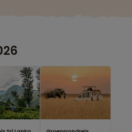
026
is Sri Lanka
Groepsrondreis