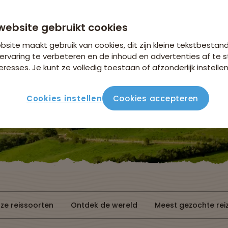
Bekijk de actie
website gebruikt cookies
site maakt gebruik van cookies, dit zijn kleine tekstbestan
ervaring te verbeteren en de inhoud en advertenties af t
eresses. Je kunt ze volledig toestaan of afzonderlijk instellen
Cookies instellen
Cookies accepteren
Reissoorten
Reisperiode
ze reissoorten
Ontdek de wereld
Meest gezochte rei