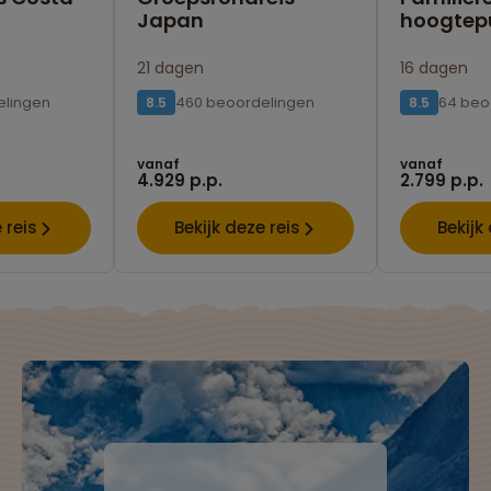
Japan
hoogtep
21 dagen
16 dagen
elingen
460 beoordelingen
64 beo
8.5
8.5
vanaf
vanaf
4.929 p.p.
2.799 p.p.
 reis
Bekijk deze reis
Bekijk