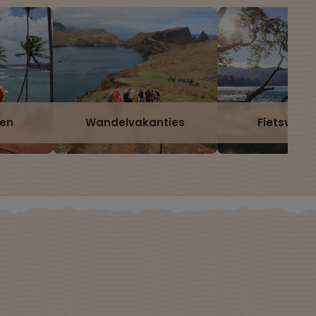
zen
Wandelvakanties
Fietsvaka