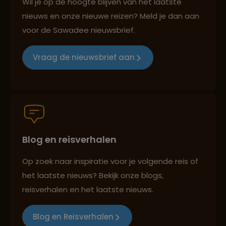
Wil je op de hoogte blijven van het laatste
nieuws en onze nieuwe reizen? Meld je dan aan
voor de Sawadee nieuwsbrief.
Reizen met oog voor mens, cultuur en milieu
Vraag de nieuwsbrief aan
Groepsreizen mét indivuele vrijheid
Blog en reisverhalen
Persoonlijk en deskundig reisadvies
Op zoek naar inspiratie voor je volgende reis of
het laatste nieuws? Bekijk onze blogs,
Best beoordeelde reisroutes
reisverhalen en het laatste nieuws.
Blog en Reisverhalen