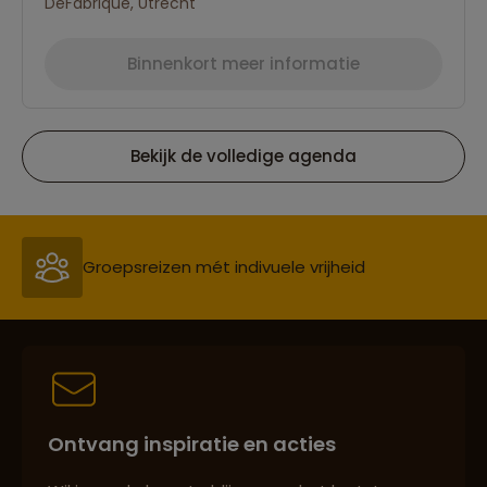
DeFabrique, Utrecht
Binnenkort meer informatie
Bekijk de volledige agenda
Reizen met oog voor mens, cultuur en milieu
Groepsreizen mét indivuele vrijheid
Persoonlijk en deskundig reisadvies
Ontvang inspiratie en acties
Best beoordeelde reisroutes