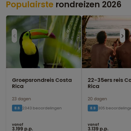
Populairste
rondreizen 2026
Groepsrondreis Costa
22-35ers reis C
Rica
Rica
23 dagen
20 dagen
2343 beoordelingen
305 beoordeling
8.6
8.9
vanaf
vanaf
3.199 p.p.
3.139 p.p.