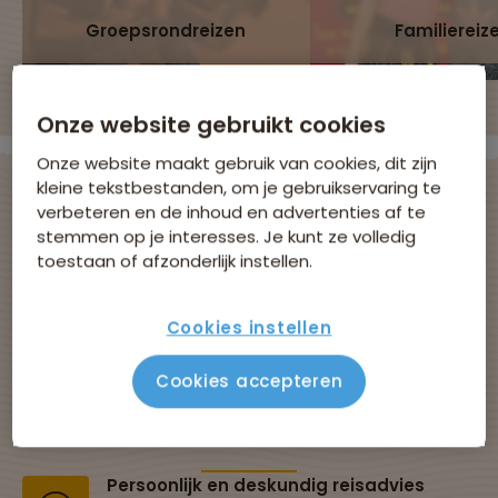
Groepsrondreizen
Familiereiz
Onze website gebruikt cookies
Onze website maakt gebruik van cookies, dit zijn
kleine tekstbestanden, om je gebruikservaring te
verbeteren en de inhoud en advertenties af te
stemmen op je interesses. Je kunt ze volledig
Avontuurlijke
toestaan of afzonderlijk instellen.
groepsreizen met
Cookies instellen
Sawadee
Cookies accepteren
Al 43 jaar dé specialist in groepsreizen
Persoonlijk en deskundig reisadvies