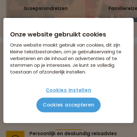
Groepsrondreizen
Familiereiz
Onze website gebruikt cookies
Onze website maakt gebruik van cookies, dit zijn
kleine tekstbestanden, om je gebruikservaring te
verbeteren en de inhoud en advertenties af te
stemmen op je interesses. Je kunt ze volledig
Avontuurlijke
toestaan of afzonderlijk instellen.
groepsreizen met
Cookies instellen
Sawadee
Cookies accepteren
Al 43 jaar dé specialist in groepsreizen
Persoonlijk en deskundig reisadvies