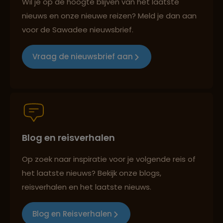
Wil je op de hoogte blijven van het laatste
nieuws en onze nieuwe reizen? Meld je dan aan
voor de Sawadee nieuwsbrief.
Reizen met oog voor mens, cultuur en milieu
Vraag de nieuwsbrief aan
Groepsreizen mét indivuele vrijheid
Blog en reisverhalen
Persoonlijk en deskundig reisadvies
Op zoek naar inspiratie voor je volgende reis of
het laatste nieuws? Bekijk onze blogs,
Best beoordeelde reisroutes
reisverhalen en het laatste nieuws.
Blog en Reisverhalen