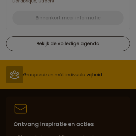
DeFabrique, Utrecht
Binnenkort meer informatie
Bekijk de volledige agenda
Reizen met oog voor mens, cultuur en milieu
Groepsreizen mét indivuele vrijheid
Persoonlijk en deskundig reisadvies
Ontvang inspiratie en acties
Best beoordeelde reisroutes