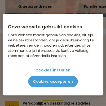
Groepsrondreizen
Familiereiz
Onze website gebruikt cookies
Onze website maakt gebruik van cookies, dit zijn
kleine tekstbestanden, om je gebruikservaring te
verbeteren en de inhoud en advertenties af te
stemmen op je interesses. Je kunt ze volledig
Avontuurlijke
toestaan of afzonderlijk instellen.
groepsreizen met
Cookies instellen
Sawadee
Cookies accepteren
Al 43 jaar dé specialist in groepsreizen
Persoonlijk en deskundig reisadvies