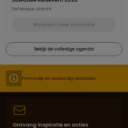
DeFabrique, Utrecht
Groepsreizen mét indivuele vrijheid
Binnenkort meer informatie
Bekijk de volledige agenda
Reiszekerheid met Sawadee
Persoonlijk en deskundig reisadvies
Reizen met oog voor mens, cultuur en milieu
Ontvang inspiratie en acties