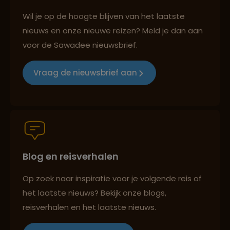
Groepsreizen mét indivuele vrijheid
Wil je op de hoogte blijven van het laatste
nieuws en onze nieuwe reizen? Meld je dan aan
voor de Sawadee nieuwsbrief.
Reiszekerheid met Sawadee
Vraag de nieuwsbrief aan
Persoonlijk en deskundig reisadvies
Blog en reisverhalen
Reizen met oog voor mens, cultuur en milieu
Op zoek naar inspiratie voor je volgende reis of
het laatste nieuws? Bekijk onze blogs,
reisverhalen en het laatste nieuws.