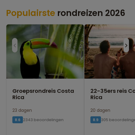
Populairste
rondreizen 2026
Groepsrondreis Costa
22-35ers reis C
Rica
Rica
23 dagen
20 dagen
2343 beoordelingen
305 beoordeling
8.6
8.9