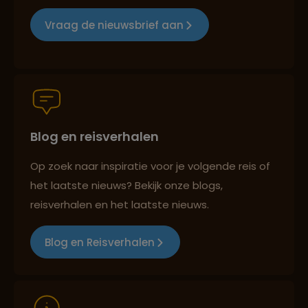
Groepsreizen mét indivuele vrijheid
Vraag de nieuwsbrief aan
Persoonlijk en deskundig reisadvies
Blog en reisverhalen
Best beoordeelde reisroutes
Op zoek naar inspiratie voor je volgende reis of
het laatste nieuws? Bekijk onze blogs,
Reizen met oog voor mens, cultuur en milieu
reisverhalen en het laatste nieuws.
Blog en Reisverhalen