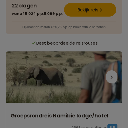
22 dagen
Het grootste reisaanbod
Bekijk reis
vanaf 5.024 p.p.
5.099 p.p.
Persoonlijk én deskundig reisadvies
Bijkomende kosten €26,25 p.p. op basis van 2 personen
Best beoordeelde reisroutes
Het grootste reisaanbod
Persoonlijk én deskundig reisadvies
Best beoordeelde reisroutes
Groepsrondreis Namibië lodge/hotel
256 beoordelingen
8,5