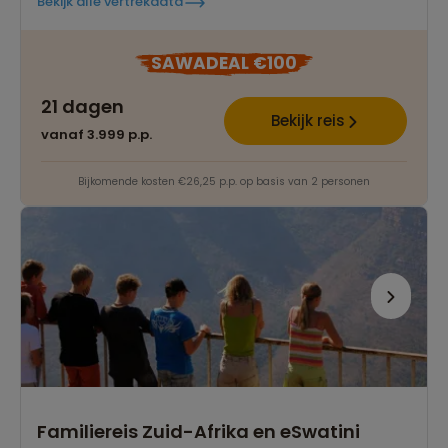
Bekijk alle vertrekdata
SAWADEAL €100
21 dagen
Bekijk reis
vanaf 3.999 p.p.
Bijkomende kosten €26,25 p.p. op basis van 2 personen
Familiereis Zuid-Afrika en eSwatini