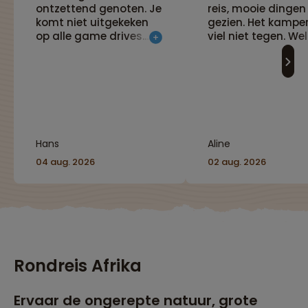
ontzettend genoten. Je
reis, mooie dingen
komt niet uitgekeken
gezien. Het kampe
op alle game drives.
viel niet tegen. Wel
Iedere keer weer wildlife
intensief qua
in verschillende
reisdagen en vroe
omstandigheden. We
opstaan."
hadden ook een prima
gids, die veel wist van
alle wild en alles goed
organiseerde. Als je van
Hans
Aline
Afrikaans wild houdt
dan is deze reis een
04 aug. 2026
02 aug. 2026
aanrader."
Rondreis Afrika
Ervaar de ongerepte natuur, grote