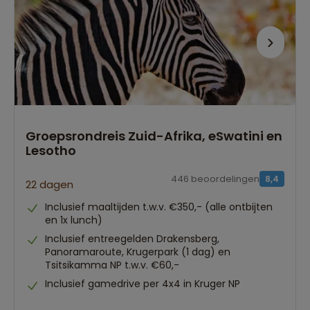
Groepsrondreis Zuid-Afrika, eSwatini en
Lesotho
446 beoordelingen
8,4
22 dagen
Inclusief maaltijden t.w.v. €350,- (alle ontbijten
en 1x lunch)
Inclusief entreegelden Drakensberg,
Panoramaroute, Krugerpark (1 dag) en
Tsitsikamma NP t.w.v. €60,-
Inclusief gamedrive per 4x4 in Kruger NP