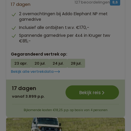
127 beoordelingen
8,6
17 dagen
2 overnachtingen bij Addo Elephant NP met
gamedrive
Inclusief alle ontbijten t.w.v. €170,-
Spannende gamedrive per 4x4 in Kruger twv
€85,-
Gegarandeerd vertrek op:
23 apr.
20 jul.
24 jul.
28 jul.
Bekijk alle vertrekdata
17 dagen
Bekijk reis
vanaf 3.899 p.p.
Bijkomende kosten €18,25 p.p. op basis van 4 personen