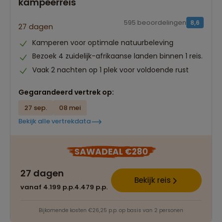
kampeerreis
595 beoordelingen
8,6
27 dagen
Kamperen voor optimale natuurbeleving
Bezoek 4 zuidelijk-afrikaanse landen binnen 1 reis.
Vaak 2 nachten op 1 plek voor voldoende rust
Gegarandeerd vertrek op:
27 sep.
08 mei
Bekijk alle vertrekdata
SAWADEAL €280
27 dagen
Bekijk reis
vanaf 4.199 p.p.
4.479 p.p.
Bijkomende kosten €26,25 p.p. op basis van 2 personen