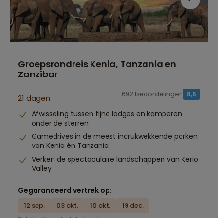
Groepsrondreis Kenia, Tanzania en
Zanzibar
692 beoordelingen
8,6
21 dagen
Afwisseling tussen fijne lodges en kamperen
onder de sterren
Gamedrives in de meest indrukwekkende parken
van Kenia én Tanzania
Verken de spectaculaire landschappen van Kerio
Valley
Gegarandeerd vertrek op:
12 sep.
03 okt.
10 okt.
19 dec.