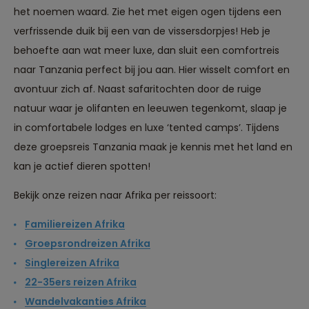
het noemen waard. Zie het met eigen ogen tijdens een
verfrissende duik bij een van de vissersdorpjes! Heb je
behoefte aan wat meer luxe, dan sluit een comfortreis
naar Tanzania perfect bij jou aan. Hier wisselt comfort en
avontuur zich af. Naast safaritochten door de ruige
natuur waar je olifanten en leeuwen tegenkomt, slaap je
in comfortabele lodges en luxe ‘tented camps’. Tijdens
deze
groepsreis Tanzania
maak je kennis met het land en
kan je actief dieren spotten!
Bekijk onze reizen naar Afrika per reissoort:
Familiereizen Afrika
Groepsrondreizen Afrika
Singlereizen Afrika
22-35ers reizen Afrika
Reizen met oog voor mens, cultuur en milieu
Wandelvakanties Afrika