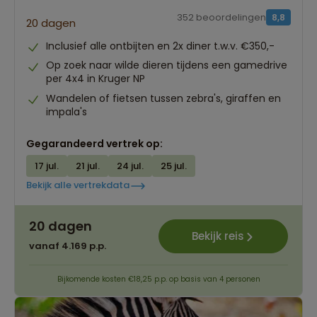
352 beoordelingen
8,8
20 dagen
Inclusief alle ontbijten en 2x diner t.w.v. €350,-
Op zoek naar wilde dieren tijdens een gamedrive
per 4x4 in Kruger NP
Wandelen of fietsen tussen zebra's, giraffen en
impala's
Gegarandeerd vertrek op:
17 jul.
21 jul.
24 jul.
25 jul.
Bekijk alle vertrekdata
20 dagen
Bekijk reis
vanaf 4.169 p.p.
Bijkomende kosten €18,25 p.p. op basis van 4 personen