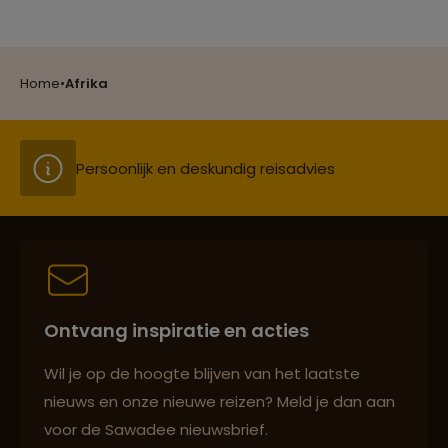
Groepsreizen mét indivuele vrijheid
Home
•
Afrika
Persoonlijk en deskundig reisadvies
Best beoordeelde reisroutes
Ontvang inspiratie en acties
Reizen met oog voor mens, cultuur en milieu
Wil je op de hoogte blijven van het laatste
nieuws en onze nieuwe reizen? Meld je dan aan
voor de Sawadee nieuwsbrief.