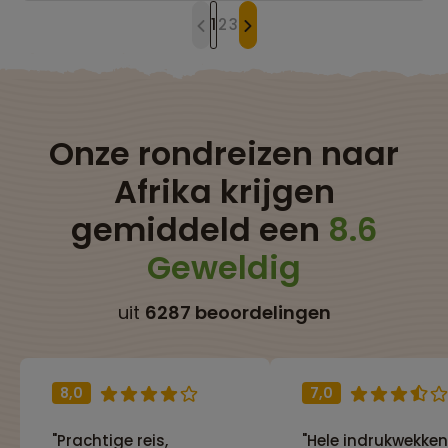
1
2
3
Onze rondreizen naar
Afrika krijgen
gemiddeld een
8.6
Geweldig
uit
6287 beoordelingen
8,0
7,0
"Prachtige reis,
"Hele indrukwekke