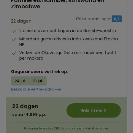
Familiereis Namibië, Botswana en
Zimbabwe
170 beoordelingen
8,7
22 dagen
2 unieke overnachtingen in de Namib-woestijn
Meerdere game drives in indrukwekkend Etosha
NP
Verken de Okavango Delta en maak een tocht
per mokoro
Gegarandeerd vertrek op:
24 jul.
31 jul.
Bekijk alle vertrekdata
22 dagen
Bekijk reis
vanaf 4.999 p.p.
Bijkomende kosten €18,25 p.p. op basis van 4 personen