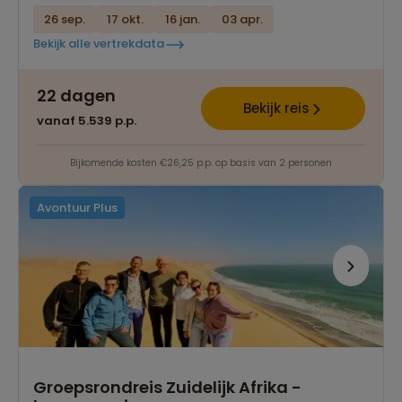
26 sep.
17 okt.
16 jan.
03 apr.
Bekijk alle vertrekdata
22 dagen
Bekijk reis
vanaf 5.539 p.p.
Bijkomende kosten €26,25 p.p. op basis van 2 personen
Avontuur Plus
Groepsrondreis Zuidelijk Afrika -