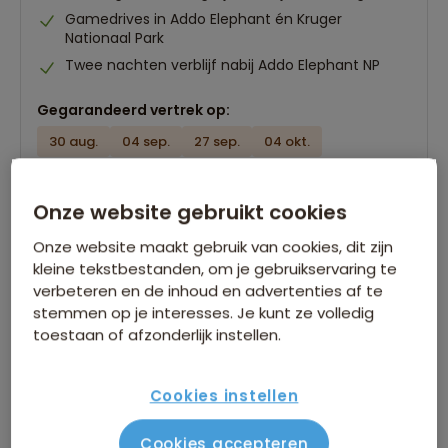
Gamedrives in Addo Elephant én Kruger
Nationaal Park
Twee nachten verblijf nabij Addo Elephant NP
Gegarandeerd vertrek op:
30 aug.
04 sep.
27 sep.
04 okt.
Bekijk alle vertrekdata
Onze website gebruikt cookies
17 dagen
Bekijk reis
Onze website maakt gebruik van cookies, dit zijn
vanaf 3.299 p.p.
kleine tekstbestanden, om je gebruikservaring te
verbeteren en de inhoud en advertenties af te
Bijkomende kosten €26,25 p.p. op basis van 2 personen
stemmen op je interesses. Je kunt ze volledig
toestaan of afzonderlijk instellen.
Cookies instellen
Cookies accepteren