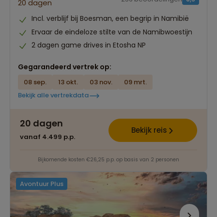
20 dagen
Incl. verblijf bij Boesman, een begrip in Namibië
Ervaar de eindeloze stilte van de Namibwoestijn
2 dagen game drives in Etosha NP
Gegarandeerd vertrek op:
08 sep.
13 okt.
03 nov.
09 mrt.
Bekijk alle vertrekdata
20 dagen
Bekijk reis
vanaf 4.499 p.p.
Bijkomende kosten €26,25 p.p. op basis van 2 personen
Avontuur Plus