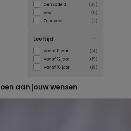
Gemiddeld
35
Veel
9
Zeer veel
2
Leeftijd
Vanaf 8 jaar
14
Vanaf 12 jaar
19
Vanaf 16 jaar
19
ldoen aan jouw wensen