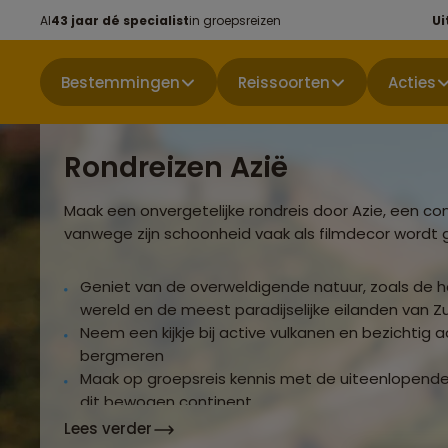
Al
43 jaar dé specialist
in groepsreizen
Ui
Bestemmingen
Reissoorten
Acties
Rondreizen Azië
Maak een onvergetelijke rondreis door Azie, een co
vanwege zijn schoonheid vaak als filmdecor wordt g
Geniet van de overweldigende natuur, zoals de 
wereld en de meest paradijselijke eilanden van Z
Neem een kijkje bij active vulkanen en bezicht
bergmeren
Maak op groepsreis kennis met de uiteenlopende
dit bewogen continent
Lees verder