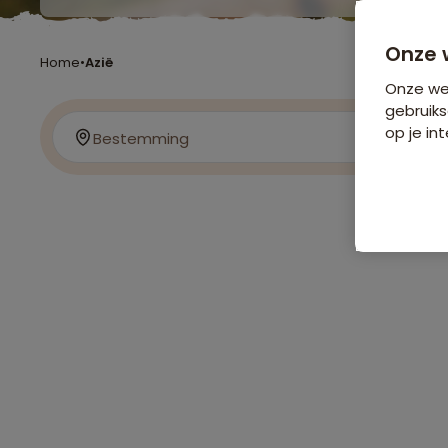
Onze 
Home
•
Azië
Onze web
gebruiks
op je int
Bestemming