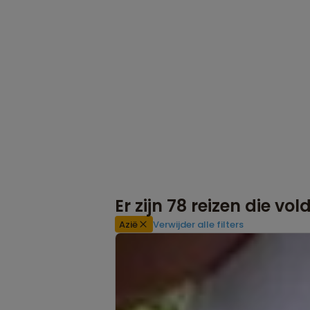
Er zijn
78
reizen die vo
Azië
Verwijder alle filters