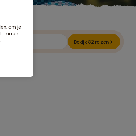
den, om je
e stemmen
.
Bekijk 82 reizen