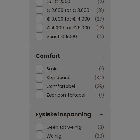
tot € 2000
2
€ 2.000 tot € 3.000
31
€ 3.000 tot € 4.000
27
€ 4.000 tot € 5.000
12
Vanaf € 5000
4
Comfort
Basic
1
Standaard
34
Comfortabel
29
Zeer comfortabel
1
Fysieke inspanning
Geen tot weinig
3
Weinig
29