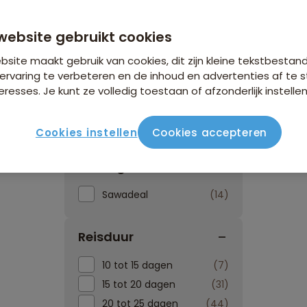
website gebruikt cookies
site maakt gebruik van cookies, dit zijn kleine tekstbestan
ervaring te verbeteren en de inhoud en advertenties af t
eresses. Je kunt ze volledig toestaan of afzonderlijk instellen
Reissoorten
Reisperiode
Cookies instellen
Cookies accepteren
Kortingen
Sawadeal
14
Reisduur
10 tot 15 dagen
7
15 tot 20 dagen
31
20 tot 25 dagen
44