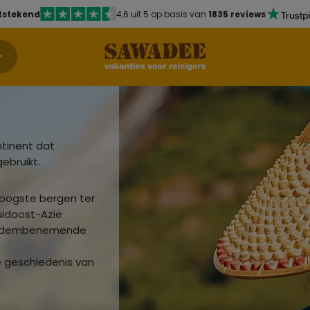
tstekend
4,6 uit 5 op basis van
1835 reviews
ntinent dat
ebruikt.
hoogste bergen ter
uidoost-Azië
ig adembenemende
 geschiedenis van