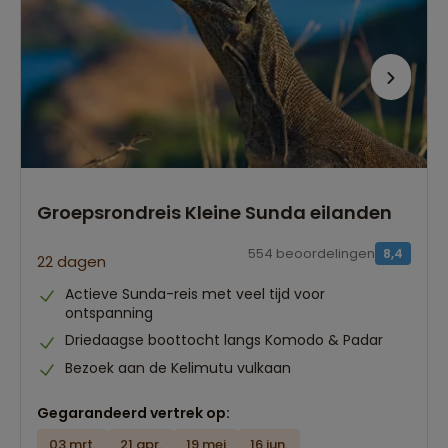
Groepsrondreis Kleine Sunda eilanden
554 beoordelingen
8,4
22 dagen
Actieve Sunda-reis met veel tijd voor
ontspanning
Driedaagse boottocht langs Komodo & Padar
Bezoek aan de Kelimutu vulkaan
Gegarandeerd vertrek op:
03 mrt.
21 apr.
19 mei
16 jun.