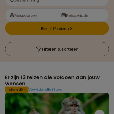
Bestemming
en wandelen
Reissoorten
Reisperiode
Bekijk 17 reizen
Filteren & sorteren
Er zijn
13
reizen die voldoen aan jouw
wensen
Indonesië
Verwijder alle filters