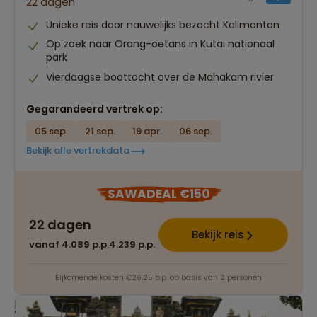
22 dagen
Unieke reis door nauwelijks bezocht Kalimantan
Op zoek naar Orang-oetans in Kutai nationaal
park
Vierdaagse boottocht over de Mahakam rivier
Gegarandeerd vertrek op:
05 sep.
21 sep.
19 apr.
06 sep.
Bekijk alle vertrekdata
SAWADEAL €150
22 dagen
Bekijk reis
vanaf 4.089 p.p.
4.239 p.p.
Bijkomende kosten €26,25 p.p. op basis van 2 personen