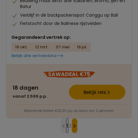
Bedwing maar liefst drie vulkanen, Bromo, Ijen en
Batur
Verblijf in dé backpackersspot Canggu op Bali
Fietstocht door de Balinese rijstvelden
Gegarandeerd vertrek op:
16 okt.
12 mrt.
07 mei
16 jul.
Bekijk alle vertrekdata
SAWADEAL €75
18 dagen
Bekijk reis
vanaf 2.599 p.p.
Bijkomende kosten €26,25 p.p. op basis van 2 personen
1
2