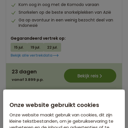
Kom oog in oog met de Komodo varaan
Snorkelen op de beste snorkelplekken van Azië
Ga op avontuur in een weinig bezocht deel van
Indonesië
Gegarandeerd vertrek op:
15 jul.
19 jul.
22 jul.
Bekijk alle vertrekdata
23 dagen
Bekijk reis
vanaf 3.899 p.p.
Bijkomende kosten €18,25 p.p. op basis van 4 personen
Onze website gebruikt cookies
Onze website maakt gebruik van cookies, dit zijn
kleine tekstbestanden, om je gebruikservaring te
verbeteren en de inhoud en advertenties af te