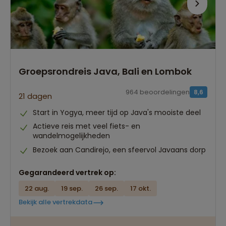
Groepsrondreis Java, Bali en Lombok
964 beoordelingen
8,6
21 dagen
Start in Yogya, meer tijd op Java's mooiste deel
Actieve reis met veel fiets- en
wandelmogelijkheden
Bezoek aan Candirejo, een sfeervol Javaans dorp
Gegarandeerd vertrek op:
22 aug.
19 sep.
26 sep.
17 okt.
Bekijk alle vertrekdata