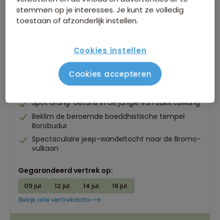
stemmen op je interesses. Je kunt ze volledig
toestaan of afzonderlijk instellen.
Cookies instellen
Familiereis Sumatra, Java en Bali
Cookies accepteren
168 beoordelingen
8,6
23 dagen
Spot orang-oetans in de jungle van Bukit Lawang
Beklim de beroemde boeddhistische tempel
Borobudur
Spectaculaire jeep-wandeltocht naar de Bromo-
vulkaan
Gegarandeerd vertrek op:
09 jul.
12 jul.
14 jul.
16 jul.
Bekijk alle vertrekdata
Best beoordeelde reisroutes