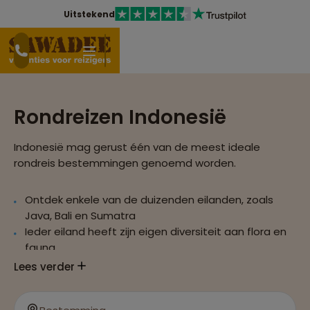
Uitstekend
Rondreizen Indonesië
Indonesië mag gerust één van de meest ideale
rondreis bestemmingen genoemd worden.
Ontdek enkele van de duizenden eilanden, zoals
Java, Bali en Sumatra
Ieder eiland heeft zijn eigen diversiteit aan flora en
fauna
Beklim de Bromo-vulkaan op Java en geniet van een
Lees verder
spectaculaire zonsopkomst
Groepsreizen met veel mogelijkheden om te fietsen