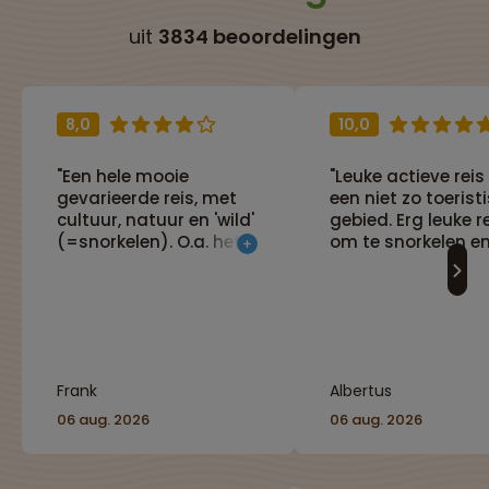
uit
3834 beoordelingen
8,0
10,0
"Een hele mooie
"Leuke actieve reis 
gevarieerde reis, met
een niet zo toerist
cultuur, natuur en 'wild'
gebied. Erg leuke r
(=snorkelen). O.a. het
om te snorkelen e
bijwonen van een
duiken."
begrafenis-ceremonie
in Toraja-land, waarbij
het fantastisch is om
te zien hoe toegewijd
de families hiermee
Frank
Albertus
omgaan. Met een
mooie 3-daagse
06 aug. 2026
06 aug. 2026
wandeling door Toraja-
land en heerlijk
snorkelen bij de