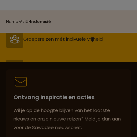
Groepsreizen mét indivuele vrijheid
Home
•
Azië
•
Indonesië
Persoonlijk en deskundig reisadvies
Best beoordeelde reisroutes
Ontvang inspiratie en acties
Reizen met oog voor mens, cultuur en milieu
Wil je op de hoogte blijven van het laatste
nieuws en onze nieuwe reizen? Meld je dan aan
voor de Sawadee nieuwsbrief.
Groepsreizen mét indivuele vrijheid