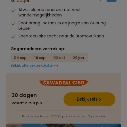
30 dagen
Afwisselende rondreis met veel
wandelmogelijkheden
Spot orang-oetans in de jungle van Gunung
Leuser
Spectaculaire tocht naar de Bromovulkaan
Gegarandeerd vertrek op:
04 sep.
19 sep.
02 okt.
29 jan.
Bekijk alle vertrekdata
SAWADEAL €150
30 dagen
Bekijk reis
vanaf 2.799 p.p.
Bijkomende kosten €26,25 p.p. op basis van 2 personen