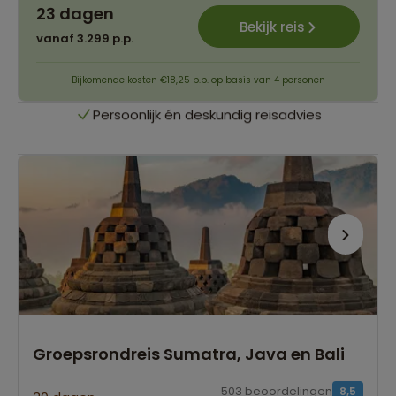
23 dagen
Het grootste reisaanbod
Bekijk reis
vanaf 3.299 p.p.
Persoonlijk én deskundig reisadvies
Bijkomende kosten €18,25 p.p. op basis van 4 personen
Best beoordeelde reisroutes
Het grootste reisaanbod
Persoonlijk én deskundig reisadvies
Best beoordeelde reisroutes
Groepsrondreis Sumatra, Java en Bali
503 beoordelingen
8,5