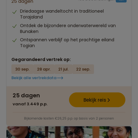
25 dagen
Driedaagse wandeltocht in traditioneel
Torajaland
Ontdek de bijzondere onderwaterwereld van
Bunaken
Ontspannen verblijf op het prachtige eiland
Togian
Gegarandeerd vertrek op:
30 sep.
28 apr.
21 jul.
22 sep.
Bekijk alle vertrekdata
25 dagen
Bekijk reis
vanaf 3.449 p.p.
Bijkomende kosten €26,25 p.p. op basis van 2 personen