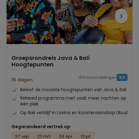
Groepsrondreis Java & Bali
Hoogtepunten
413 beoordelingen
8,5
15 dagen
Beleef de mooiste hoogtepunten van Java & Bali
Relaxed programma met vaak meer nachten op
één plek
Op Bali verblijf in Lovina en kunstenaarsdorp Ubud
Gegarandeerd vertrek op:
07 sep.
22 mrt.
24 apr.
12 jul.