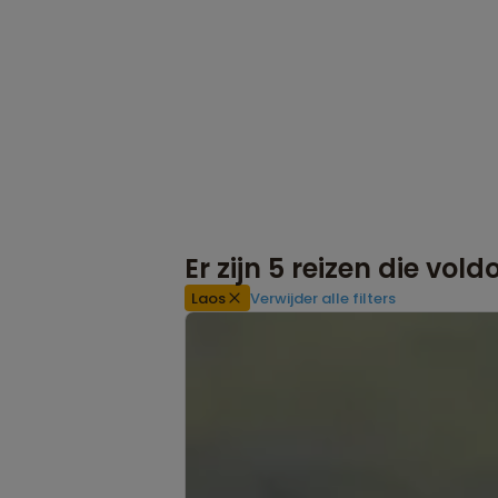
Er zijn
5
reizen die vol
Laos
Verwijder alle filters