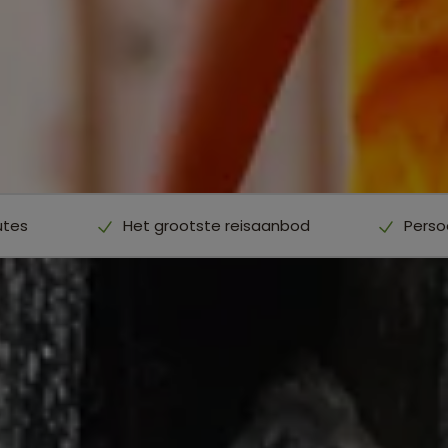
utes
Het grootste reisaanbod
Perso