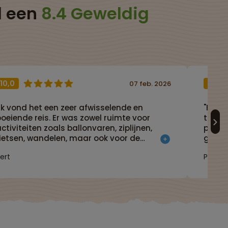
d een
8.4 Geweldig
10,0
9,0
07 feb. 2026
Ik vond het een zeer afwisselende en
"Het 
oeiende reis. Er was zowel ruimte voor
tussen
ctiviteiten zoals ballonvaren, ziplijnen,
perfec
fietsen, wandelen, maar ook voor de
georg
geschiedenissen. De reis gaf ook een goed
bevol
ert
Petra
beeld van de huidige cultuur van Laos en
vriend
Cambodja, dit mede door alle informatie
fietst
an geweldige plaatselijke gidsen. Echt een
aanrader."