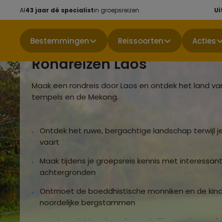
Al
43 jaar dé specialist
in groepsreizen
Ui
Bestemmingen
Reissoorten
Acties
Rondreizen Laos
Maak een rondreis door Laos en ontdek het land van 
tempels en de Mekong.
Ontdek het ruwe, bergachtige landschap terwijl 
vaart
Maak tijdens je groepsreis kennis met interessant
achtergronden
Ontmoet de boeddhistische monniken en de kin
noordelijke bergstammen
Laat je verleiden door de smakelijke Laotiaanse 