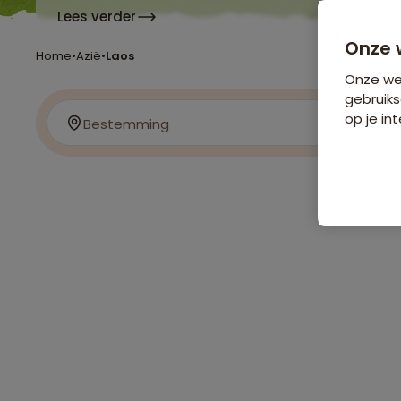
Lees verder
Onze 
Home
•
Azië
•
Laos
Onze web
gebruiks
op je int
Bestemming