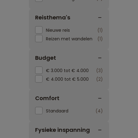
Reisthema's
Nieuwe reis
1
Reizen met wandelen
1
Budget
€ 3.000 tot € 4.000
3
€ 4.000 tot € 5.000
2
Comfort
Standaard
4
Fysieke inspanning