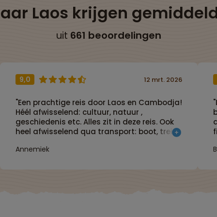
naar Laos krijgen gemiddel
uit
661 beoordelingen
9,0
12 mrt. 2026
"Een prachtige reis door Laos en Cambodja!
"
Héél afwisselend: cultuur, natuur ,
b
geschiedenis etc. Alles zit in deze reis. Ook
a
heel afwisselend qua transport: boot, trein,
bus en natuurlijk tuktuk. Je ziet heel veel
Annemiek
B
van beide landen op verschillende
manieren. Helemaal top! Je maakt veel
kilometers, maar door afwisselend
v
programma en leuke onderbrekingen
onderweg, is dat prima te doen."