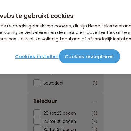
website gebruikt cookies
site maakt gebruik van cookies, dit zijn kleine tekstbestan
ervaring te verbeteren en de inhoud en advertenties af t
eresses. Je kunt ze volledig toestaan of afzonderlijk instellen
Reissoorten
Reisperiod
Cookies instellen
Cookies accepteren
Kortingen
Sawadeal
1
Reisduur
20 tot 25 dagen
3
25 tot 30 dagen
2
30 tot 35 dagen
2