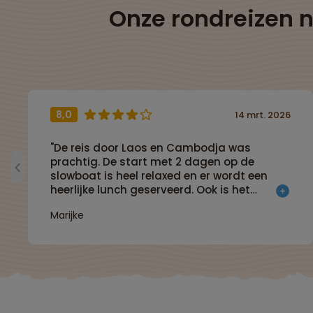
Onze rondreizen 
8,0
14 mrt. 2026
"De reis door Laos en Cambodja was
prachtig. De start met 2 dagen op de
slowboat is heel relaxed en er wordt een
heerlijke lunch geserveerd. Ook is het
landschap wat je passeert vooral de 2e
Marijke
dag mooi. Laos en Cambodja zijn beide
arme landen waarin het traumatische
verleden door de oorlogen die daar
uitgevochten zijn nog voelbaar is. De Killing
Fields in Cambodja maken je even erg stil...
In Laos is Luang Prabang een leuke stad
om te verblijven, het ademt de Franse sfeer