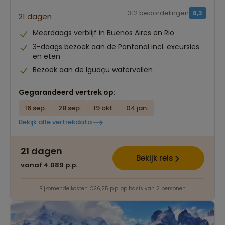
312 beoordelingen
8,3
21 dagen
Meerdaags verblijf in Buenos Aires en Rio
3-daags bezoek aan de Pantanal incl. excursies
en eten
Bezoek aan de Iguaçu watervallen
Gegarandeerd vertrek op:
16 sep.
28 sep.
19 okt.
04 jan.
Bekijk alle vertrekdata
21 dagen
Bekijk reis
vanaf 4.089 p.p.
Bijkomende kosten €26,25 p.p. op basis van 2 personen