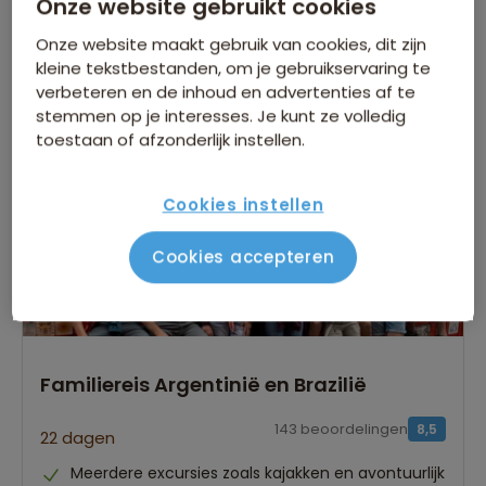
Onze website gebruikt cookies
26 dagen
Onze website maakt gebruik van cookies, dit zijn
Bekijk reis
vanaf 5.989 p.p.
kleine tekstbestanden, om je gebruikservaring te
verbeteren en de inhoud en advertenties af te
stemmen op je interesses. Je kunt ze volledig
Bijkomende kosten €26,25 p.p. op basis van 2 personen
toestaan of afzonderlijk instellen.
Cookies instellen
Cookies accepteren
Familiereis Argentinië en Brazilië
143 beoordelingen
8,5
22 dagen
Meerdere excursies zoals kajakken en avontuurlijk