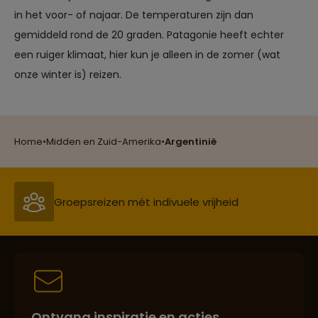
in het voor- of najaar. De temperaturen zijn dan
gemiddeld rond de 20 graden. Patagonie heeft echter
een ruiger klimaat, hier kun je alleen in de zomer (wat
onze winter is) reizen.
Reizen met oog voor mens, cultuur en milieu
Home
•
Midden en Zuid-Amerika
•
Argentinië
Groepsreizen mét indivuele vrijheid
Persoonlijk en deskundig reisadvies
Best beoordeelde reisroutes
Ontvang inspiratie en acties