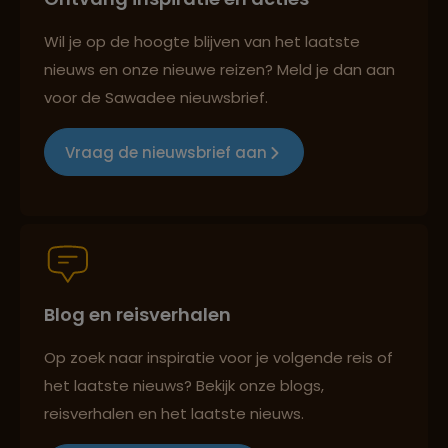
Wil je op de hoogte blijven van het laatste
Reizen met oog voor mens, cultuur en milieu
nieuws en onze nieuwe reizen? Meld je dan aan
voor de Sawadee nieuwsbrief.
Vraag de nieuwsbrief aan
Groepsreizen mét indivuele vrijheid
Persoonlijk en deskundig reisadvies
Blog en reisverhalen
Best beoordeelde reisroutes
Op zoek naar inspiratie voor je volgende reis of
het laatste nieuws? Bekijk onze blogs,
reisverhalen en het laatste nieuws.
Reizen met oog voor mens, cultuur en milieu