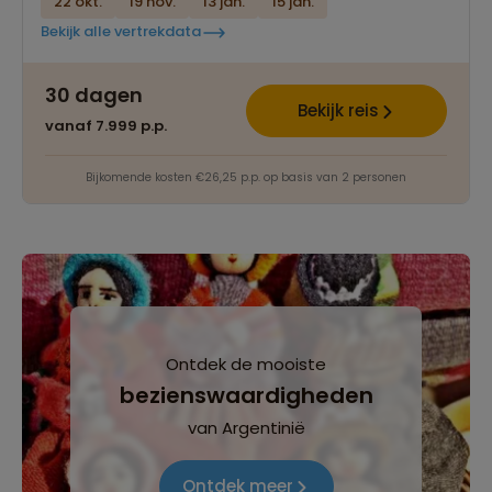
22 okt.
19 nov.
13 jan.
15 jan.
Bekijk alle vertrekdata
30 dagen
Bekijk reis
vanaf 7.999 p.p.
Bijkomende kosten €26,25 p.p. op basis van 2 personen
Ontdek de mooiste
bezienswaardigheden
van Argentinië
Ontdek meer