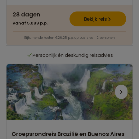
Best beoordeelde reisroutes
28 dagen
Bekijk reis
vanaf 5.089 p.p.
Het grootste reisaanbod
Bijkomende kosten €26,25 p.p. op basis van 2 personen
Persoonlijk én deskundig reisadvies
Best beoordeelde reisroutes
Het grootste reisaanbod
Persoonlijk én deskundig reisadvies
Best beoordeelde reisroutes
Groepsrondreis Brazilië en Buenos Aires