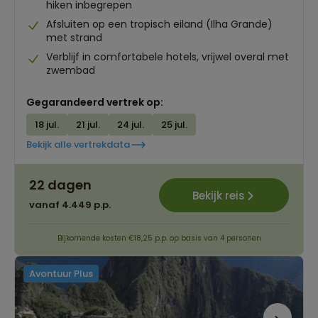
hiken inbegrepen
Afsluiten op een tropisch eiland (Ilha Grande)
met strand
Verblijf in comfortabele hotels, vrijwel overal met
zwembad
Gegarandeerd vertrek op:
18 jul.
21 jul.
24 jul.
25 jul.
Bekijk alle vertrekdata
22 dagen
Bekijk reis
vanaf 4.449 p.p.
Bijkomende kosten €18,25 p.p. op basis van 4 personen
Avontuur Plus