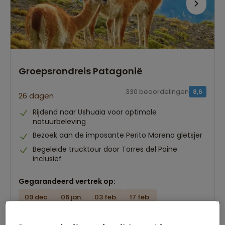
Groepsrondreis Patagonië
330 beoordelingen
8,6
26 dagen
Rijdend naar Ushuaia voor optimale
natuurbeleving
Bezoek aan de imposante Perito Moreno gletsjer
Begeleide trucktour door Torres del Paine
inclusief
Gegarandeerd vertrek op:
09 dec.
06 jan.
03 feb.
17 feb.
Bekijk alle vertrekdata