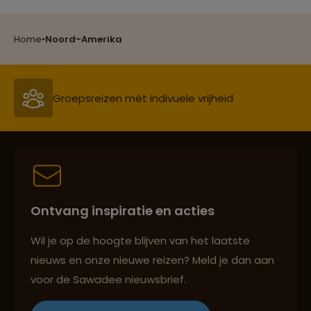
Reizen met oog voor mens, cultuur en milieu
Home
•
Noord-Amerika
Groepsreizen mét indivuele vrijheid
Persoonlijk en deskundig reisadvies
Ontvang inspiratie en acties
Best beoordeelde reisroutes
Wil je op de hoogte blijven van het laatste
nieuws en onze nieuwe reizen? Meld je dan aan
voor de Sawadee nieuwsbrief.
Reizen met oog voor mens, cultuur en milieu