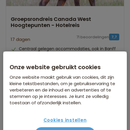
Groepsrondreis Canada West
Hoogtepunten - Hotelreis
71 beoordelingen
7,7
17 dagen
Centraal gelegen accommodaties, ook in Banff
en Canmore
Comfortabel vervoer in een ruime touringcar
Onze website gebruikt cookies
Entreegelden voor alle nationale parken
inbegrepen
Onze website maakt gebruik van cookies, dit zijn
kleine tekstbestanden, om je gebruikservaring te
Gegarandeerd vertrek op:
verbeteren en de inhoud en advertenties af te
stemmen op je interesses. Je kunt ze volledig
18 jun.
17 sep.
toestaan of afzonderlijk instellen.
Bekijk alle vertrekdata
Cookies instellen
17 dagen
Bekijk reis