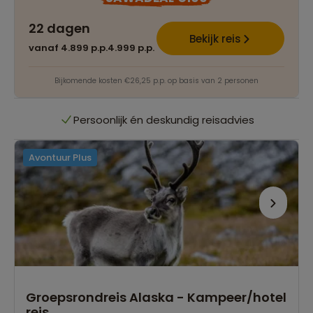
22 dagen
Best beoordeelde reisroutes
Bekijk reis
vanaf 4.899 p.p.
4.999 p.p.
Het grootste reisaanbod
Bijkomende kosten €26,25 p.p. op basis van 2 personen
Persoonlijk én deskundig reisadvies
Avontuur Plus
Best beoordeelde reisroutes
Het grootste reisaanbod
Persoonlijk én deskundig reisadvies
Best beoordeelde reisroutes
Groepsrondreis Alaska - Kampeer/hotel
reis