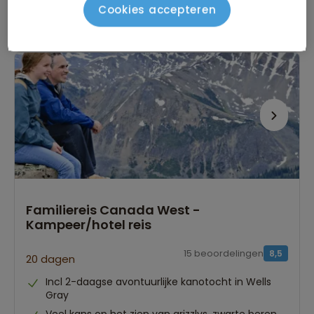
vanaf 4.379 p.p.
Cookies accepteren
Bijkomende kosten €26,25 p.p. op basis van 2 personen
Familiereis Canada West -
Kampeer/hotel reis
15 beoordelingen
8,5
20 dagen
Incl 2-daagse avontuurlijke kanotocht in Wells
Gray