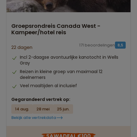
Groepsrondreis Canada West -
Kampeer/hotel reis
171 beoordelingen
8,5
22 dagen
Incl 2-daagse avontuurlijke kanotocht in Wells
Gray
Reizen in kleine groep van maximaal 12
deelnemers
Veel maaltijden al inclusief
Gegarandeerd vertrek op:
14 aug.
28 mei
25 jun.
Bekijk alle vertrekdata
SAWADEAL €100