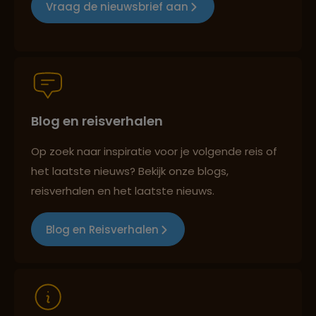
Vraag de nieuwsbrief aan
Groepsreizen mét indivuele vrijheid
Blog en reisverhalen
Persoonlijk en deskundig reisadvies
Op zoek naar inspiratie voor je volgende reis of
het laatste nieuws? Bekijk onze blogs,
Best beoordeelde reisroutes
reisverhalen en het laatste nieuws.
Blog en Reisverhalen
Reizen met oog voor mens, cultuur en milieu