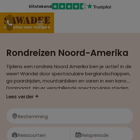
Uitstekend
Rondreizen Noord-Amerika
Tijdens een rondreis Noord Amerika ben je actief in de
weer! Wandel door spectaculaire berglandschappen,
ga paardrijden, mountainbiken en varen in een kano.
Daarnaast zijn er verschillende spectaculaire steden
te ontdekken zoals Vancouver of New York City. Alles
Lees verder
kan tijdens een groepsreis Noord-Amerika
Bestemming
Reissoorten
Reisperiode