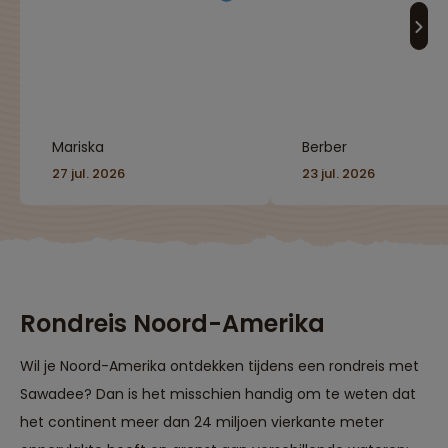
Combinatie van
reis als je in een r
kamperen en hotels
tempo de schitter
maakt dat de reis net
natuur van Canad
wat avontuurlijker is
zien."
dan andere reizen.
Absolute aanrader!"
Mariska
Berber
27 jul. 2026
23 jul. 2026
Rondreis Noord-Amerika
Wil je Noord-Amerika ontdekken tijdens een rondreis met
Sawadee? Dan is het misschien handig om te weten dat
het continent meer dan 24 miljoen vierkante meter