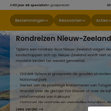
Al
43 jaar dé specialist
in groepsreizen
Ui
Bestemmingen
Reissoorten
Acties
Rondreizen Nieuw-Zeelan
Tijdens een rondreis door Nieuw-Zeeland volgen de
landschappen zich op. Nieuw-Zeeland wordt niet vo
mooiste landen ter wereld genoemd.
Ontdek tijdens je groepsreis de gouden strande
Nationaal park
Geniet van de prachtige kratermeren van Tongari
Wandel over de gletsjer Fox Glacier of over de ka
rotsformaties van Kaikoura
Ontmoet de gastvrije en vriendelijke bevolking, de 
de oorspronkelijke bewoners, de Maori
Lees verder