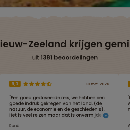
Nieuw-Zeeland krijgen gem
uit
1381 beoordelingen
9,0
31 mrt. 2026
"Een goed gedoseerde reis, we hebben een
goede indruk gekregen van het land, (de
natuur, de economie en de geschiedenis).
n
Het is veel reizen maar dat is onvermijdelijk
als je veel van het land wil zien. Er waren
René
W
veel stops onderweg met