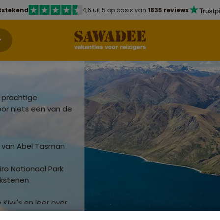
tstekend
4,6 uit 5 op basis van
1835 reviews
d
 prachtige
or niets een van de
n van Abel Tasman
ro Nationaal Park
lkstenen
Kiwi's en leer over