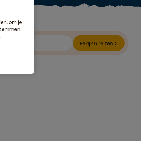
den, om je
e stemmen
.
e
Bekijk 6 reizen