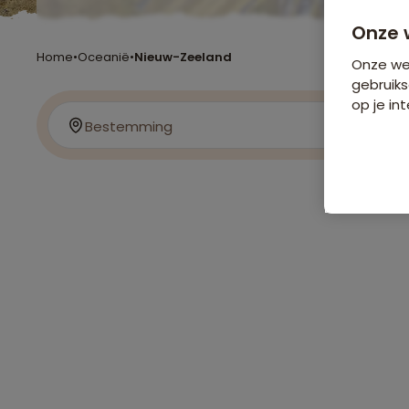
Onze 
Home
•
Oceanië
•
Nieuw-Zeeland
Onze web
gebruiks
op je int
Bestemming