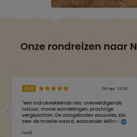
Onze rondreizen naar 
10,0
06 apr. 2026
"een indrukwekkende reis: overweldigende
natuur, mooie wandelingen, prachtige
vergezichten. De aangeboden excursies zijn
zeer de moeite waard, waaronder Milford
Sound, helikoptervluchten, jeepsafari in
ruud
Wanaka. De hotels zijn prima, de busreizen