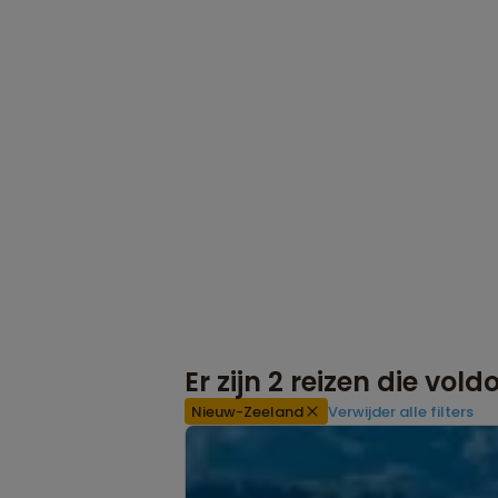
Er zijn
2
reizen die vol
Nieuw-Zeeland
Verwijder alle filters