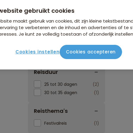
website gebruikt cookies
site maakt gebruik van cookies, dit zijn kleine tekstbestan
ervaring te verbeteren en de inhoud en advertenties af t
eresses. Je kunt ze volledig toestaan of afzonderlijk instellen
Reissoorten
Reisperiod
Cookies instellen
Cookies accepteren
Reisduur
25 tot 30 dagen
2
30 tot 35 dagen
1
Reisthema's
Festivalreis
1