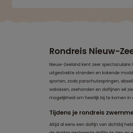
comfortabel met een goede lokale
chauffeur en een maximale ontzorging
door de Nederlandse reisleiding."
Rondreis Nieuw-Ze
Nieuw-Zeeland kent zeer spectaculaire 
uitgestrekte stranden en kokende modde
sporten, zoals parachutespringen, absei
walvissen, zeehonden en dolfijnen wil zi
mogelijkheid om heerlijk bij te komen i
Tijdens je rondreis zwemm
Altijd al eens een dolfijn van dichtbij 
de donker gestreepte dolfijn te zien en