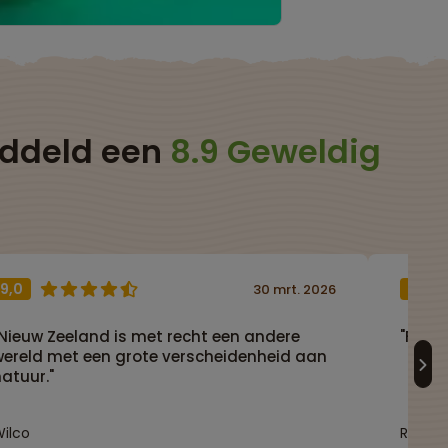
iddeld een
8.9 Geweldig
9,0
10,0
30 mrt. 2026
"Nieuw Zeeland is met recht een andere
"Fanta
wereld met een grote verscheidenheid aan
atuur."
ilco
Reizige