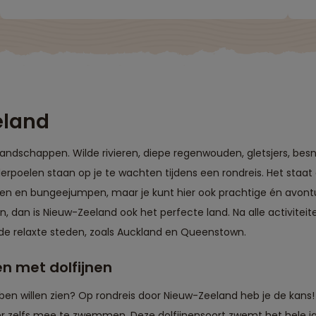
wandelmogelijkheden en pauzemomenten.
Een gevarieerd aanbod van excursies en
activiteiten, voor elk wat wils. Kortom : een
geweldig avontuur waarvan we enorm
hebben genoten."
eland
landschappen. Wilde rivieren, diepe regenwouden, gletsjers, be
rpoelen staan op je te wachten tijdens een rondreis. Het staa
len en bungeejumpen, maar je kunt hier ook prachtige én avontu
en, dan is Nieuw-Zeeland ook het perfecte land. Na alle activitei
n de relaxte steden, zoals Auckland en Queenstown.
en met dolfijnen
hebben willen zien? Op rondreis door Nieuw-Zeeland heb je de kans
 er zelfs mee te zwemmen. Deze dolfijnensoort zwemt het hele j