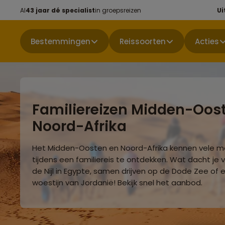
Al
43 jaar dé specialist
in groepsreizen
Ui
Bestemmingen
Reissoorten
Acties
Familiereizen Midden-Oos
Noord-Afrika
Het Midden-Oosten en Noord-Afrika kennen vele m
tijdens een familiereis te ontdekken. Wat dacht je 
de Nijl in Egypte, samen drijven op de Dode Zee of
woestijn van Jordanië! Bekijk snel het aanbod.