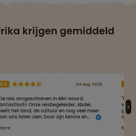
rika krijgen gemiddeld
9,0
7,0
04 aug. 2026
"De reis omgeschreven in één woord,
"Een s
antastisch! Onze reisbegeleider, Abdel,
veel v
eeft het land, de cultuur en nog veel meer
georga
an ons laten zien. Door zijn kennis en
om te
connecties hebben wij kunnen proeven van
reisbe
terre
Bauke
et leven in Marokko. De organisatie was
land."
uper goed. Ik ga graag nog een keertje