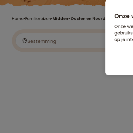
Onze 
Home
•
Familiereizen
•
Midden-Oosten en Noord-Afrika
Onze web
gebruiks
op je int
Bestemming