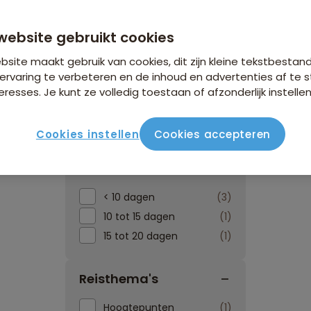
website gebruikt cookies
site maakt gebruik van cookies, dit zijn kleine tekstbestan
ervaring te verbeteren en de inhoud en advertenties af t
eresses. Je kunt ze volledig toestaan of afzonderlijk instellen
Reissoorten
Reisperiod
Cookies instellen
Cookies accepteren
Reisduur
< 10 dagen
3
10 tot 15 dagen
1
15 tot 20 dagen
1
Reisthema's
Hoogtepunten
1