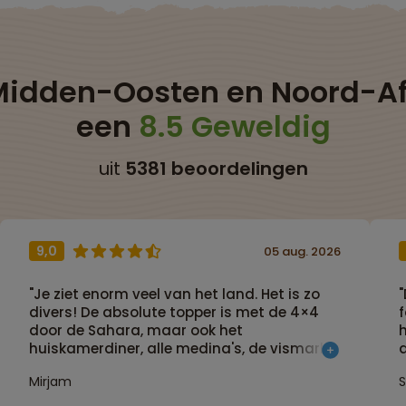
Midden-Oosten en Noord-Af
een
8.5 Geweldig
uit
5381 beoordelingen
9,0
05 aug. 2026
"Je ziet enorm veel van het land. Het is zo
divers! De absolute topper is met de 4×4
f
door de Sahara, maar ook het
h
huiskamerdiner, alle medina's, de vismarkt
a
in Essaouira - er is zoveel te zien en te
Mirjam
S
doen!"
h
s