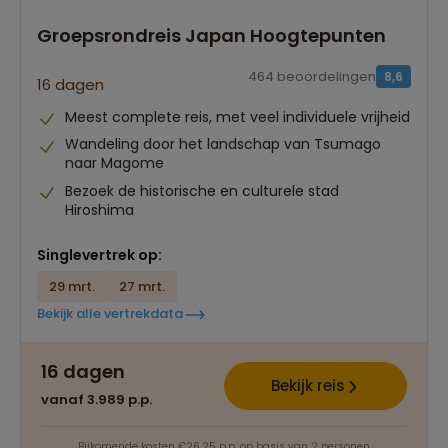
Groepsrondreis Japan Hoogtepunten
464 beoordelingen
8,6
16 dagen
Meest complete reis, met veel individuele vrijheid
Wandeling door het landschap van Tsumago
naar Magome
Bezoek de historische en culturele stad
Hiroshima
Singlevertrek op:
29 mrt.
27 mrt.
Bekijk alle vertrekdata
Best beoordeelde reisroutes
16 dagen
Het grootste reisaanbod
Bekijk reis
vanaf 3.989 p.p.
Persoonlijk én deskundig reisadvies
Bijkomende kosten €26,25 p.p. op basis van 2 personen