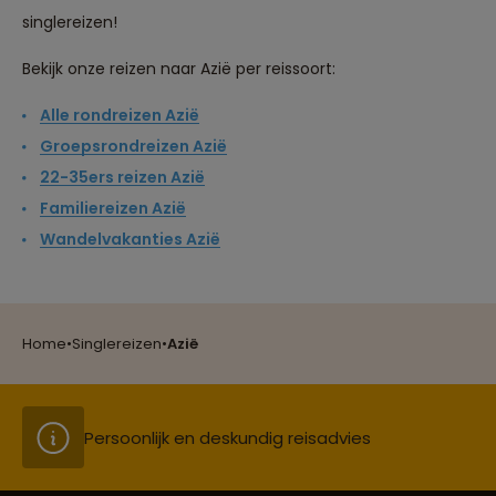
singlereizen!
Bekijk onze reizen naar Azië per reissoort:
Alle rondreizen Azië
Groepsrondreizen Azië
22-35ers reizen Azië
Familiereizen Azië
Reizen met oog voor mens, cultuur en milieu
Wandelvakanties Azië
Groepsreizen mét indivuele vrijheid
Home
•
Singlereizen
•
Azië
Persoonlijk en deskundig reisadvies