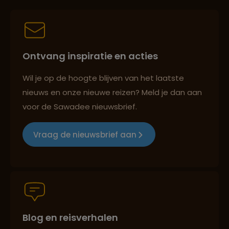
Best beoordeelde reisroutes
Ontvang inspiratie en acties
Reizen met oog voor mens, cultuur en milieu
Wil je op de hoogte blijven van het laatste
nieuws en onze nieuwe reizen? Meld je dan aan
voor de Sawadee nieuwsbrief.
Groepsreizen mét indivuele vrijheid
Vraag de nieuwsbrief aan
Persoonlijk en deskundig reisadvies
Blog en reisverhalen
Best beoordeelde reisroutes