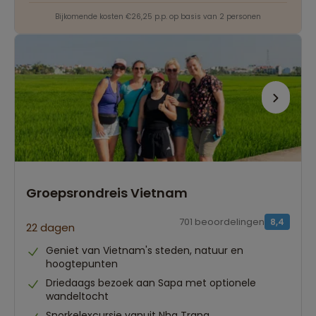
Bijkomende kosten €26,25 p.p. op basis van 2 personen
Groepsrondreis Vietnam
701 beoordelingen
8,4
22 dagen
Geniet van Vietnam's steden, natuur en
hoogtepunten
Driedaags bezoek aan Sapa met optionele
wandeltocht
Snorkelexcursie vanuit Nha Trang