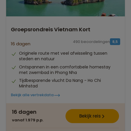
Groepsrondreis Vietnam Kort
490 beoordelingen
8,5
16 dagen
Originele route met veel afwisseling tussen
steden en natuur
Ontspannen in een comfortabele homestay
met zwembad in Phong Nha
Tijdbesparende vlucht Da Nang - Ho Chi
Minhstad
Bekijk alle vertrekdata
16 dagen
Bekijk reis
vanaf 1.979 p.p.