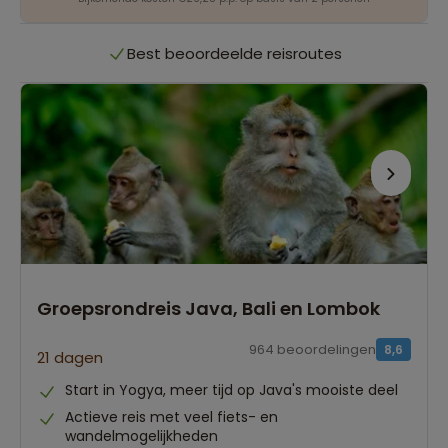
Best beoordeelde reisroutes
Het grootste reisaanbod
Persoonlijk én deskundig reisadvies
Best beoordeelde reisroutes
Groepsrondreis Java, Bali en Lombok
964 beoordelingen
8,6
21 dagen
Start in Yogya, meer tijd op Java's mooiste deel
Actieve reis met veel fiets- en
wandelmogelijkheden