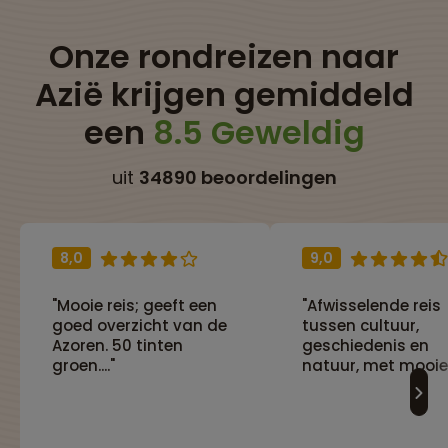
Onze rondreizen naar
Azië krijgen gemiddeld
een
8.5 Geweldig
uit
34890 beoordelingen
8,0
9,0
"Mooie reis; geeft een
"Afwisselende reis
goed overzicht van de
tussen cultuur,
Azoren. 50 tinten
geschiedenis en
groen...."
natuur, met mooie
wandelingen,
boottochten en
wijnproeverij."