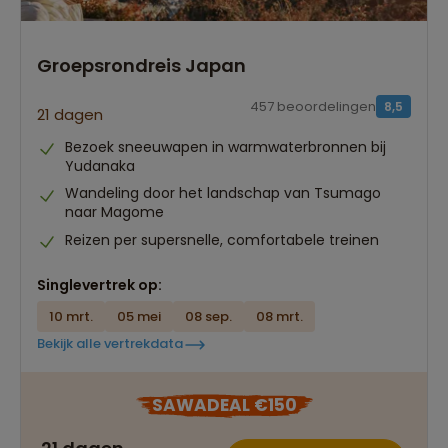
Groepsrondreis Japan
457 beoordelingen
8,5
21 dagen
Bezoek sneeuwapen in warmwaterbronnen bij
Yudanaka
Wandeling door het landschap van Tsumago
naar Magome
Reizen per supersnelle, comfortabele treinen
Singlevertrek op:
10 mrt.
05 mei
08 sep.
08 mrt.
Bekijk alle vertrekdata
SAWADEAL €150