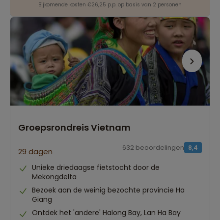
Bijkomende kosten €26,25 p.p. op basis van 2 personen
Groepsrondreis Vietnam
632 beoordelingen
8,4
29 dagen
Unieke driedaagse fietstocht door de
Mekongdelta
Bezoek aan de weinig bezochte provincie Ha
Giang
Ontdek het 'andere' Halong Bay, Lan Ha Bay