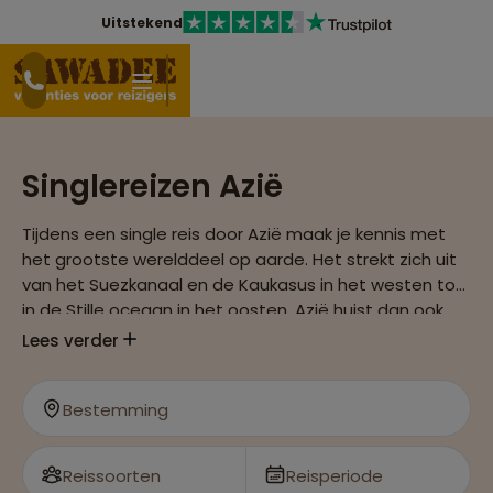
Uitstekend
Singlereizen Azië
Tijdens een single reis door Azië maak je kennis met
het grootste werelddeel op aarde. Het strekt zich uit
van het Suezkanaal en de Kaukasus in het westen tot
in de Stille oceaan in het oosten. Azië huist dan ook
een enorme rijkdom aan culturen en natuur in zich.
Lees verder
Bestemming
Reissoorten
Reisperiode