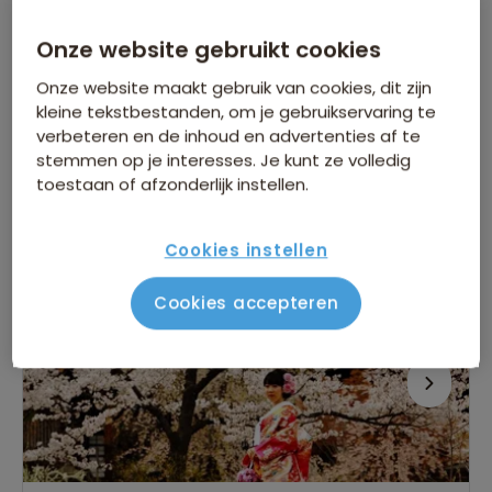
Bezoek historische sites voor een diepere
culturele ervaring
Onze website gebruikt cookies
Ontdek Jeju, het vulkanische eiland met unieke
natuur
Onze website maakt gebruik van cookies, dit zijn
kleine tekstbestanden, om je gebruikservaring te
Bekijk alle vertrekdata
verbeteren en de inhoud en advertenties af te
stemmen op je interesses. Je kunt ze volledig
19 dagen
toestaan of afzonderlijk instellen.
Bekijk reis
vanaf 4.799 p.p.
Cookies instellen
Bijkomende kosten €26,25 p.p. op basis van 2 personen
Cookies accepteren
Treinreizen