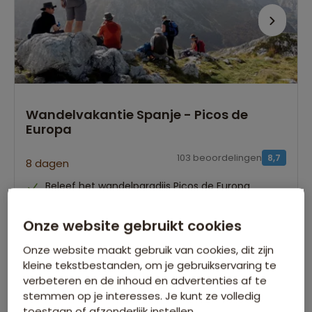
Wandelvakantie Spanje - Picos de
Europa
103 beoordelingen
8,7
8 dagen
Beleef het wandelparadijs Picos de Europa
Verblijf met panoramisch uitzicht op de Picos
Onze website gebruikt cookies
Traditionele bergdorpjes in de valleien van Spanje
Onze website maakt gebruik van cookies, dit zijn
Gegarandeerd vertrek op:
kleine tekstbestanden, om je gebruikservaring te
05 sep.
12 sep.
03 okt.
15 mei
verbeteren en de inhoud en advertenties af te
stemmen op je interesses. Je kunt ze volledig
Bekijk alle vertrekdata
toestaan of afzonderlijk instellen.