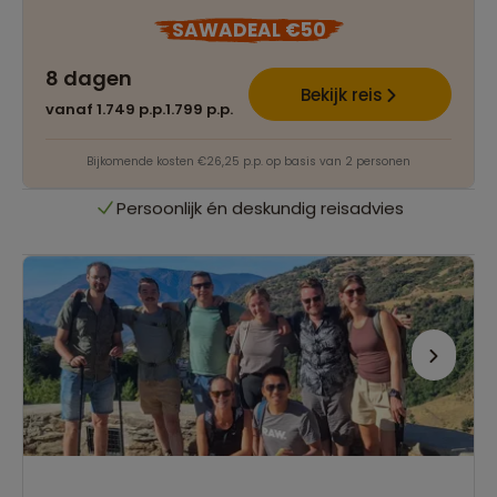
Best beoordeelde reisroutes
SAWADEAL €50
8 dagen
Het grootste reisaanbod
Bekijk reis
vanaf 1.749 p.p.
1.799 p.p.
Persoonlijk én deskundig reisadvies
Bijkomende kosten €26,25 p.p. op basis van 2 personen
Best beoordeelde reisroutes
Het grootste reisaanbod
Persoonlijk én deskundig reisadvies
Best beoordeelde reisroutes