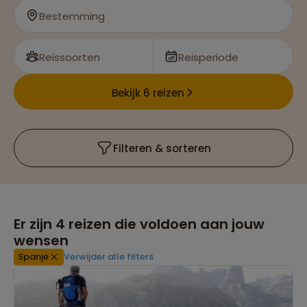
Verblijf tijdens een rondreis in de bergen, prachtige
Bestemming
steden én aan het strand
Reissoorten
Reisperiode
Bekijk 6 reizen
Filteren & sorteren
Er zijn
4
reizen die voldoen aan jouw
wensen
Spanje
Verwijder alle filters