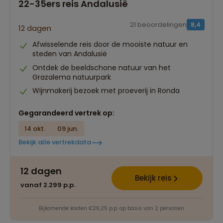
22-35ers reis Andalusië
21 beoordelingen
8,4
12 dagen
Afwisselende reis door de mooiste natuur en
steden van Andalusië
Ontdek de beeldschone natuur van het
Grazalema natuurpark
Wijnmakerij bezoek met proeverij in Ronda
Gegarandeerd vertrek op:
14 okt.
09 jun.
Bekijk alle vertrekdata
12 dagen
Bekijk reis
vanaf 2.299 p.p.
Bijkomende kosten €26,25 p.p. op basis van 2 personen