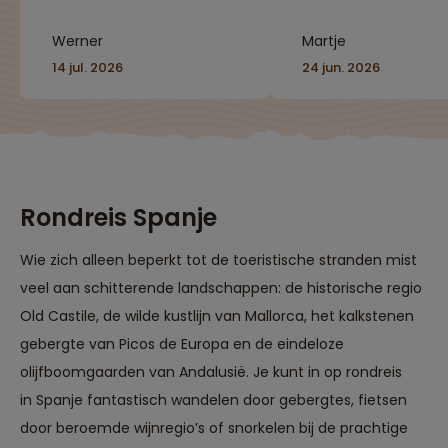
ongetrainde ;) Fijne
relaxte vakantie met
Werner
Martje
geplande activiteiten
maar ook de
14 jul. 2026
24 jun. 2026
Mogelijkheid om lekker
te chillen. Niks moet
alles mag!"
Rondreis Spanje
Wie zich alleen beperkt tot de toeristische stranden mist
veel aan schitterende landschappen: de historische regio
Old Castile, de wilde kustlijn van Mallorca, het kalkstenen
gebergte van Picos de Europa en de eindeloze
olijfboomgaarden van Andalusië. Je kunt in op rondreis
in Spanje fantastisch wandelen door gebergtes, fietsen
door beroemde wijnregio’s of snorkelen bij de prachtige