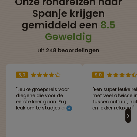
Onze rondreizen naar
Spanje krijgen
gemiddeld een
8.5
Geweldig
uit
248 beoordelingen
8,0
9,0
"Leuke groepsreis voor
"Een super leuke re
diegene die voor de
met veel afwisseli
eerste keer gaan. Erg
tussen cultuur, na
leuk om te stadjes en
en lekker relaxen!"
dorpjes te bezoeken en
de sfeer te proeven!
Hikes waren goed te
doen, ook voor