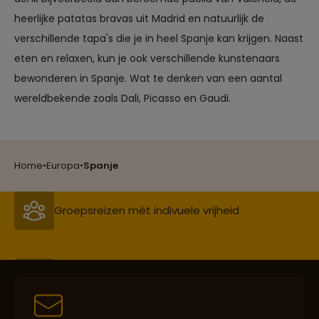
heerlijke patatas bravas uit Madrid en natuurlijk de
verschillende tapa's die je in heel Spanje kan krijgen. Naast
eten en relaxen, kun je ook verschillende kunstenaars
bewonderen in Spanje. Wat te denken van een aantal
Reizen met oog voor mens, cultuur en milieu
wereldbekende zoals Dali, Picasso en Gaudi.
Groepsreizen mét indivuele vrijheid
Home
•
Europa
•
Spanje
Persoonlijk en deskundig reisadvies
Best beoordeelde reisroutes