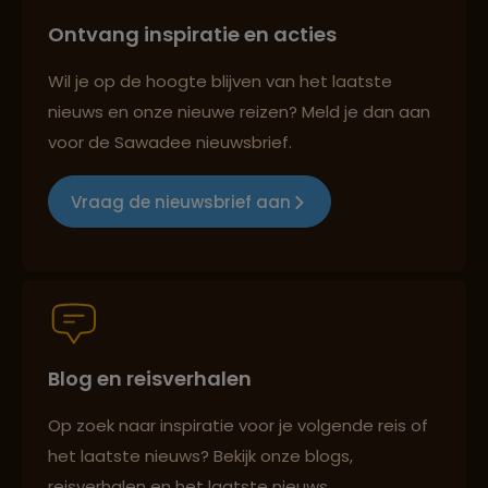
Ontvang inspiratie en acties
Reizen met oog voor mens, cultuur en milieu
Wil je op de hoogte blijven van het laatste
nieuws en onze nieuwe reizen? Meld je dan aan
voor de Sawadee nieuwsbrief.
Groepsreizen mét indivuele vrijheid
Vraag de nieuwsbrief aan
Persoonlijk en deskundig reisadvies
Blog en reisverhalen
Best beoordeelde reisroutes
Op zoek naar inspiratie voor je volgende reis of
het laatste nieuws? Bekijk onze blogs,
Reizen met oog voor mens, cultuur en milieu
reisverhalen en het laatste nieuws.