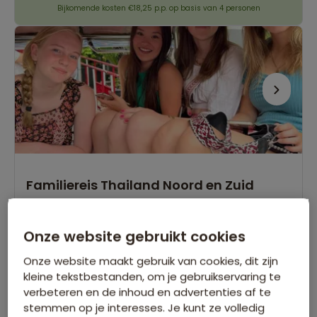
Bijkomende kosten €18,25 p.p. op basis van 4 personen
Familiereis Thailand Noord en Zuid
210 beoordelingen
8.8
21 dagen
Onze website gebruikt cookies
Tweedaagse jungletocht in het noorden van
Thailand
Onze website maakt gebruik van cookies, dit zijn
Ontspannen afsluiting op tropisch Ko Samui
kleine tekstbestanden, om je gebruikservaring te
verbeteren en de inhoud en advertenties af te
Verblijf in de ongerepte jungle van Khao Sok
stemmen op je interesses. Je kunt ze volledig