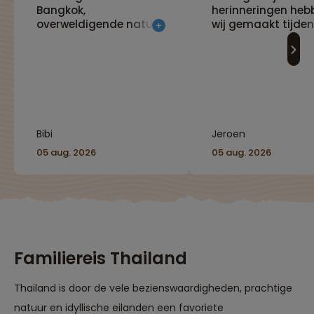
Bangkok,
herinneringen heb
overweldigende natuur,
wij gemaakt tijde
cultuur te over en een
deze fantastische 
prachtig programma
Iedere dag was ee
met als toetje relaxen
fantastisch avont
op een prachtig
Bedankt team
eiland!"
Sawadee!"
Bibi
Jeroen
05 aug. 2026
05 aug. 2026
Familiereis Thailand
Thailand is door de vele bezienswaardigheden, prachtige
natuur en idyllische eilanden een favoriete