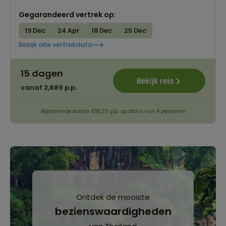
Gegarandeerd vertrek op:
19 Dec
24 Apr
18 Dec
25 Dec
Bekijk alle vertrekdata
15 dagen
Bekijk reis
vanaf 2,889 p.p.
Bijkomende kosten €18,25 p.p. op basis van 4 personen
Ontdek de mooiste
bezienswaardigheden