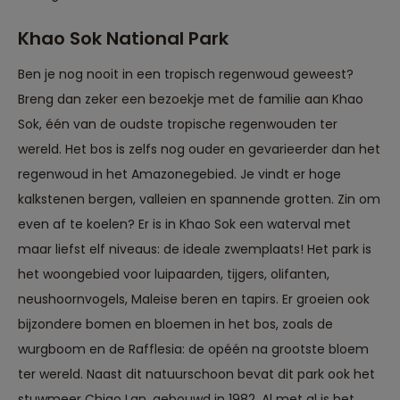
Khao Sok National Park
Ben je nog nooit in een tropisch regenwoud geweest?
Breng dan zeker een bezoekje met de familie aan Khao
Sok, één van de oudste tropische regenwouden ter
wereld. Het bos is zelfs nog ouder en gevarieerder dan het
regenwoud in het Amazonegebied. Je vindt er hoge
kalkstenen bergen, valleien en spannende grotten. Zin om
even af te koelen? Er is in Khao Sok een waterval met
maar liefst elf niveaus: de ideale zwemplaats! Het park is
het woongebied voor luipaarden, tijgers, olifanten,
neushoornvogels, Maleise beren en tapirs. Er groeien ook
bijzondere bomen en bloemen in het bos, zoals de
wurgboom en de Rafflesia: de opéén na grootste bloem
ter wereld. Naast dit natuurschoon bevat dit park ook het
stuwmeer Chiao Lan, gebouwd in 1982. Al met al is het