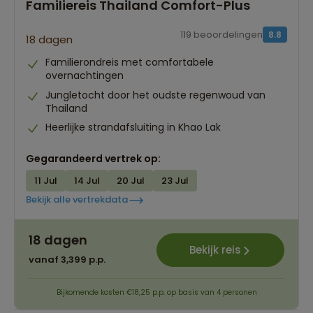
Familiereis Thailand Comfort-Plus
119 beoordelingen
8.8
18 dagen
Familierondreis met comfortabele
overnachtingen
Jungletocht door het oudste regenwoud van
Thailand
Heerlijke strandafsluiting in Khao Lak
Gegarandeerd vertrek op:
11 Jul
14 Jul
20 Jul
23 Jul
Bekijk alle vertrekdata
Reizen met leeftijdsgenoten 8+ | 12+ | 16+
18 dagen
Quality time met je gezin
Bekijk reis
vanaf 3,399 p.p.
Avontuur & ontspanning
Bijkomende kosten €18,25 p.p. op basis van 4 personen