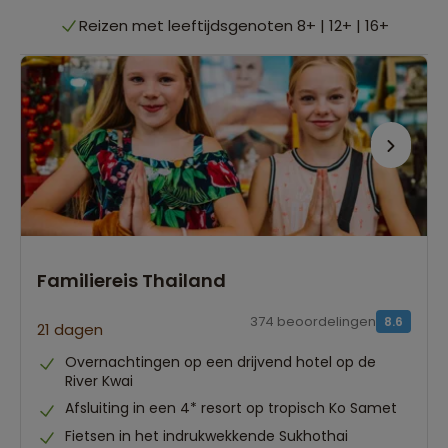
Reizen met leeftijdsgenoten 8+ | 12+ | 16+
Quality time met je gezin
Avontuur & ontspanning
Reizen met leeftijdsgenoten 8+ | 12+ | 16+
Familiereis Thailand
374 beoordelingen
8.6
21 dagen
Overnachtingen op een drijvend hotel op de
River Kwai
Afsluiting in een 4* resort op tropisch Ko Samet
Fietsen in het indrukwekkende Sukhothai