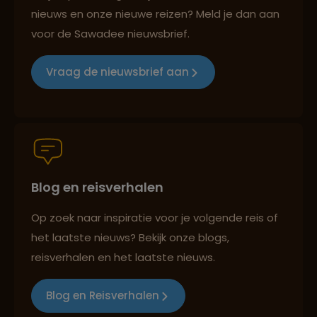
nieuws en onze nieuwe reizen? Meld je dan aan
voor de Sawadee nieuwsbrief.
Groepsreizen mét indivuele vrijheid
Vraag de nieuwsbrief aan
Persoonlijk en deskundig reisadvies
Blog en reisverhalen
Best beoordeelde reisroutes
Op zoek naar inspiratie voor je volgende reis of
het laatste nieuws? Bekijk onze blogs,
Reizen met oog voor mens, cultuur en milieu
reisverhalen en het laatste nieuws.
Blog en Reisverhalen