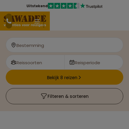
Uitstekend
Bestemming
Reissoorten
Reisperiode
Bekijk 8 reizen
Filteren & sorteren