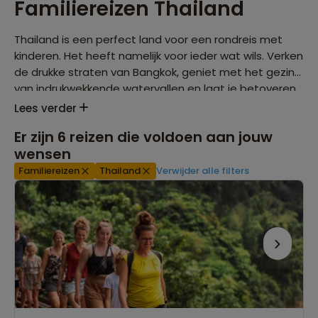
Familiereizen Thailand
Thailand is een perfect land voor een rondreis met
kinderen. Het heeft namelijk voor ieder wat wils. Verken
de drukke straten van Bangkok, geniet met het gezin
van indrukwekkende watervallen en laat je betoveren
eeuwen oude tempels. Op onze familiereizen naar
Lees verder
Thailand is er naast avontuur ook genoeg tijd om te
Er zijn
6
reizen die voldoen aan jouw
relaxen. Wat denk je bijvoorbeeld van het tropische
wensen
eiland Ko Samet?
Familiereizen
Thailand
Verwijder alle filters