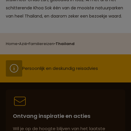
schitterende Khoa Sok één van de mooiste natuurparken
Reizen met oog voor mens, cultuur en milieu
van heel Thailand, en daarom zeker een bezoekje waard.
Groepsreizen mét indivuele vrijheid
Home
•
Azië
•
Familiereizen
•
Thailand
Persoonlijk en deskundig reisadvies
Best beoordeelde reisroutes
Ontvang inspiratie en acties
Reizen met oog voor mens, cultuur en milieu
Wil je op de hoogte blijven van het laatste