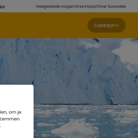
Veelgestelde vragen
Onze impact
Over Sawadee
Contact
den, om je
e stemmen
.