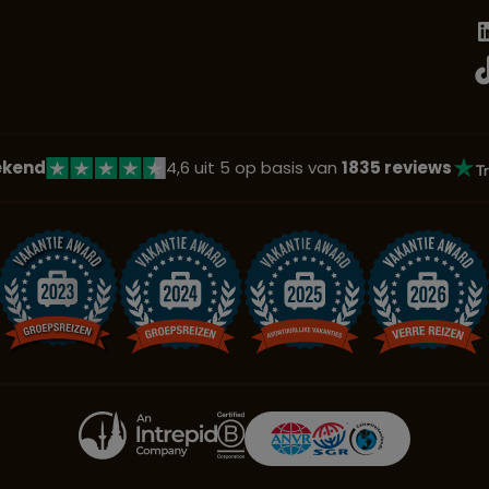
ekend
4,6 uit 5 op basis van
1835 reviews