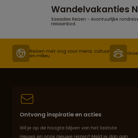
Wandelvakanties N
Sawadee Reizen - Avontuurlijke rondreiz
reisaanbod.
Reizen met oog voor mens, cultuur
Groe
en milieu
Ontvang inspiratie en acties
Wil je op de hoogte blijven van het laatste
nieuws en onze nieuwe reizen? Meld je dan aan