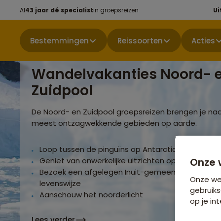
Al
43 jaar dé specialist
in groepsreizen
Ui
Bestemmingen
Reissoorten
Acties
Wandelvakanties Noord- 
Zuidpool
De Noord- en Zuidpool groepsreizen brengen je na
meest ontzagwekkende gebieden op aarde.
Loop tussen de pinguïns op Antarctica
Onze 
Geniet van onwerkelijke uitzichten op fjorden, gle
Bezoek een afgelegen Inuit-gemeenschap en erv
Onze web
levenswijze
gebruiks
Aanschouw het noorderlicht
op je int
Lees verder