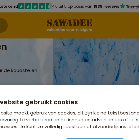
tstekend
4,6 uit 5 op basis van
1835 reviews
en
ar de koudste en
website gebruikt cookies
tsjers en ijsbergen
aar de unieke
site maakt gebruik van cookies, dit zijn kleine tekstbestan
ervaring te verbeteren en de inhoud en advertenties af t
eresses. Je kunt ze volledig toestaan of afzonderlijk instellen