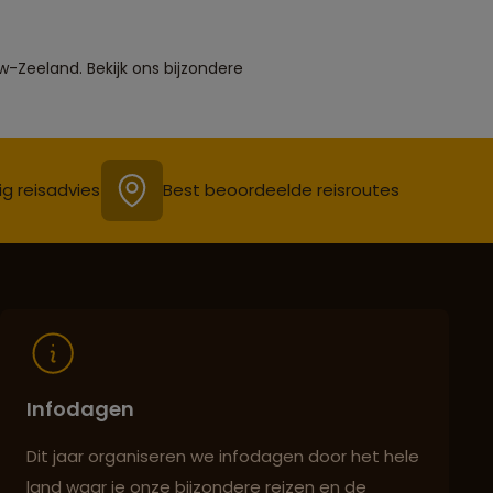
w-Zeeland. Bekijk ons bijzondere
ig reisadvies
Best beoordeelde reisroutes
Infodagen
Dit jaar organiseren we infodagen door het hele
land waar je onze bijzondere reizen en de