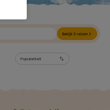
e
Bekijk 0 reizen
Populariteit