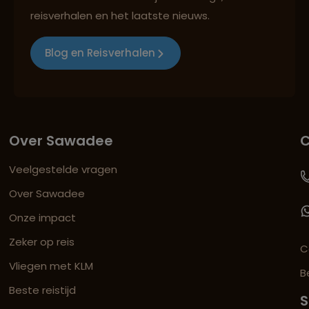
reisverhalen en het laatste nieuws.
Blog en Reisverhalen
Over Sawadee
C
Veelgestelde vragen
Over Sawadee
Onze impact
Zeker op reis
C
Vliegen met KLM
B
Beste reistijd
S