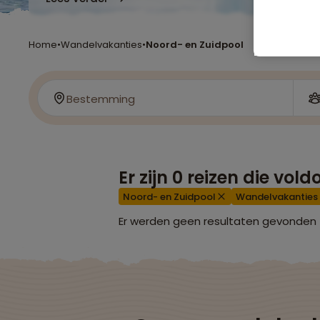
Home
•
Wandelvakanties
•
Noord- en Zuidpool
Bestemming
Er zijn
0
reizen die vol
Noord- en Zuidpool
Wandelvakanties
Er werden geen resultaten gevonden