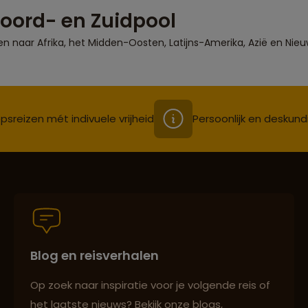
oord- en Zuidpool
en naar Afrika, het Midden-Oosten, Latijns-Amerika, Azië en Nieu
psreizen mét indivuele vrijheid
Persoonlijk en deskund
Blog en reisverhalen
Op zoek naar inspiratie voor je volgende reis of
het laatste nieuws? Bekijk onze blogs,