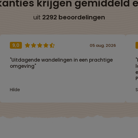
anties krijgen gemiddeld 
uit
2292 beoordelingen
9,0
05 aug. 2026
"Uitdagende wandelingen in een prachtige
"
omgeving"
e
P
s
Hilde
(