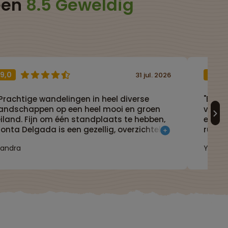
een
8.5 Geweldig
9,0
9,0
31 jul. 2026
Prachtige wandelingen in heel diverse
"Echt 
landschappen op een heel mooi en groen
verras
iland. Fijn om één standplaats te hebben,
en een
onta Delgada is een gezellig, overzichtelijk
ruimte
tadje waar veel te zien en te doen is
Sandra
Yvonn
tuinen, straatjes, haven, eten en drinken)."