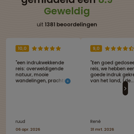
Geweldig
uit
1381 beoordelingen
10,0
9,0
"een indrukwekkende
"Een goed gedose
reis: overweldigende
reis, we hebben ee
natuur, mooie
goede indruk gekr
wandelingen, prachtige
van het land, (de
vergezichten. De
natuur, de econom
aangeboden excursies
de geschiedenis). 
zijn zeer de moeite
veel reizen maar d
waard, waaronder
onvermijdelijk als j
Milford Sound,
veel van het land w
helikoptervluchten,
zien. Er waren veel
ruud
René
jeepsafari in Wanaka.
stops onderweg m
De hotels zijn prima, de
wandelmogelijkhe
06 apr. 2026
31 mrt. 2026