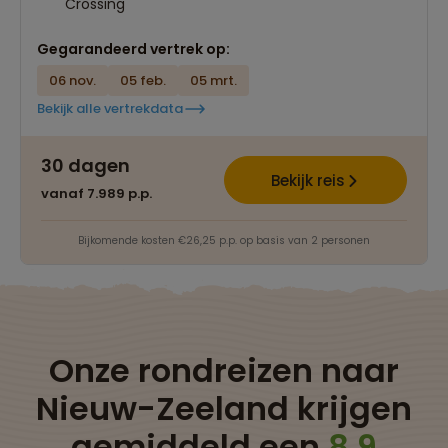
Crossing
Gegarandeerd vertrek op:
06 nov.
05 feb.
05 mrt.
Bekijk alle vertrekdata
30 dagen
Bekijk reis
vanaf 7.989 p.p.
Bijkomende kosten €26,25 p.p. op basis van 2 personen
Onze rondreizen naar
Nieuw-Zeeland krijgen
gemiddeld een
8.9