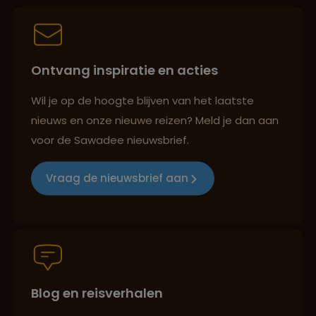
Persoonlijk en deskundig reisadvies
Ontvang inspiratie en acties
Best beoordeelde reisroutes
Wil je op de hoogte blijven van het laatste
nieuws en onze nieuwe reizen? Meld je dan aan
voor de Sawadee nieuwsbrief.
Reizen met oog voor mens, cultuur en milieu
Vraag de nieuwsbrief aan
Groepsreizen mét indivuele vrijheid
Blog en reisverhalen
Persoonlijk en deskundig reisadvies