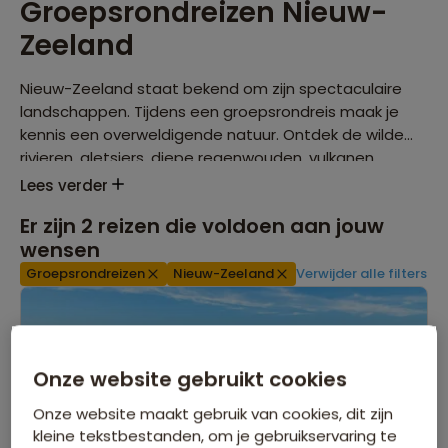
Groepsrondreizen Nieuw-
Zeeland
Nieuw-Zeeland staat bekend om zijn spectaculaire
landschappen. Tijdens een groepsrondreis maak je
kennis een overweldigende natuur. Ontdek de wilde
rivieren, gletsjers, diepe regenwouden, vulkanen,
weidse meren, besneeuwde bergen, uitgestrekte
Lees verder
stranden en kokende modderpoelen van het land
Er zijn
2
reizen die voldoen aan jouw
tijdens de een van de vele excursie mogelijkheden.
wensen
Groepsrondreizen
Nieuw-Zeeland
Verwijder alle filters
Onze website gebruikt cookies
Onze website maakt gebruik van cookies, dit zijn
kleine tekstbestanden, om je gebruikservaring te