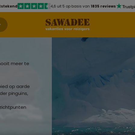
tstekend
4,6 uit 5 op basis van
1835 reviews
nooit meer te
bied op aarde
er pinguïns,
zichtpunten