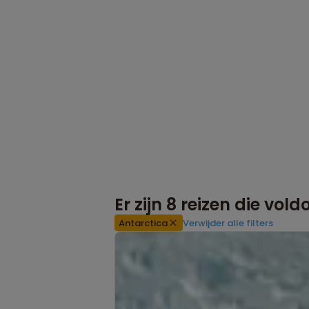
Er zijn
8
reizen die vol
Antarctica
Verwijder alle filters