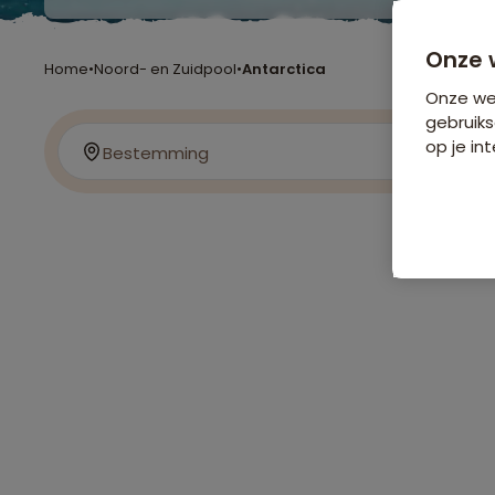
Onze 
Home
•
Noord- en Zuidpool
•
Antarctica
Onze web
gebruiks
op je int
Bestemming