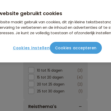
website gebruikt cookies
site maakt gebruik van cookies, dit zijn kleine tekstbestan
ervaring te verbeteren en de inhoud en advertenties af t
eresses. Je kunt ze volledig toestaan of afzonderlijk instellen
Reissoorten
Reisperiode
Cookies instellen
Cookies accepteren
Reisduur
10 tot 15 dagen
3
15 tot 20 dagen
4
20 tot 25 dagen
2
25 tot 30 dagen
1
Reisthema's