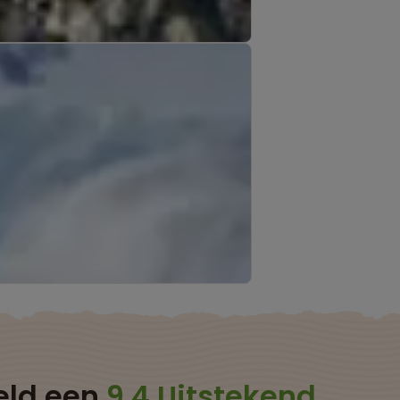
eld een
9.4 Uitstekend