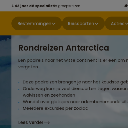
Al
43 jaar dé specialist
in groepsreizen
Ui
Bestemmingen
Reissoorten
Acties
Rondreizen Antarctica
Een poolreis naar het witte continent is er een om 
vergeten.
Deze poolreizen brengen je naar het koudste ge
Onderweg kom je veel diersoorten tegen waarond
walvissen en zeehonden
Wandel over gletsjers naar adembenemende uit
Meerdere excursies per zodiac
Lees verder