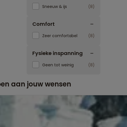
Sneeuw & ijs
8
Comfort
Zeer comfortabel
8
Fysieke inspanning
Geen tot weinig
8
doen aan jouw wensen