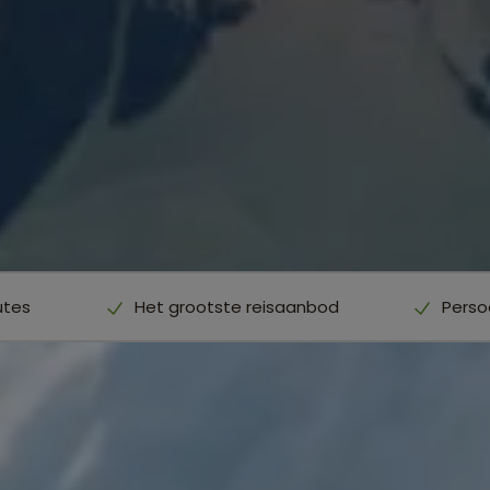
utes
Het grootste reisaanbod
Perso