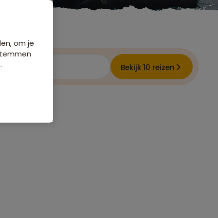
den, om je
e stemmen
.
Bekijk 10 reizen