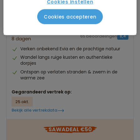
Cookies instellen
Cookies accepteren
Wandelvakantie Griekenland - Evia
65 beoordelingen
8,4
8 dagen
Verken onbekend Evia en de prachtige natuur
Wandel langs ruige kusten en authentieke
dorpjes
Ontspan op verlaten stranden & zwem in de
warme zee
Gegarandeerd vertrek op:
25 okt.
Bekijk alle vertrekdata
SAWADEAL €50