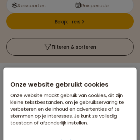
Reissoorten
Reisperiode
Bekijk 1 reis
Filteren & sorteren
Er is
1
reis die voldoet aan jouw wensen
Onze website gebruikt cookies
Griekenland
Wandelvakanties
Verwijder alle filters
Onze website maakt gebruik van cookies, dit zijn
kleine tekstbestanden, om je gebruikservaring te
verbeteren en de inhoud en advertenties af te
stemmen op je interesses. Je kunt ze volledig
toestaan of afzonderlijk instellen.