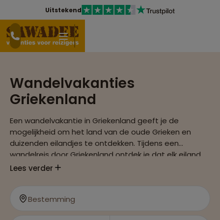
Uitstekend
Wandelvakanties
Griekenland
Een wandelvakantie in Griekenland geeft je de
mogelijkheid om het land van de oude Grieken en
duizenden eilandjes te ontdekken. Tijdens een
wandelreis door Griekenland ontdek je dat elk eiland
uniek is, het eten heerlijk is en de mensen aardig en
Lees verder
behulpzaam zijn.
Bestemming