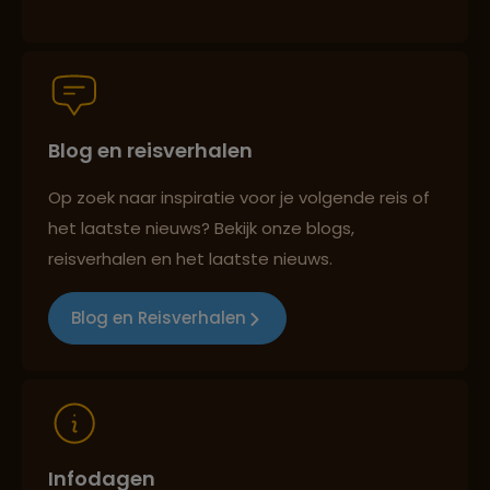
Groepsreizen mét indivuele vrijheid
Blog en reisverhalen
Persoonlijk en deskundig reisadvies
Op zoek naar inspiratie voor je volgende reis of
het laatste nieuws? Bekijk onze blogs,
Best beoordeelde reisroutes
reisverhalen en het laatste nieuws.
Blog en Reisverhalen
Reizen met oog voor mens, cultuur en milieu
Infodagen