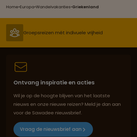
Reizen met oog voor mens, cultuur en milieu
Home
•
Europa
•
Wandelvakanties
•
Griekenland
Groepsreizen mét indivuele vrijheid
Persoonlijk en deskundig reisadvies
Ontvang inspiratie en acties
Best beoordeelde reisroutes
Wil je op de hoogte blijven van het laatste
nieuws en onze nieuwe reizen? Meld je dan aan
voor de Sawadee nieuwsbrief.
Reizen met oog voor mens, cultuur en milieu
Vraag de nieuwsbrief aan