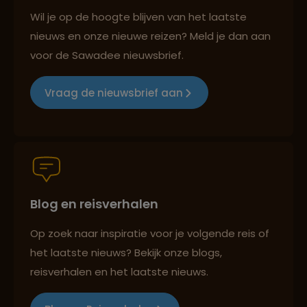
Best beoordeelde reisroutes
Wil je op de hoogte blijven van het laatste
nieuws en onze nieuwe reizen? Meld je dan aan
voor de Sawadee nieuwsbrief.
Reizen met oog voor mens, cultuur en milieu
Vraag de nieuwsbrief aan
Groepsreizen mét indivuele vrijheid
Blog en reisverhalen
Persoonlijk en deskundig reisadvies
Op zoek naar inspiratie voor je volgende reis of
het laatste nieuws? Bekijk onze blogs,
Best beoordeelde reisroutes
reisverhalen en het laatste nieuws.