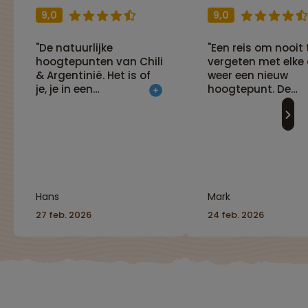
9,0
9,0
"De natuurlijke
"Een reis om nooit 
hoogtepunten van Chili
vergeten met elke
& Argentinië. Het is of
weer een nieuw
je, je in een
hoogtepunt. De
ansichtkaart bevindt,
uitgestrektheid en
maar dan nog mooier.
leegte van Patago
Begint als een reis & en
maken indruk, de
eindigt als een
natuur is prachtig
vakantie op
overweldigend. Als
Paaseiland,"
toetje een week op
mythische Paaseil
Hans
Mark
Het Tapati festival 
wat tegen."
27 feb. 2026
24 feb. 2026