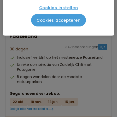
Cookies instellen
Cookies accepteren
Groepsrondreis Patagonië en
Paaseiland
347 beoordelingen
8,7
30 dagen
Inclusief verblijf op het mysterieuze Paaseiland
Unieke combinatie van Zuidelijk Chili met
Patagonië
5 dagen wandelen door de mooiste
natuurparken
Gegarandeerd vertrek op:
22 okt.
19 nov.
13 jan.
15 jan.
Bekijk alle vertrekdata