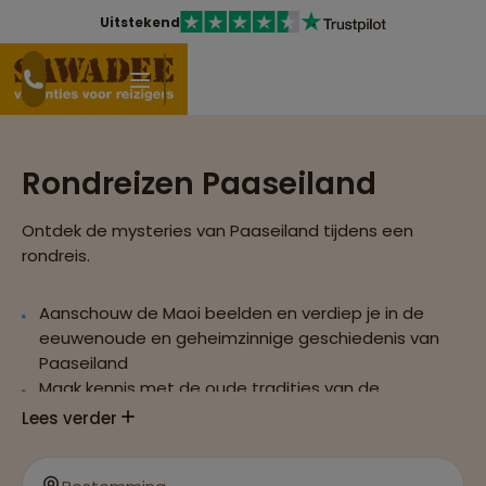
Uitstekend
Rondreizen Paaseiland
Ontdek de mysteries van Paaseiland tijdens een
rondreis.
Aanschouw de Maoi beelden en verdiep je in de
eeuwenoude en geheimzinnige geschiedenis van
Paaseiland
Maak kennis met de oude tradities van de
christelijke bevolking op het eiland
Lees verder
Reis af naar de krater van de Rano Kau vulkaan