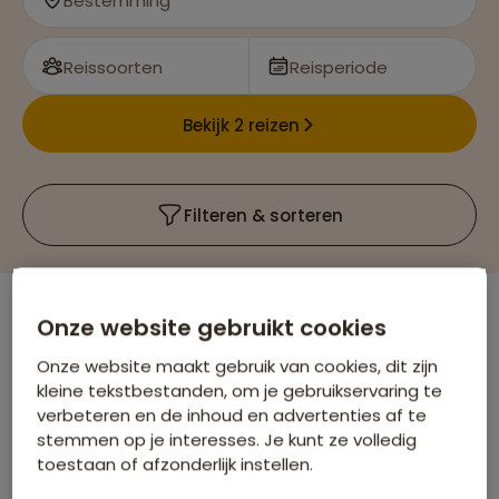
Bestemming
Reissoorten
Reisperiode
Bekijk 2 reizen
Filteren & sorteren
Onze website gebruikt cookies
Er is
1
reis die voldoet aan jouw wensen
Paaseiland
Verwijder alle filters
Onze website maakt gebruik van cookies, dit zijn
kleine tekstbestanden, om je gebruikservaring te
verbeteren en de inhoud en advertenties af te
stemmen op je interesses. Je kunt ze volledig
toestaan of afzonderlijk instellen.