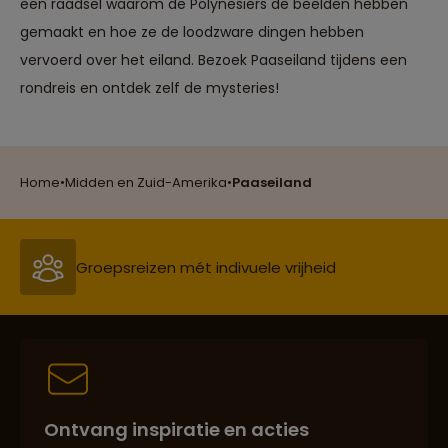
een raadsel waarom de Polynesiërs de beelden hebben
gemaakt en hoe ze de loodzware dingen hebben
vervoerd over het eiland. Bezoek Paaseiland tijdens een
rondreis en ontdek zelf de mysteries!
Reizen met oog voor mens, cultuur en milieu
Home
•
Midden en Zuid-Amerika
•
Paaseiland
Groepsreizen mét indivuele vrijheid
Persoonlijk en deskundig reisadvies
Ontvang inspiratie en acties