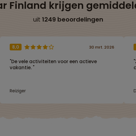
ar Finland krijgen gemidde
uit
1249 beoordelingen
8,0
30 mrt. 2026
"De vele activiteiten voor een actieve
vakantie. "
a
Reiziger
D