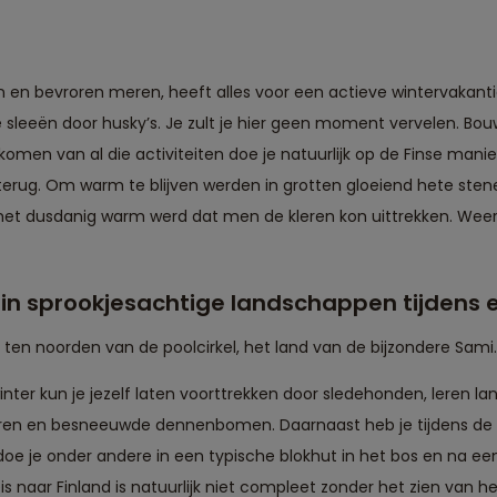
en en bevroren meren, heeft alles voor een actieve wintervakan
leeën door husky’s. Je zult je hier geen moment vervelen. Bouw
komen van al die activiteiten doe je natuurlijk op de Finse mani
 terug. Om warm te blijven werden in grotten gloeiend hete st
t dusdanig warm werd dat men de kleren kon uittrekken. Weer 
je in sprookjesachtige landschappen tijdens
 ten noorden van de poolcirkel, het land van de bijzondere Sami
winter kun je jezelf laten voorttrekken door sledehonden, leren 
n en besneeuwde dennenbomen. Daarnaast heb je tijdens de gr
doe je onder andere in een typische blokhut in het bos en na ee
is naar Finland is natuurlijk niet compleet zonder het zien van h