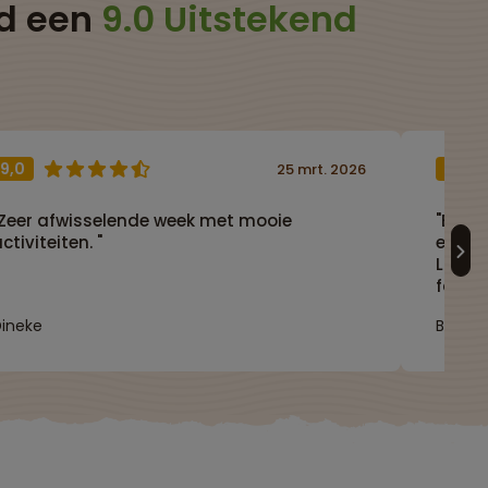
ld een
9.0 Uitstekend
9,0
10,0
25 mrt. 2026
"Zeer afwisselende week met mooie
"Een o
ctiviteiten. "
elemen
Laplan
fanta
locati
ineke
Bianca
ons n