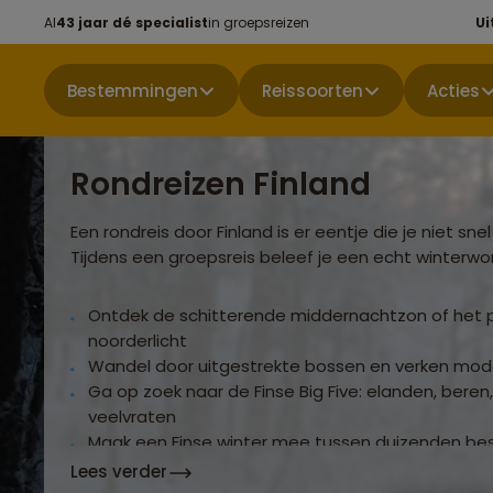
Al
43 jaar dé specialist
in groepsreizen
Ui
Bestemmingen
Reissoorten
Acties
Rondreizen Finland
Een rondreis door Finland is er eentje die je niet sne
Tijdens een groepsreis beleef je een echt winterwo
Ontdek de schitterende middernachtzon of het 
noorderlicht
Wandel door uitgestrekte bossen en verken mo
Ga op zoek naar de Finse Big Five: elanden, beren,
veelvraten
Maak een Finse winter mee tussen duizenden b
dennenbomen
Lees verder