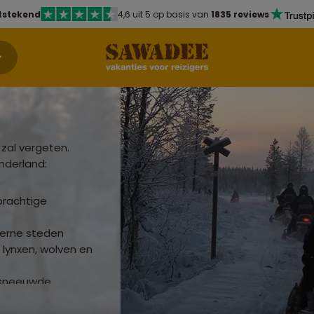
tstekend
4,6 uit 5 op basis van
1835 reviews
l zal vergeten.
nderland:
prachtige
derne steden
 lynxen, wolven en
esneeuwde