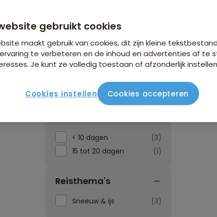
website gebruikt cookies
site maakt gebruik van cookies, dit zijn kleine tekstbestan
ervaring te verbeteren en de inhoud en advertenties af t
eresses. Je kunt ze volledig toestaan of afzonderlijk instellen
Reissoorten
Reisperiod
Cookies instellen
Cookies accepteren
Reisduur
< 10 dagen
3
15 tot 20 dagen
1
Reisthema's
Sneeuw & ijs
3