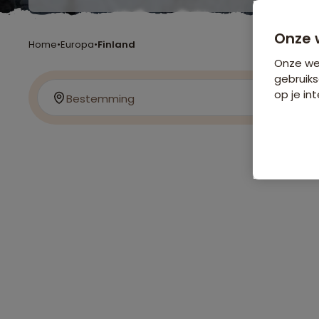
Onze 
Home
•
Europa
•
Finland
Onze web
gebruiks
op je int
Bestemming