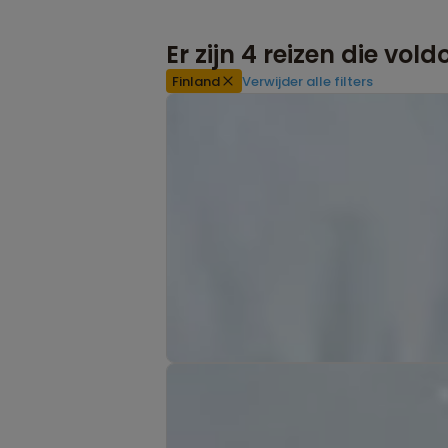
Er zijn
4
reizen die vol
Finland
Verwijder alle filters