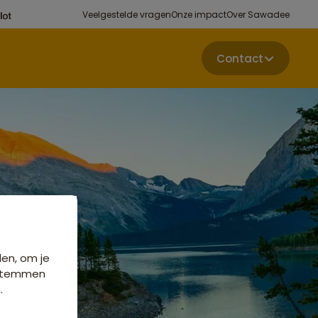
Veelgestelde vragen
Onze impact
Over Sawadee
Contact
den, om je
e stemmen
.