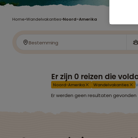
Home
•
Wandelvakanties
•
Noord-Amerika
Bestemming
Er zijn
0
reizen die vol
Noord-Amerika
Wandelvakanties
V
Er werden geen resultaten gevonden