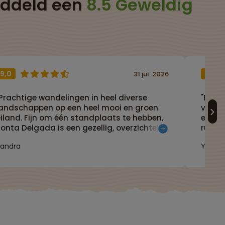
iddeld een
8.5 Geweldig
9,0
9,0
31 jul. 2026
Prachtige wandelingen in heel diverse
"Echt 
landschappen op een heel mooi en groen
verras
iland. Fijn om één standplaats te hebben,
en een
onta Delgada is een gezellig, overzichtelijk
ruimte
tadje waar veel te zien en te doen is
Sandra
Yvonn
tuinen, straatjes, haven, eten en drinken)."