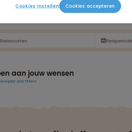
Cookies instellen
Cookies accepteren
Reissoorten
Reisperiod
doen aan jouw wensen
erwijder alle filters