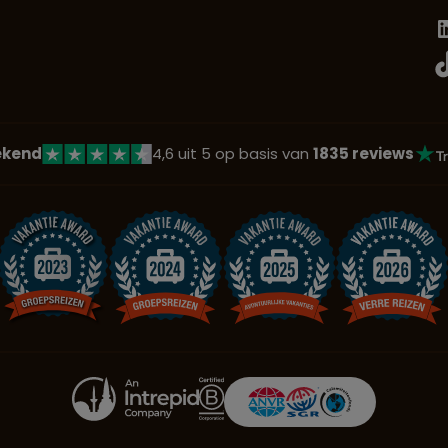
ekend
4,6 uit 5 op basis van
1835 reviews