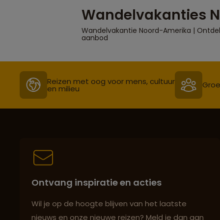
Wandelvakanties 
Wandelvakantie Noord-Amerika | Ontdek d
aanbod
Reizen met oog voor mens, cultuur
Groe
en milieu
Ontvang inspiratie en acties
Wil je op de hoogte blijven van het laatste
nieuws en onze nieuwe reizen? Meld je dan aan