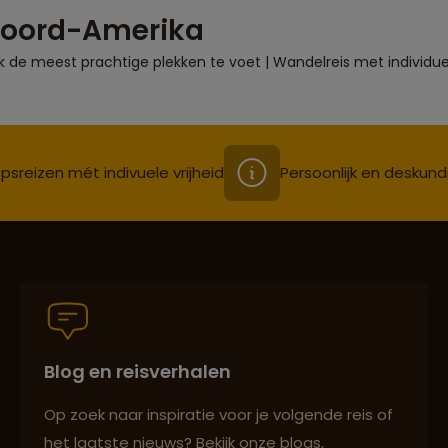
Noord-Amerika
e meest prachtige plekken te voet | Wandelreis met individuele
psreizen mét indivuele vrijheid
Persoonlijk en deskund
Blog en reisverhalen
Op zoek naar inspiratie voor je volgende reis of
het laatste nieuws? Bekijk onze blogs,