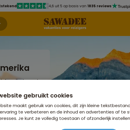
tstekend
4,6 uit 5 op basis van
1835 reviews
Amerika
rd-Amerika te voet
s van
je ogen uit tijdens
website gebruikt cookies
e Waimea Canyon.
site maakt gebruik van cookies, dit zijn kleine tekstbestan
ervaring te verbeteren en de inhoud en advertenties af t
eresses. Je kunt ze volledig toestaan of afzonderlijk instellen