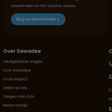
reisverhalen en het laatste nieuws.
Blog en Reisverhalen
Over Sawadee
C
Veelgestelde vragen
Over Sawadee
Onze impact
Zeker op reis
C
Vliegen met KLM
B
Beste reistijd
S