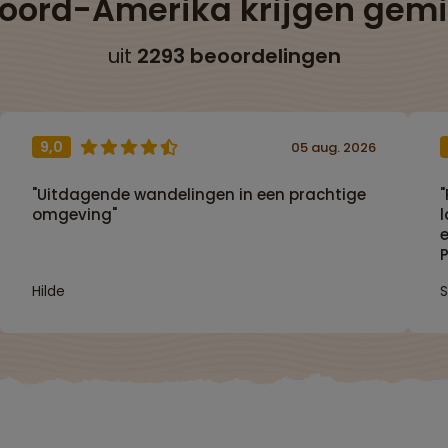
Noord-Amerika krijgen gem
uit
2293 beoordelingen
9,0
05 aug. 2026
"Uitdagende wandelingen in een prachtige
"
omgeving"
e
P
s
Hilde
(