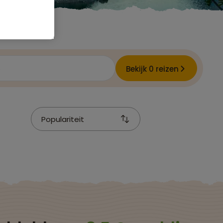
e
Bekijk 0 reizen
Populariteit