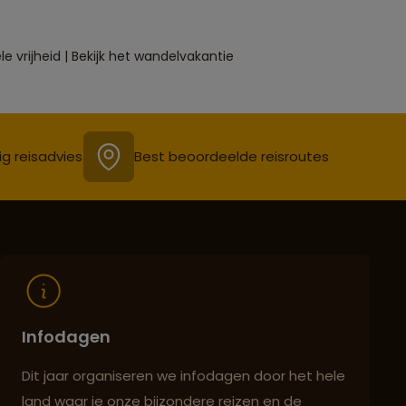
 vrijheid | Bekijk het wandelvakantie
ig reisadvies
Best beoordeelde reisroutes
Infodagen
Dit jaar organiseren we infodagen door het hele
land waar je onze bijzondere reizen en de