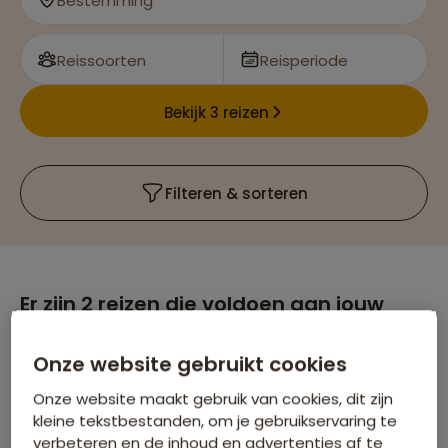
Bestemming
Reissoorten
Reisperiode
Bekijk 3 reizen
Filteren & sorteren
Er zijn
2
reizen die voldoen aan jouw
wensen
Malediven
Verwijder alle filters
Onze website gebruikt cookies
Onze website maakt gebruik van cookies, dit zijn
kleine tekstbestanden, om je gebruikservaring te
verbeteren en de inhoud en advertenties af te