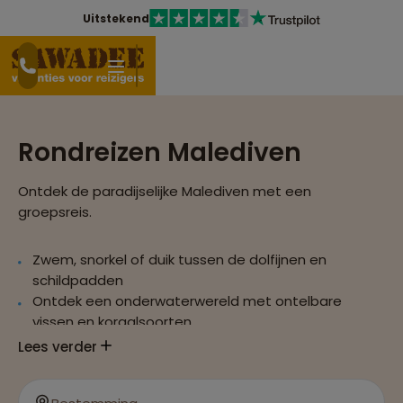
Uitstekend
Rondreizen Malediven
Ontdek de paradijselijke Malediven met een
groepsreis.
Zwem, snorkel of duik tussen de dolfijnen en
schildpadden
Ontdek een onderwaterwereld met ontelbare
vissen en koraalsoorten
Relax op een van paradijselijke witte stranden
Lees verder
Combineer je reis naar de Malediven met een
rondreis naar Sri Lanka