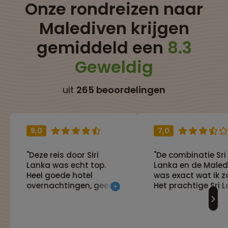
Onze rondreizen naar
Malediven krijgen
gemiddeld een
8.3
Geweldig
uit
265 beoordelingen
9,0
7,0
"Deze reis door Siri
"De combinatie Sri
Lanka was echt top.
Lanka en de Maled
Heel goede hotel
was exact wat ik z
overnachtingen, geen
Het prachtige Sri 
lange reisdagen. Was
af kunnen sluiten 
de reisdag iets langer
dagen maximaal
dan normaal, dan
relaxen aan de
waren er leuke stops
Malediven was ee