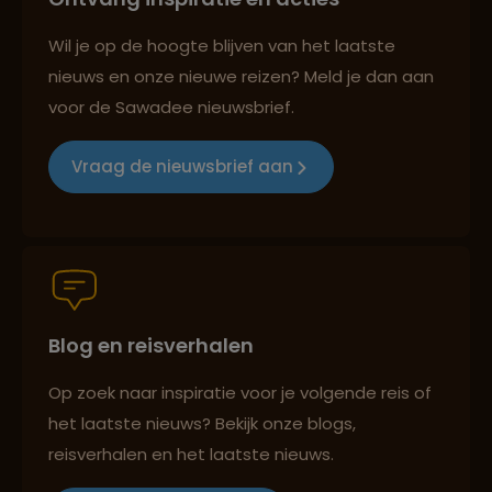
Best beoordeelde reisroutes
Wil je op de hoogte blijven van het laatste
nieuws en onze nieuwe reizen? Meld je dan aan
voor de Sawadee nieuwsbrief.
Reizen met oog voor mens, cultuur en milieu
Vraag de nieuwsbrief aan
Groepsreizen mét indivuele vrijheid
Blog en reisverhalen
Persoonlijk en deskundig reisadvies
Op zoek naar inspiratie voor je volgende reis of
het laatste nieuws? Bekijk onze blogs,
Best beoordeelde reisroutes
reisverhalen en het laatste nieuws.