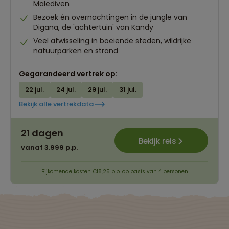
Malediven
Bezoek én overnachtingen in de jungle van
Digana, de 'achtertuin' van Kandy
Veel afwisseling in boeiende steden, wildrijke
natuurparken en strand
Gegarandeerd vertrek op:
22 jul.
24 jul.
29 jul.
31 jul.
Bekijk alle vertrekdata
21 dagen
Bekijk reis
vanaf 3.999 p.p.
Bijkomende kosten €18,25 p.p. op basis van 4 personen