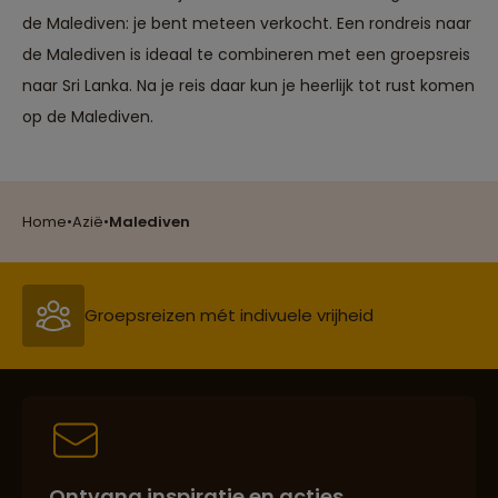
de Malediven: je bent meteen verkocht. Een rondreis naar
de Malediven is ideaal te combineren met een groepsreis
naar Sri Lanka. Na je reis daar kun je heerlijk tot rust komen
op de Malediven.
Reizen met oog voor mens, cultuur en milieu
Home
•
Azië
•
Malediven
Groepsreizen mét indivuele vrijheid
Persoonlijk en deskundig reisadvies
Ontvang inspiratie en acties