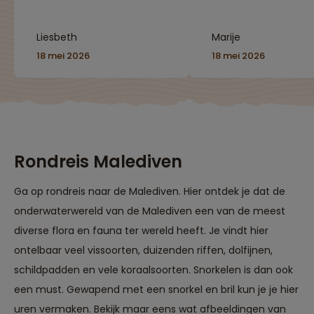
onderweg. Prachtige
perfecte combinati
kennismaking met de
Liesbeth
Marije
cultuur en de
vriendelijke mensen.
18 mei 2026
18 mei 2026
Onze gids was erg fijn.
Uitrusten op de
Malediven voor 3
nachten( wat wij
voldoende vonden)
was een mooie
afsluiting. Zeker een
Rondreis Malediven
aanrader!"
Ga op rondreis naar de Malediven. Hier ontdek je dat de
onderwaterwereld van de Malediven een van de meest
diverse flora en fauna ter wereld heeft. Je vindt hier
ontelbaar veel vissoorten, duizenden riffen, dolfijnen,
schildpadden en vele koraalsoorten. Snorkelen is dan ook
een must. Gewapend met een snorkel en bril kun je je hier
uren vermaken. Bekijk maar eens wat afbeeldingen van