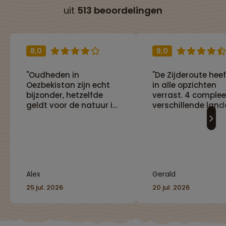
uit
513 beoordelingen
8,0
9,0
"Oudheden in
"De Zijderoute hee
Oezbekistan zijn echt
in alle opzichten
bijzonder, hetzelfde
verrast. 4 complee
geldt voor de natuur in
verschillende land
Kirgistan."
met elk hun eigen
specifieke dingen.
Prachtige steden,
lange maar niet
vervelende reisda
heerlijk lokaal ete
Alex
Gerald
we hadden met Ma
een top reisleidste
25 jul. 2026
20 jul. 2026