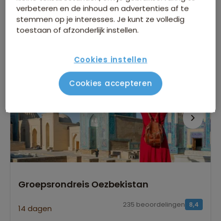
verbeteren en de inhoud en advertenties af te
stemmen op je interesses. Je kunt ze volledig
24 dagen
toestaan of afzonderlijk instellen.
Bekijk reis
vanaf 4.199 p.p.
Cookies instellen
Bijkomende kosten €26,25 p.p. op basis van 2 personen
Cookies accepteren
Groepsrondreis Oezbekistan
235 beoordelingen
8,4
14 dagen