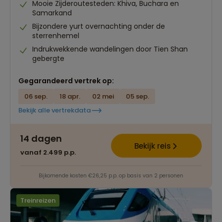
Mooie Zijderoutesteden: Khiva, Buchara en
Samarkand
Bijzondere yurt overnachting onder de
sterrenhemel
Indrukwekkende wandelingen door Tien Shan
gebergte
Gegarandeerd vertrek op:
06 sep.
18 apr.
02 mei
05 sep.
Bekijk alle vertrekdata
14 dagen
Bekijk reis
vanaf 2.499 p.p.
Bijkomende kosten €26,25 p.p. op basis van 2 personen
Treinreizen