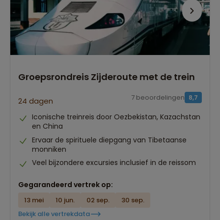
Groepsrondreis Zijderoute met de trein
7 beoordelingen
8,7
24 dagen
Iconische treinreis door Oezbekistan, Kazachstan
en China
Ervaar de spirituele diepgang van Tibetaanse
monniken
Veel bijzondere excursies inclusief in de reissom
Gegarandeerd vertrek op:
13 mei
10 jun.
02 sep.
30 sep.
Bekijk alle vertrekdata