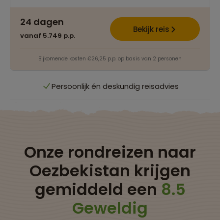
24 dagen
Best beoordeelde reisroutes
Bekijk reis
vanaf 5.749 p.p.
Het grootste reisaanbod
Bijkomende kosten €26,25 p.p. op basis van 2 personen
Persoonlijk én deskundig reisadvies
Best beoordeelde reisroutes
Het grootste reisaanbod
Onze rondreizen naar
Oezbekistan krijgen
Persoonlijk én deskundig reisadvies
gemiddeld een
8.5
Best beoordeelde reisroutes
Geweldig