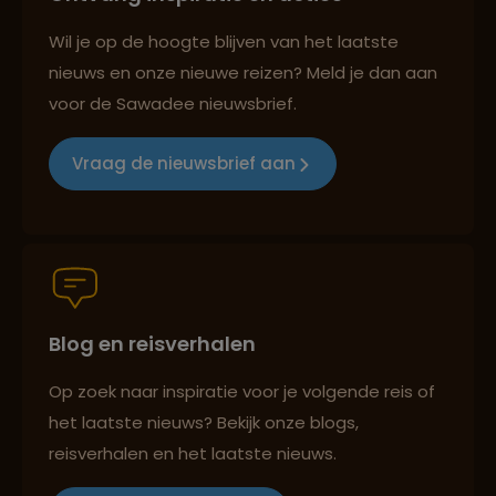
Best beoordeelde reisroutes
Wil je op de hoogte blijven van het laatste
nieuws en onze nieuwe reizen? Meld je dan aan
voor de Sawadee nieuwsbrief.
Reizen met oog voor mens, cultuur en milieu
Vraag de nieuwsbrief aan
Groepsreizen mét indivuele vrijheid
Persoonlijk en deskundig reisadvies
Blog en reisverhalen
Op zoek naar inspiratie voor je volgende reis of
het laatste nieuws? Bekijk onze blogs,
Best beoordeelde reisroutes
reisverhalen en het laatste nieuws.