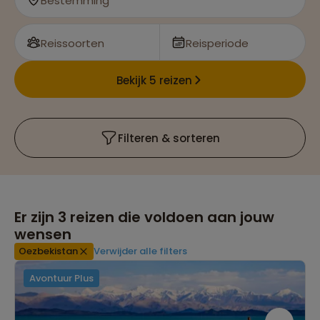
Bestemming
Reissoorten
Reisperiode
Bekijk 5 reizen
Filteren & sorteren
Er zijn
3
reizen die voldoen aan jouw
wensen
Oezbekistan
Verwijder alle filters
Avontuur Plus