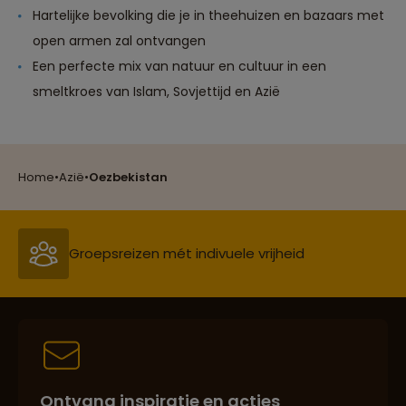
Hartelijke bevolking die je in theehuizen en bazaars met
open armen zal ontvangen
Een perfecte mix van natuur en cultuur in een
smeltkroes van Islam, Sovjettijd en Azië
Reizen met oog voor mens, cultuur en milieu
Home
•
Azië
•
Oezbekistan
Groepsreizen mét indivuele vrijheid
Persoonlijk en deskundig reisadvies
Ontvang inspiratie en acties