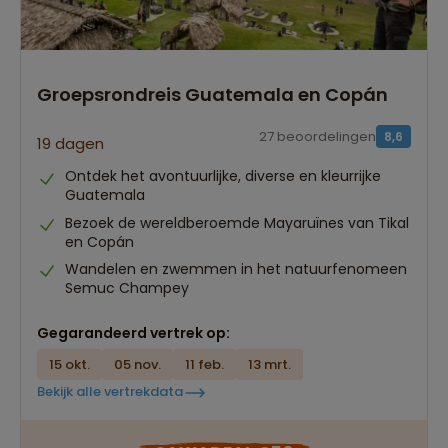
Groepsrondreis Guatemala en Copán
27 beoordelingen
8,6
19 dagen
Ontdek het avontuurlijke, diverse en kleurrijke
Guatemala
Bezoek de wereldberoemde Mayaruïnes van Tikal
en Copán
Wandelen en zwemmen in het natuurfenomeen
Semuc Champey
Gegarandeerd vertrek op:
15 okt.
05 nov.
11 feb.
13 mrt.
Bekijk alle vertrekdata
Best beoordeelde reisroutes