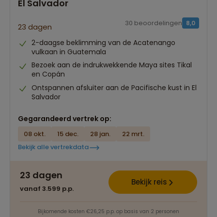
El Salvador
30 beoordelingen
8,0
23 dagen
2-daagse beklimming van de Acatenango
vulkaan in Guatemala
Bezoek aan de indrukwekkende Maya sites Tikal
en Copán
Ontspannen afsluiter aan de Pacifische kust in El
Salvador
Gegarandeerd vertrek op:
08 okt.
15 dec.
28 jan.
22 mrt.
Bekijk alle vertrekdata
23 dagen
Bekijk reis
vanaf 3.599 p.p.
Bijkomende kosten €26,25 p.p. op basis van 2 personen