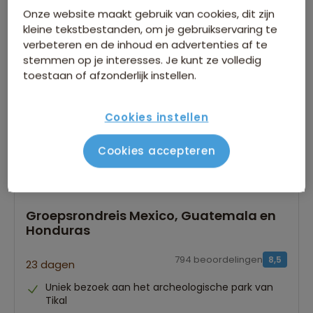
vanaf 4.379 p.p.
4.449 p.p.
Onze website maakt gebruik van cookies, dit zijn
kleine tekstbestanden, om je gebruikservaring te
Bijkomende kosten €26,25 p.p. op basis van 2 personen
verbeteren en de inhoud en advertenties af te
stemmen op je interesses. Je kunt ze volledig
toestaan of afzonderlijk instellen.
Cookies instellen
Cookies accepteren
Groepsrondreis Mexico, Guatemala en
Honduras
794 beoordelingen
8,5
23 dagen
Uniek bezoek aan het archeologische park van
Tikal