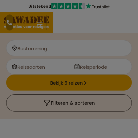
Uitstekend
Bestemming
Reissoorten
Reisperiode
Bekijk 6 reizen
Filteren & sorteren