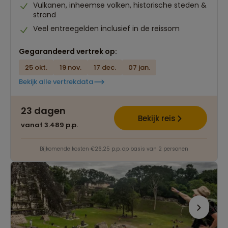
Vulkanen, inheemse volken, historische steden &
strand
Veel entreegelden inclusief in de reissom
Gegarandeerd vertrek op:
25 okt.
19 nov.
17 dec.
07 jan.
Bekijk alle vertrekdata
23 dagen
Bekijk reis
vanaf 3.489 p.p.
Bijkomende kosten €26,25 p.p. op basis van 2 personen