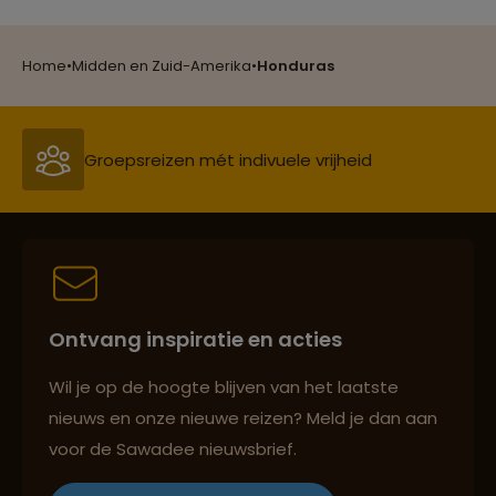
Groepsreizen mét indivuele vrijheid
Home
•
Midden en Zuid-Amerika
•
Honduras
Persoonlijk en deskundig reisadvies
Best beoordeelde reisroutes
Ontvang inspiratie en acties
Reizen met oog voor mens, cultuur en milieu
Wil je op de hoogte blijven van het laatste
nieuws en onze nieuwe reizen? Meld je dan aan
voor de Sawadee nieuwsbrief.
Groepsreizen mét indivuele vrijheid