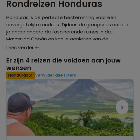
Rondreizen Honduras
Honduras is de perfecte bestemming voor een
onvergetelijke rondreis. Tijdens de groepsreis ontdek
je onder andere de fascinerende ruïnes in de
Mayastad Copán en kan je genieten van de
fantastische natuur en de prachtige Caribische
Lees verder
stranden.
Er zijn
4
reizen die voldoen aan jouw
wensen
Honduras
Verwijder alle filters