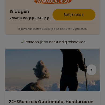
SAWADEAL €50
19 dagen
Het grootste reisaanbod
Bekijk reis
vanaf 3.199 p.p.
3.249 p.p.
Persoonlijk én deskundig reisadvies
Bijkomende kosten €26,25 p.p. op basis van 2 personen
Best beoordeelde reisroutes
Het grootste reisaanbod
Persoonlijk én deskundig reisadvies
Best beoordeelde reisroutes
22-35ers reis Guatemala, Honduras en