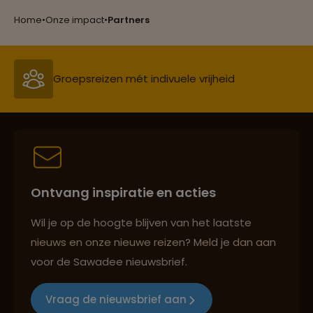
Reizen met oog voor mens, cultuur en milieu
Home
•
Onze impact
•
Partners
Groepsreizen mét indivuele vrijheid
Persoonlijk en deskundig reisadvies
Ontvang inspiratie en acties
Best beoordeelde reisroutes
Wil je op de hoogte blijven van het laatste
nieuws en onze nieuwe reizen? Meld je dan aan
voor de Sawadee nieuwsbrief.
Reizen met oog voor mens, cultuur en milieu
Vraag de nieuwsbrief aan