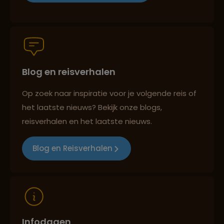
Groepsreizen mét indivuele vrijheid
Blog en reisverhalen
Persoonlijk en deskundig reisadvies
Op zoek naar inspiratie voor je volgende reis of
het laatste nieuws? Bekijk onze blogs,
Best beoordeelde reisroutes
reisverhalen en het laatste nieuws.
Blog en Reisverhalen
Reizen met oog voor mens, cultuur en milieu
Infodagen