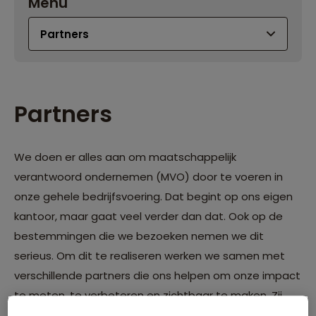
Menu
Partners
We doen er alles aan om maatschappelijk
verantwoord ondernemen (MVO) door te voeren in
onze gehele bedrijfsvoering. Dat begint op ons eigen
kantoor, maar gaat veel verder dan dat. Ook op de
bestemmingen die we bezoeken nemen we dit
serieus. Om dit te realiseren werken we samen met
verschillende partners die ons helpen om onze impact
te meten, te verbeteren en zichtbaar te maken. Zij
delen onze focus en ambitie, en dat is van groot