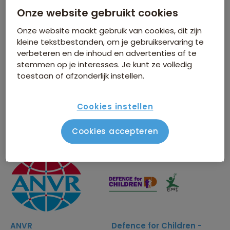
Onze website gebruikt cookies
belang, want samen bereik je meer.
Onze website maakt gebruik van cookies, dit zijn
Onze partners
kleine tekstbestanden, om je gebruikservaring te
verbeteren en de inhoud en advertenties af te
stemmen op je interesses. Je kunt ze volledig
toestaan of afzonderlijk instellen.
Cookies instellen
Cookies accepteren
Wakibi
Amref Health Africa
ANVR
Defence for Children -