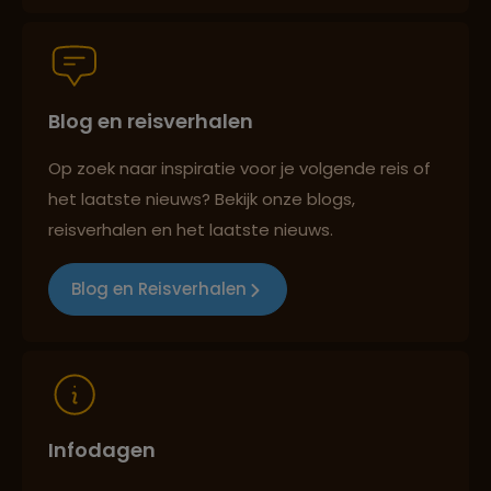
Persoonlijk en deskundig reisadvies
Blog en reisverhalen
Op zoek naar inspiratie voor je volgende reis of
Best beoordeelde reisroutes
het laatste nieuws? Bekijk onze blogs,
reisverhalen en het laatste nieuws.
Blog en Reisverhalen
Reizen met oog voor mens, cultuur en milieu
Infodagen