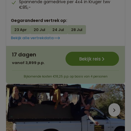
Spannende gamedrive per 4x4 in Kruger twv
€85,-
Gegarandeerd vertrek op:
23 Apr
20 Jul
24 Jul
28 Jul
Bekijk alle vertrekdata
17 dagen
Bekijk reis
vanaf 3,899 p.p.
Bijkomende kosten €18,25 p.p. op basis van 4 personen