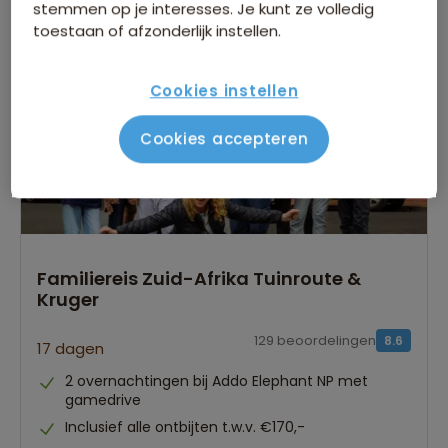
stemmen op je interesses. Je kunt ze volledig
toestaan of afzonderlijk instellen.
Bijkomende kosten €18,25 p.p. op basis van 4 personen
Cookies instellen
Cookies accepteren
Familiereis Zuid-Afrika Tuinroute &
Kruger
129 beoordelingen
8.6
17 dagen
2 overnachtingen bij Addo Elephant NP met
gamedrive
Inclusief alle ontbijten t.w.v. €170,-