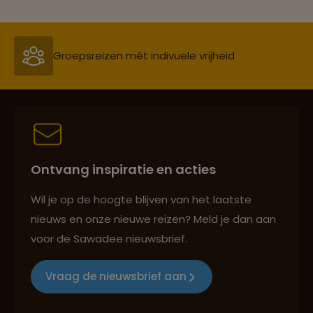
Groepsreizen mét indivuele vrijheid
Persoonlijk en deskundig reisadvies
Best beoordeelde reisroutes
Ontvang inspiratie en acties
Wil je op de hoogte blijven van het laatste
nieuws en onze nieuwe reizen? Meld je dan aan
Reizen met oog voor mens, cultuur en milieu
voor de Sawadee nieuwsbrief.
Vraag de nieuwsbrief aan
Groepsreizen mét indivuele vrijheid