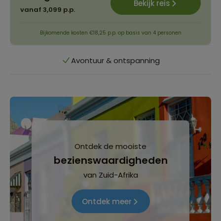
Bekijk reis
vanaf 3,099 p.p.
Quality time met je gezin
Bijkomende kosten €18,25 p.p. op basis van 4 personen
Avontuur & ontspanning
Reizen met leeftijdsgenoten 8+ | 12+ | 16+
Quality time met je gezin
Avontuur & ontspanning
Ontdek de mooiste
bezienswaardigheden
Reizen met leeftijdsgenoten 8+ | 12+ | 16+
van Zuid-Afrika
Ontdek meer