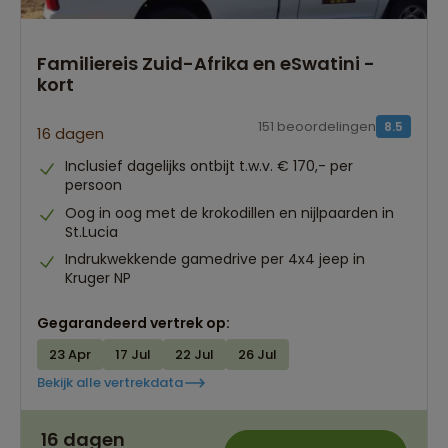
Familiereis Zuid-Afrika en eSwatini -
kort
151 beoordelingen
8.5
16 dagen
Inclusief dagelijks ontbijt t.w.v. € 170,- per
persoon
Oog in oog met de krokodillen en nijlpaarden in
St.Lucia
Indrukwekkende gamedrive per 4x4 jeep in
Kruger NP
Gegarandeerd vertrek op:
23 Apr
17 Jul
22 Jul
26 Jul
Bekijk alle vertrekdata
Reizen met leeftijdsgenoten 8+ | 12+ | 16+
16 dagen