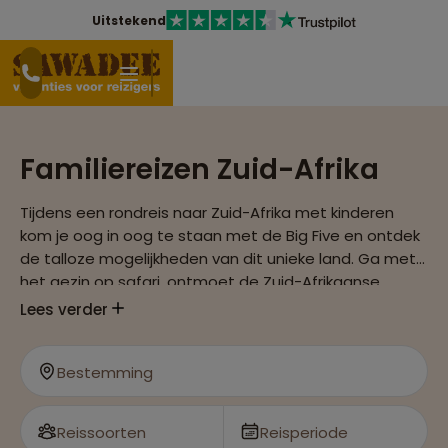
Uitstekend
Familiereizen Zuid-Afrika
Tijdens een rondreis naar Zuid-Afrika met kinderen
kom je oog in oog te staan met de Big Five en ontdek
de talloze mogelijkheden van dit unieke land. Ga met
het gezin op safari, ontmoet de Zuid-Afrikaanse
bevolking of luier aan de prachtige stranden. Maak
Lees verder
een familiereis door Zuid-Afrika laat je meevoeren in
het afwisselende landschap.
Bestemming
Reissoorten
Reisperiode