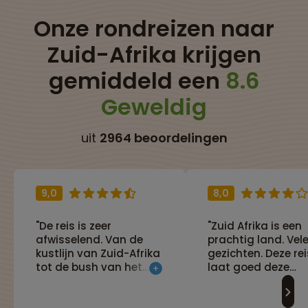
Onze rondreizen naar
Zuid-Afrika krijgen
gemiddeld een
8.6
Geweldig
uit
2964 beoordelingen
9,0
8,0
"De reis is zeer
"Zuid Afrika is een
afwisselend. Van de
prachtig land. Vel
kustlijn van Zuid-Afrika
gezichten. Deze rei
tot de bush van het
laat goed deze
Krugerpark en van
verschillende gezi
walvissen tot leeuwen
van dit land zien."