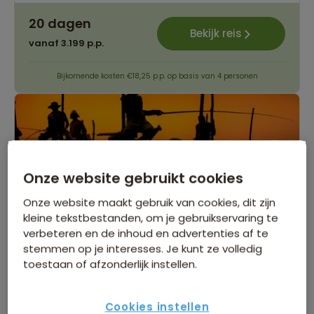
20 dagen
Bekijk reis
vanaf 3.199 p.p.
Bijkomende kosten €18,25 p.p. op basis van 4 personen
Onze website gebruikt cookies
Onze website maakt gebruik van cookies, dit zijn
kleine tekstbestanden, om je gebruikservaring te
verbeteren en de inhoud en advertenties af te
stemmen op je interesses. Je kunt ze volledig
Groepsrondreis Sri Lanka Hoogtepunten
toestaan of afzonderlijk instellen.
462 beoordelingen
8,5
16 dagen
Cookies instellen
Beleef de mooiste hoogtepunten van Sri Lanka