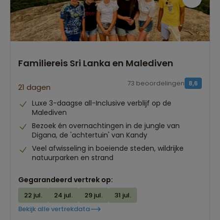
Familiereis Sri Lanka en Malediven
73 beoordelingen
8,6
21 dagen
Luxe 3-daagse all-Inclusive verblijf op de
Malediven
Bezoek én overnachtingen in de jungle van
Digana, de 'achtertuin' van Kandy
Veel afwisseling in boeiende steden, wildrijke
natuurparken en strand
Gegarandeerd vertrek op:
22 jul.
24 jul.
29 jul.
31 jul.
Bekijk alle vertrekdata