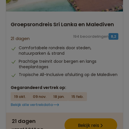
Groepsrondreis Sri Lanka en Malediven
194 beoordelingen
8,2
21 dagen
Comfortabele rondreis door steden,
natuurparken & strand
Prachtige treinrit door bergen en langs
theeplantages
Tropische All-Inclusive afsluiting op de Malediven
Gegarandeerd vertrek op:
19 okt.
09 nov.
18 jan.
15 feb.
Bekijk alle vertrekdata
Best beoordeelde reisroutes
21 dagen
Het grootste reisaanbod
Bekijk reis