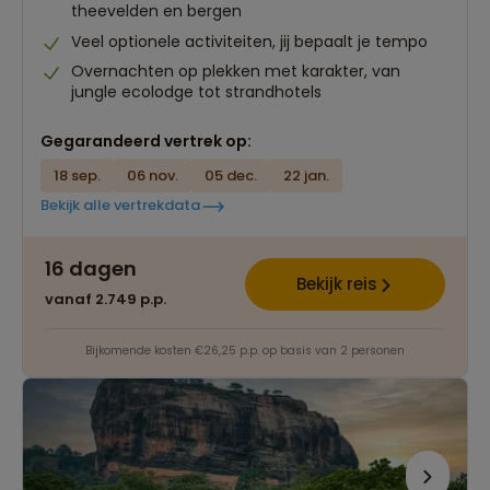
theevelden en bergen
Veel optionele activiteiten, jij bepaalt je tempo
Overnachten op plekken met karakter, van
jungle ecolodge tot strandhotels
Gegarandeerd vertrek op:
18 sep.
06 nov.
05 dec.
22 jan.
Bekijk alle vertrekdata
16 dagen
Bekijk reis
vanaf 2.749 p.p.
Bijkomende kosten €26,25 p.p. op basis van 2 personen