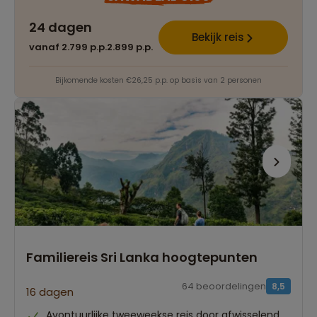
24 dagen
Bekijk reis
vanaf 2.799 p.p.
2.899 p.p.
Bijkomende kosten €26,25 p.p. op basis van 2 personen
Familiereis Sri Lanka hoogtepunten
64 beoordelingen
8,5
16 dagen
Avontuurlijke tweeweekse reis door afwisselend