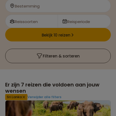
Bestemming
Reissoorten
Reisperiode
Bekijk 10 reizen
Filteren & sorteren
Er zijn
7
reizen die voldoen aan jouw
wensen
Sri Lanka
Verwijder alle filters