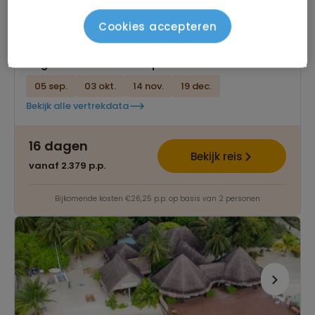
Veel tijd in het culturele hart van Sri Lanka
Cookies accepteren
Afwisseling in steden, natuurreservaten en strand
Gegarandeerd vertrek op:
05 sep.
03 okt.
14 nov.
19 dec.
Bekijk alle vertrekdata
16 dagen
Bekijk reis
vanaf 2.379 p.p.
Bijkomende kosten €26,25 p.p. op basis van 2 personen