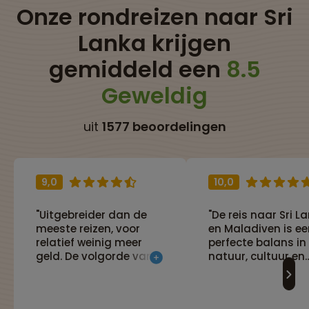
Onze rondreizen naar Sri
Lanka krijgen
gemiddeld een
8.5
Geweldig
uit
1577 beoordelingen
9,0
10,0
"Uitgebreider dan de
"De reis naar Sri L
meeste reizen, voor
en Maladiven is ee
relatief weinig meer
perfecte balans in
geld. De volgorde van
natuur, cultuur en
juist deze reis, met het
strand/snorkel."
strand bijna aan het
einde (en hier zijn de