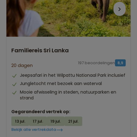
Familiereis Sri Lanka
197 beoordelingen
8,9
20 dagen
Jeepsafari in het Wilpattu Nationaal Park inclusief
Jungletocht met bezoek aan waterval
Mooie afwisseling in steden, natuurparken en
strand
Gegarandeerd vertrek op:
13 jul.
17 jul.
19 jul.
21 jul.
Bekijk alle vertrekdata