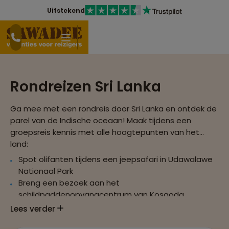
Uitstekend
Rondreizen Sri Lanka
Ga mee met een rondreis door Sri Lanka en ontdek de
parel van de Indische oceaan! Maak tijdens een
groepsreis kennis met alle hoogtepunten van het
land:
Spot olifanten tijdens een jeepsafari in Udawalawe
Nationaal Park
Breng een bezoek aan het
schildpaddenopvangcentrum van Kosgoda
Verdiep je in de fascinerende cultuur
Lees verder
Dwaal rond in een van de historische steden