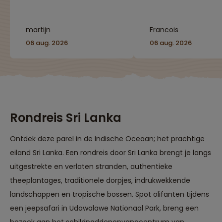
beste stranden voor
snorkelen!) is
fantastisch: het geeft
martijn
Francois
rust om alle indrukken
te absorberen"
06 aug. 2026
06 aug. 2026
Rondreis Sri Lanka
Ontdek deze parel in de Indische Oceaan; het prachtige
eiland Sri Lanka. Een rondreis door Sri Lanka brengt je langs
uitgestrekte en verlaten stranden, authentieke
theeplantages, traditionele dorpjes, indrukwekkende
landschappen en tropische bossen. Spot olifanten tijdens
een jeepsafari in Udawalawe Nationaal Park, breng een
bezoek aan het schildpaddenopvangcentrum van