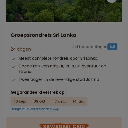
Groepsrondreis Sri Lanka
414 beoordelingen
8,5
24 dagen
Meest complete rondreis door Sri Lanka
Goede mix van natuur, cultuur, avontuur en
strand
Twee dagen in de levendige stad Jaffna
Gegarandeerd vertrek op:
10 sep.
08 okt.
17 dec.
14 jan.
Bekijk alle vertrekdata
SAWADEAL €100