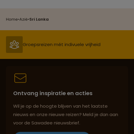
Groepsreizen mét indivuele vrijheid
Home
•
Azië
•
Sri Lanka
Persoonlijk en deskundig reisadvies
Best beoordeelde reisroutes
Ontvang inspiratie en acties
Reizen met oog voor mens, cultuur en milieu
Wil je op de hoogte blijven van het laatste
nieuws en onze nieuwe reizen? Meld je dan aan
voor de Sawadee nieuwsbrief.
Groepsreizen mét indivuele vrijheid