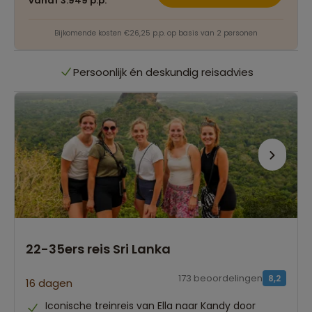
vanaf 3.949 p.p.
Persoonlijk én deskundig reisadvies
Bijkomende kosten €26,25 p.p. op basis van 2 personen
Best beoordeelde reisroutes
Het grootste reisaanbod
Persoonlijk én deskundig reisadvies
Best beoordeelde reisroutes
22-35ers reis Sri Lanka
173 beoordelingen
8,2
16 dagen
Iconische treinreis van Ella naar Kandy door