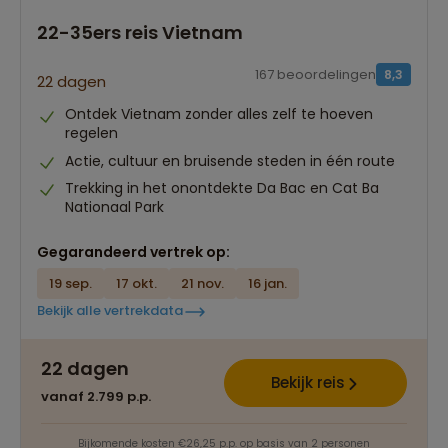
22-35ers reis Vietnam
167 beoordelingen
8,3
22 dagen
Ontdek Vietnam zonder alles zelf te hoeven
regelen
Actie, cultuur en bruisende steden in één route
Trekking in het onontdekte Da Bac en Cat Ba
Nationaal Park
Gegarandeerd vertrek op:
19 sep.
17 okt.
21 nov.
16 jan.
Bekijk alle vertrekdata
22 dagen
Bekijk reis
vanaf 2.799 p.p.
Bijkomende kosten €26,25 p.p. op basis van 2 personen