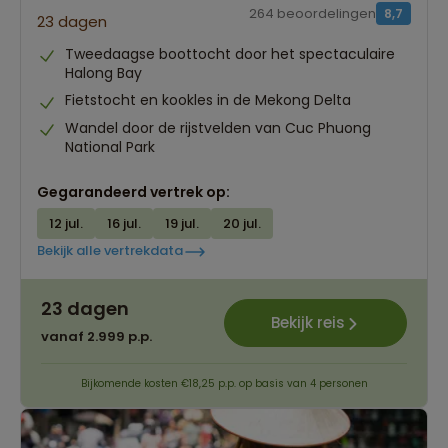
264 beoordelingen
8,7
23 dagen
Tweedaagse boottocht door het spectaculaire
Halong Bay
Fietstocht en kookles in de Mekong Delta
Wandel door de rijstvelden van Cuc Phuong
National Park
Gegarandeerd vertrek op:
12 jul.
16 jul.
19 jul.
20 jul.
Bekijk alle vertrekdata
23 dagen
Bekijk reis
vanaf 2.999 p.p.
Bijkomende kosten €18,25 p.p. op basis van 4 personen