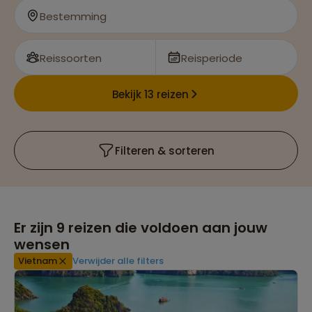
Wandel door het bruisende centrum van Hanoi
Bestemming
Reissoorten
Reisperiode
Bekijk 13 reizen
Filteren & sorteren
Er zijn
9
reizen die voldoen aan jouw
wensen
Vietnam
Verwijder alle filters