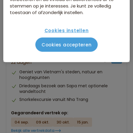
stemmen op je interesses. Je kunt ze volledig
toestaan of afzonderlijk instellen.
Cookies instellen
Cookies accepteren
Groepsrondreis Vietnam
701 beoordelingen
8,4
22 dagen
Geniet van Vietnam's steden, natuur en
hoogtepunten
Driedaags bezoek aan Sapa met optionele
wandeltocht
Snorkelexcursie vanuit Nha Trang
Gegarandeerd vertrek op:
04 sep.
09 okt.
30 okt.
15 jan.
Bekijk alle vertrekdata