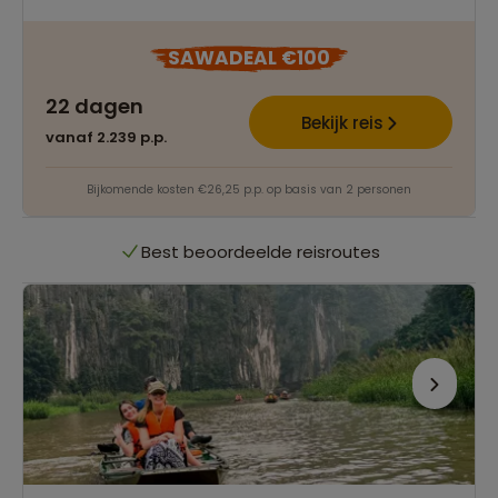
Best beoordeelde reisroutes
SAWADEAL €100
22 dagen
Het grootste reisaanbod
Bekijk reis
vanaf 2.239 p.p.
Persoonlijk én deskundig reisadvies
Bijkomende kosten €26,25 p.p. op basis van 2 personen
Best beoordeelde reisroutes
Het grootste reisaanbod
Persoonlijk én deskundig reisadvies
Best beoordeelde reisroutes