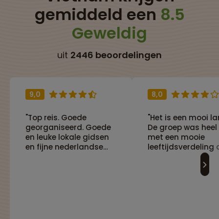
gemiddeld een
8.5
Geweldig
uit
2446 beoordelingen
9,0
8,0
"Top reis. Goede
"Het is een mooi la
georganiseerd. Goede
De groep was heel 
en leuke lokale gidsen
met een mooie
en fijne nederlandse
leeftijdsverdeling 
reisbegeleider."
aansloot bij mijn 
kinderen."