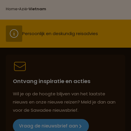
Groepsreizen mét indivuele vrijheid
Home
•
Azië
•
Vietnam
Persoonlijk en deskundig reisadvies
Best beoordeelde reisroutes
Ontvang inspiratie en acties
Reizen met oog voor mens, cultuur en milieu
Wil je op de hoogte blijven van het laatste
nieuws en onze nieuwe reizen? Meld je dan aan
voor de Sawadee nieuwsbrief.
Groepsreizen mét indivuele vrijheid
Vraag de nieuwsbrief aan