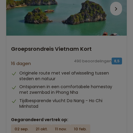
Groepsrondreis Vietnam Kort
490 beoordelingen
8,5
16 dagen
Originele route met veel afwisseling tussen
steden en natuur
Ontspannen in een comfortabele homestay
met zwembad in Phong Nha
Tijdbesparende vlucht Da Nang - Ho Chi
Minhstad
Gegarandeerd vertrek op:
02 sep.
21 okt.
11 nov.
10 feb.