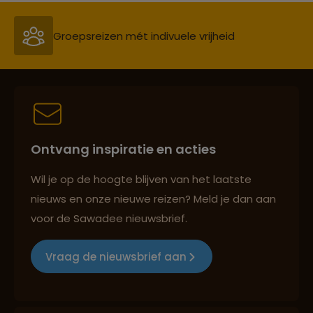
Groepsreizen mét indivuele vrijheid
Persoonlijk en deskundig reisadvies
Ontvang inspiratie en acties
Best beoordeelde reisroutes
Wil je op de hoogte blijven van het laatste
nieuws en onze nieuwe reizen? Meld je dan aan
voor de Sawadee nieuwsbrief.
Reizen met oog voor mens, cultuur en milieu
Vraag de nieuwsbrief aan
Groepsreizen mét indivuele vrijheid