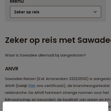
Menu
Zeker op reis met Sawade
Waar is Sawadee allemaal bij aangesloten?
ANVR
Sawadee Reizen (KvK Amsterdam 33223550) is aangeslot
ANVR (bekijk
hier
ons certificaat), de brancheorganisatie
reisbranche. De ANVR hanteert strenge normen voor het
lidmaatschap en bevordert de kwaliteit van reizen en inf
daarover. De reizen op deze website worden aangebode