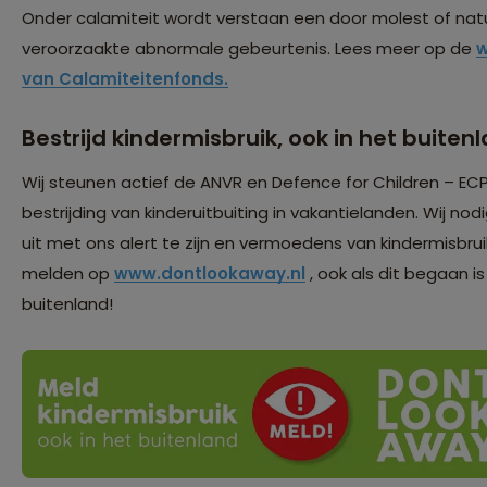
Onder calamiteit wordt verstaan een door molest of na
veroorzaakte abnormale gebeurtenis. Lees meer op de
w
van Calamiteitenfonds.
Bestrijd kindermisbruik, ook in het buiten
Wij steunen actief de ANVR en Defence for Children – ECP
bestrijding van kinderuitbuiting in vakantielanden. Wij nod
uit met ons alert te zijn en vermoedens van kindermisbrui
melden op
www.dontlookaway.nl
, ook als dit begaan is
buitenland!