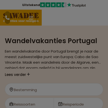
Uitstekend
Wandelvakanties Portugal
Een wandelvakantie door Portugal brengt je naar de
meest zuidwestelijke punt van Europa; Cabo de Sao
Vincente. Maak een wandelreis door de Algarve, een
gebied dat enorm geliefd is bij wandelaars om zijn
aangenaam klimaat, witte stranden tussen steile
Lees verder
rotskusten en uitgestrekte natuurparken.
Bestemming
Reissoorten
Reisperiode