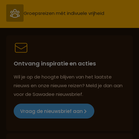
Groepsreizen mét indivuele vrijheid
Persoonlijk en deskundig reisadvies
Ontvang inspiratie en acties
Best beoordeelde reisroutes
Wil je op de hoogte blijven van het laatste
nieuws en onze nieuwe reizen? Meld je dan aan
voor de Sawadee nieuwsbrief.
Reizen met oog voor mens, cultuur en milieu
Vraag de nieuwsbrief aan
Groepsreizen mét indivuele vrijheid