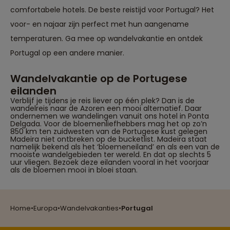
comfortabele hotels. De beste reistijd voor Portugal? Het
voor- en najaar zijn perfect met hun aangename
temperaturen. Ga mee op wandelvakantie en ontdek
Portugal op een andere manier.
Wandelvakantie op de Portugese
eilanden
Verblijf je tijdens je reis liever op één plek? Dan is de
wandelreis naar de Azoren een mooi alternatief. Daar
ondernemen we wandelingen vanuit ons hotel in Ponta
Delgada. Voor de bloemenliefhebbers mag het op zo’n
850 km ten zuidwesten van de Portugese kust gelegen
Madeira niet ontbreken op de bucketlist. Madeira staat
namelijk bekend als het ‘bloemeneiland’ en als een van de
mooiste wandelgebieden ter wereld. En dat op slechts 5
uur vliegen. Bezoek deze eilanden vooral in het voorjaar
als de bloemen mooi in bloei staan.
Reizen met oog voor mens, cultuur en milieu
Home
•
Europa
•
Wandelvakanties
•
Portugal