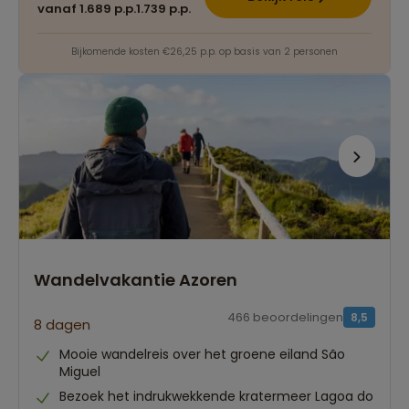
vanaf 1.689 p.p.
1.739 p.p.
Bijkomende kosten €26,25 p.p. op basis van 2 personen
Wandelvakantie Azoren
466 beoordelingen
8,5
8 dagen
Mooie wandelreis over het groene eiland São
Miguel
Bezoek het indrukwekkende kratermeer Lagoa do