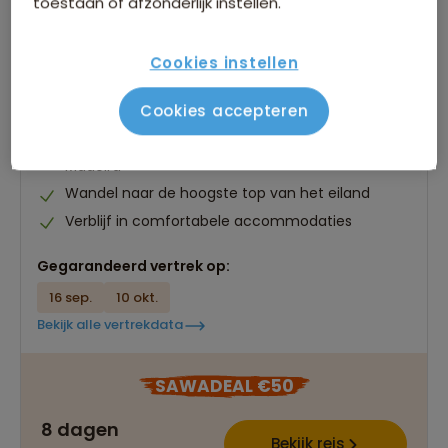
toestaan of afzonderlijk instellen.
Cookies instellen
Wandelvakantie Madeira
281 beoordelingen
8,2
Cookies accepteren
8 dagen
Prachtige wandelreis over bloemeneiland
Madeira
Wandel naar de hoogste top van het eiland
Verblijf in comfortabele accommodaties
Gegarandeerd vertrek op:
16 sep.
10 okt.
Bekijk alle vertrekdata
SAWADEAL €50
8 dagen
Bekijk reis