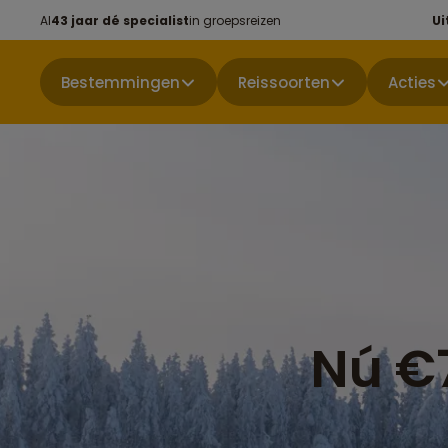
Al
43 jaar dé specialist
in groepsreizen
Ui
Bestemmingen
Reissoorten
Acties
Nú €