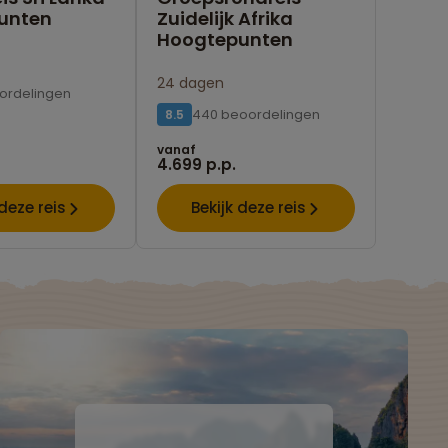
unten
Zuidelijk Afrika
Hoogtepunten
24 dagen
ordelingen
440 beoordelingen
8.5
vanaf
4.699 p.p.
 deze reis
Bekijk deze reis