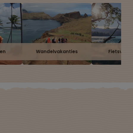
zen
Wandelvakanties
Fietsvaka