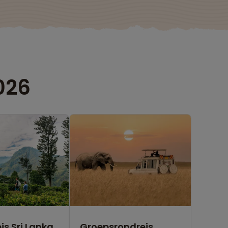
026
is Sri Lanka
Groepsrondreis