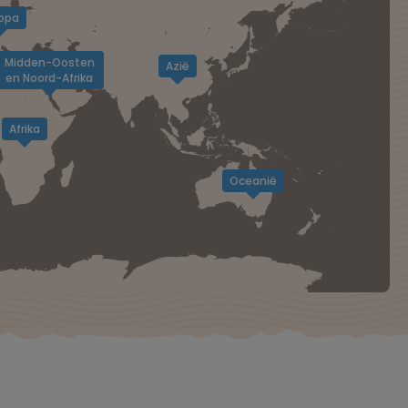
opa
Midden-Oosten
Azië
en Noord-Afrika
Afrika
Oceanië