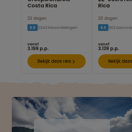
Costa Rica
Rica
23 dagen
20 dagen
2343 beoordelingen
302 beoord
8.6
8.9
vanaf
vanaf
3.199 p.p.
3.139 p.p.
Bekijk deze reis
Bekijk deze