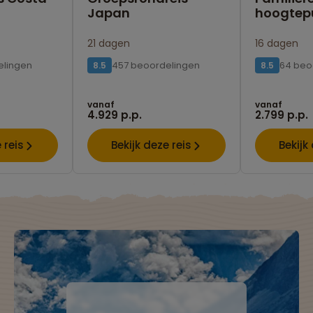
Japan
hoogtep
21 dagen
16 dagen
elingen
457 beoordelingen
64 beo
8.5
8.5
vanaf
vanaf
4.929 p.p.
2.799 p.p.
 reis
Bekijk deze reis
Bekijk