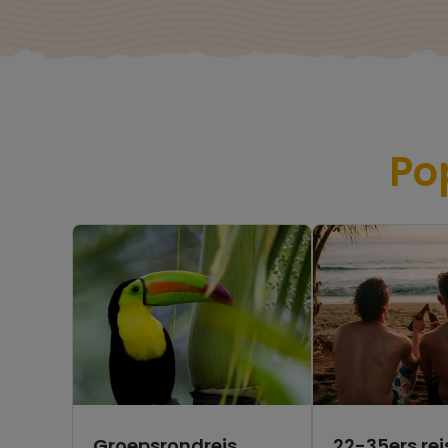
Po
Groepsrondreis
22-35ers rei