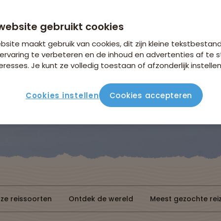
Bekijk de actie
website gebruikt cookies
site maakt gebruik van cookies, dit zijn kleine tekstbestan
ervaring te verbeteren en de inhoud en advertenties af t
eresses. Je kunt ze volledig toestaan of afzonderlijk instellen
Cookies instellen
Cookies accepteren
Reissoorten
Reisperiode
ze reissoorten
Ontdek de wereld
Meest gezochte rei