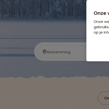
Onze 
Onze web
gebruiks
op je int
Bestemming
On