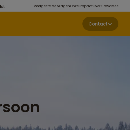
Veelgestelde vragen
Onze impact
Over Sawadee
Contact
rsoon