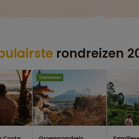
pulairste
rondreizen 2
Treinreizen
s Costa
Groepsrondreis
Familiere