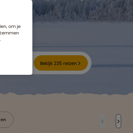
den, om je
e stemmen
.
Bekijk 235 reizen
zen