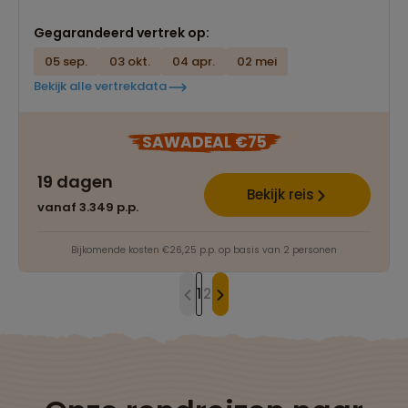
Gegarandeerd vertrek op:
05 sep.
03 okt.
04 apr.
02 mei
Bekijk alle vertrekdata
SAWADEAL €75
19 dagen
Bekijk reis
vanaf 3.349 p.p.
Bijkomende kosten €26,25 p.p. op basis van 2 personen
1
2