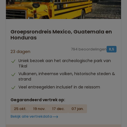
Groepsrondreis Mexico, Guatemala en
Honduras
794 beoordelingen
8,5
23 dagen
Uniek bezoek aan het archeologische park van
Tikal
Vulkanen, inheemse volken, historische steden &
strand
Veel entreegelden inclusief in de reissom
Gegarandeerd vertrek op:
25 okt.
19 nov.
17 dec.
07 jan.
Bekijk alle vertrekdata