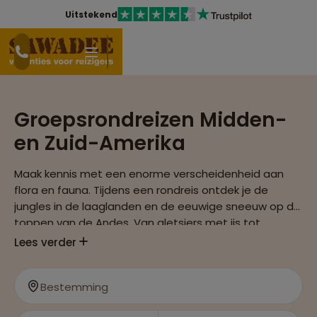
Uitstekend
Groepsrondreizen Midden-
en Zuid-Amerika
Maak kennis met een enorme verscheidenheid aan
flora en fauna. Tijdens een rondreis ontdek je de
jungles in de laaglanden en de eeuwige sneeuw op de
toppen van de Andes. Van gletsjers met ijs tot
uitgestrekte pampa's. Van groene regenwouden in de
Lees verder
Amazone tot de exotische stranden vol palmbomen
van Brazilië.
Bestemming