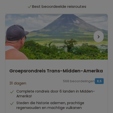
Best beoordeelde reisroutes
Het grootste reisaanbod
Persoonlijk én deskundig reisadvies
Best beoordeelde reisroutes
Groepsrondreis Trans-Midden-Amerika
568 beoordelingen
8,5
31 dagen
Complete rondreis door 6 landen in Midden-
Amerika!
Steden die historie ademen, prachtige
regenwouden en machtige vulkanen