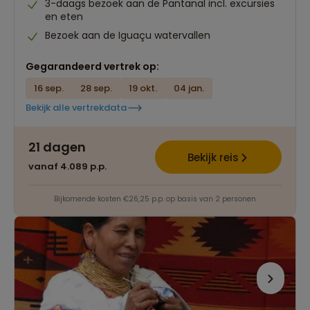
3-daags bezoek aan de Pantanal incl. excursies
en eten
Bezoek aan de Iguaçu watervallen
Gegarandeerd vertrek op:
16 sep.
28 sep.
19 okt.
04 jan.
Bekijk alle vertrekdata
21 dagen
Bekijk reis
vanaf 4.089 p.p.
Bijkomende kosten €26,25 p.p. op basis van 2 personen