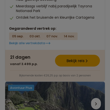
Meerdaags verblijf nabij paradijselijk Tayrona
Nationaal Park
Ontdek het bruisende en kleurrijke Cartagena
Gegarandeerd vertrek op:
05 sep.
03 okt.
07 nov.
14 nov.
Bekijk alle vertrekdata
21 dagen
Bekijk reis
vanaf 3.499 p.p.
Bijkomende kosten €26,25 p.p. op basis van 2 personen
Avontuur Plus