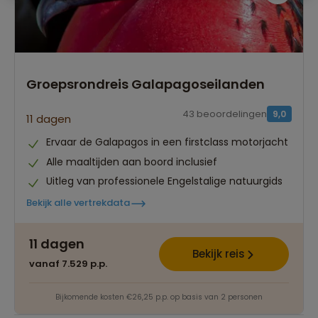
Groepsrondreis Galapagoseilanden
43 beoordelingen
9,0
11 dagen
Ervaar de Galapagos in een firstclass motorjacht
Alle maaltijden aan boord inclusief
Uitleg van professionele Engelstalige natuurgids
Bekijk alle vertrekdata
Best beoordeelde reisroutes
11 dagen
Het grootste reisaanbod
Bekijk reis
vanaf 7.529 p.p.
Persoonlijk én deskundig reisadvies
Bijkomende kosten €26,25 p.p. op basis van 2 personen