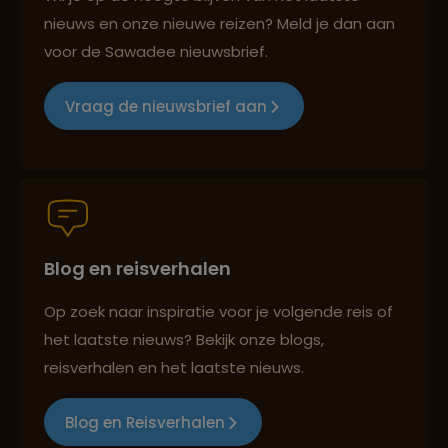
nieuws en onze nieuwe reizen? Meld je dan aan
voor de Sawadee nieuwsbrief.
Groepsreizen mét indivuele vrijheid
Vraag de nieuwsbrief aan
Persoonlijk en deskundig reisadvies
Blog en reisverhalen
Best beoordeelde reisroutes
Op zoek naar inspiratie voor je volgende reis of
het laatste nieuws? Bekijk onze blogs,
Reizen met oog voor mens, cultuur en milieu
reisverhalen en het laatste nieuws.
Blog en Reisverhalen