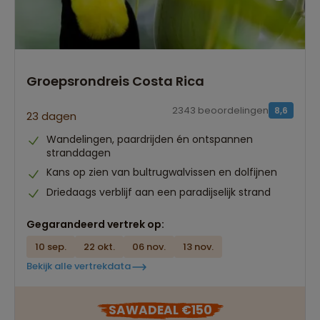
Groepsrondreis Costa Rica
2343 beoordelingen
8,6
23 dagen
Wandelingen, paardrijden én ontspannen
stranddagen
Kans op zien van bultrugwalvissen en dolfijnen
Driedaags verblijf aan een paradijselijk strand
Gegarandeerd vertrek op:
10 sep.
22 okt.
06 nov.
13 nov.
Bekijk alle vertrekdata
SAWADEAL €150