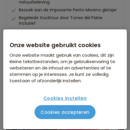
natuurbeleving
Bezoek aan de imposante Perito Moreno gletsjer
Begeleide trucktour door Torres del Paine
inclusief
Gegarandeerd vertrek op:
Onze website gebruikt cookies
09 dec.
06 jan.
03 feb.
17 feb.
Bekijk alle vertrekdata
Onze website maakt gebruik van cookies, dit zijn
kleine tekstbestanden, om je gebruikservaring te
verbeteren en de inhoud en advertenties af te
26 dagen
stemmen op je interesses. Je kunt ze volledig
Bekijk reis
vanaf 5.989 p.p.
toestaan of afzonderlijk instellen.
Bijkomende kosten €26,25 p.p. op basis van 2 personen
Cookies instellen
Cookies accepteren