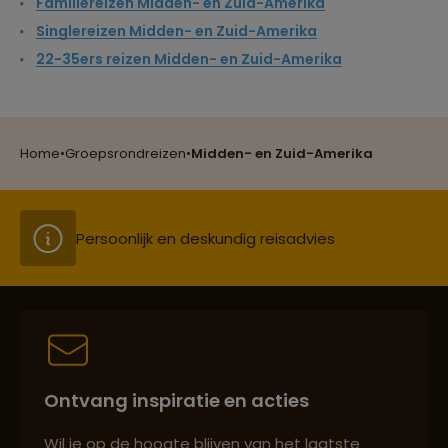
Familiereizen Midden- en Zuid-Amerika
Singlereizen Midden- en Zuid-Amerika
Reizen met oog voor mens, cultuur en milieu
22-35ers reizen Midden- en Zuid-Amerika
Groepsreizen mét indivuele vrijheid
Home
•
Groepsrondreizen
•
Midden- en Zuid-Amerika
Persoonlijk en deskundig reisadvies
Best beoordeelde reisroutes
Ontvang inspiratie en acties
Reizen met oog voor mens, cultuur en milieu
Wil je op de hoogte blijven van het laatste