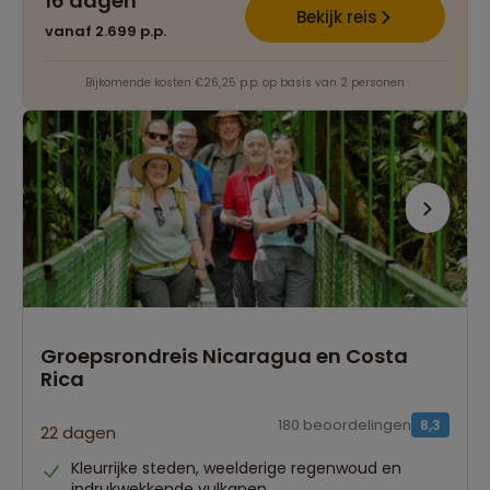
16 dagen
Bekijk reis
vanaf 2.699 p.p.
Bijkomende kosten €26,25 p.p. op basis van 2 personen
Groepsrondreis Nicaragua en Costa
Rica
180 beoordelingen
8,3
22 dagen
Kleurrijke steden, weelderige regenwoud en
indrukwekkende vulkanen