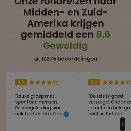
Onze rondreizen naar
Midden- en Zuid-
Amerika krijgen
gemiddeld een
8.6
Geweldig
uit
12275 beoordelingen
9,0
9,0
"Leuke groep met
"De reis is goed
spontane mensen.
verzorgd. Ondank
Reisbegeleiding was
je met een hele gr
ook top! Je maakt echt
bent, is het ook
leuke herinerringen met
mogelijk om de rei
elkaar. Ook is de reis
aan te laten sluite