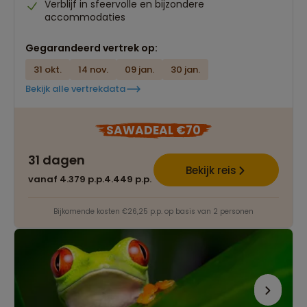
Verblijf in sfeervolle en bijzondere
accommodaties
Gegarandeerd vertrek op:
31 okt.
14 nov.
09 jan.
30 jan.
Bekijk alle vertrekdata
SAWADEAL €70
31 dagen
Bekijk reis
vanaf 4.379 p.p.
4.449 p.p.
Bijkomende kosten €26,25 p.p. op basis van 2 personen