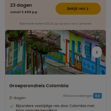
23 dagen
Bekijk reis
vanaf 3.489 p.p.
Bijkomende kosten €26,25 p.p. op basis van 2 personen
Groepsrondreis Colombia
1119 beoordelingen
8,5
21 dagen
Bijzondere veelzijdige reis door Colombia met
haar gastvrije bevolking