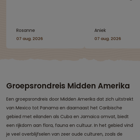
goed verzorgd en
jouw eigen behoeft
worden er veel
gezellige groep m
suggesties gegeven
ook de super
voor activiteiten die je
reisbegeleiding he
kunt doen."
het echt een mooie
Rosanne
Aniek
laten zijn."
07 aug. 2026
07 aug. 2026
Groepsrondreis Midden Amerika
Een groepsrondreis door Midden Amerika dat zich uitstrekt
van Mexico tot Panama en daarnaast het Caribische
gebied met eilanden als Cuba en Jamaica omvat, biedt
een rijkdom aan flora, fauna en cultuur. In het gebied vind
je veel overblijfselen van zeer oude culturen, zoals de