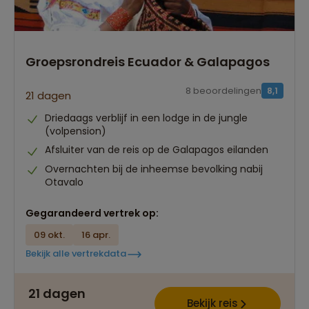
Groepsrondreis Ecuador & Galapagos
8 beoordelingen
8,1
21 dagen
Driedaags verblijf in een lodge in de jungle
(volpension)
Afsluiter van de reis op de Galapagos eilanden
Overnachten bij de inheemse bevolking nabij
Otavalo
Gegarandeerd vertrek op:
09 okt.
16 apr.
Bekijk alle vertrekdata
21 dagen
Bekijk reis