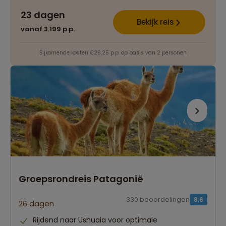
23 dagen
Bekijk reis
vanaf 3.199 p.p.
Bijkomende kosten €26,25 p.p. op basis van 2 personen
Groepsrondreis Patagonië
330 beoordelingen
8,6
26 dagen
Rijdend naar Ushuaia voor optimale