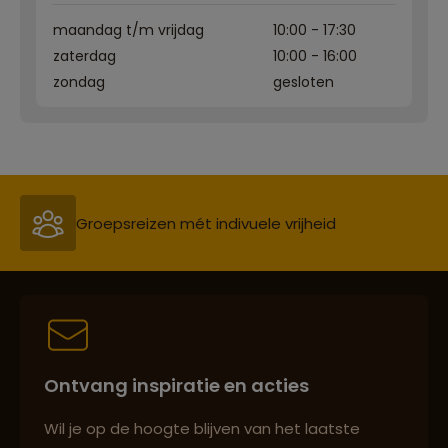
maandag t/m vrijdag
10:00 - 17:30
Reizen met oog voor mens, cultuur en milieu
zaterdag
10:00 - 16:00
zondag
gesloten
Groepsreizen mét indivuele vrijheid
Persoonlijk en deskundig reisadvies
Best beoordeelde reisroutes
Ontvang inspiratie en acties
Reizen met oog voor mens, cultuur en milieu
Wil je op de hoogte blijven van het laatste