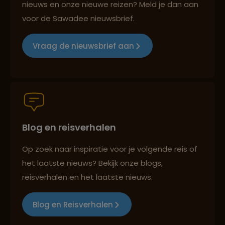
nieuws en onze nieuwe reizen? Meld je dan aan
voor de Sawadee nieuwsbrief.
Groepsreizen mét indivuele vrijheid
Vraag de nieuwsbrief aan
Persoonlijk en deskundig reisadvies
Blog en reisverhalen
Best beoordeelde reisroutes
Op zoek naar inspiratie voor je volgende reis of
het laatste nieuws? Bekijk onze blogs,
Reizen met oog voor mens, cultuur en milieu
reisverhalen en het laatste nieuws.
Blog en Reisverhalen