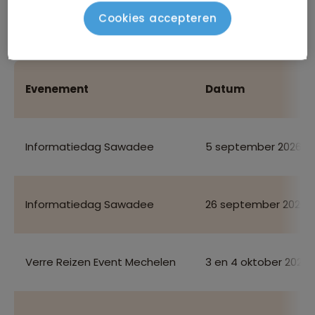
gepland, maar we zijn achter de schermen druk bezig
Cookies accepteren
met het vastleggen van nieuwe data. Houd deze
pagina in de gaten voor de laatste updates.
Evenement
Datum
Informatiedag Sawadee
5 september 2026
Informatiedag Sawadee
26 september 2026
Verre Reizen Event Mechelen
3 en 4 oktober 2026