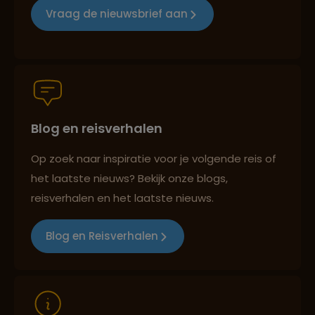
Vraag de nieuwsbrief aan
Groepsreizen mét indivuele vrijheid
Blog en reisverhalen
Persoonlijk en deskundig reisadvies
Op zoek naar inspiratie voor je volgende reis of
het laatste nieuws? Bekijk onze blogs,
Best beoordeelde reisroutes
reisverhalen en het laatste nieuws.
Blog en Reisverhalen
Reizen met oog voor mens, cultuur en milieu