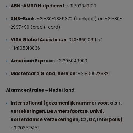
ABN-AMRO Hulpdienst:
+31702342100
SNS-Bank:
+31-30-2835372 (bankpas) en +31-30-
2997490 (credit-card)
VISA Global Assistence:
020-660 0611 of
+14105813836
American Express:
+31205048000
Mastercard Global Service:
+318000225821
Alarmcentrales - Nederland
International (gezamenlijk nummer voor: a.s.r.
verzekeringen, De Amersfoortse, Univé,
Rotterdamse Verzekeringen, CZ, OZ, Interpolis)
:
+31206515151