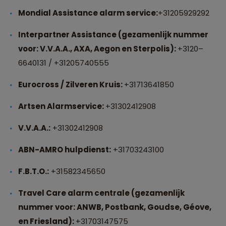
Mondial Assistance alarm service:
+31205929292
Interpartner Assistance (gezamenlijk nummer
voor: V.V.A.A., AXA, Aegon en Sterpolis):
+3120
–
6640131 / +31205740555
Eurocross / Zilveren Kruis:
+31713641850
Artsen Alarmservice:
+31302412908
V.V.A.A.:
+31302412908
ABN-AMRO hulpdienst:
+31703243100
F.B.T.O.:
+31582345650
Travel Care alarm centrale (gezamenlijk
nummer voor: ANWB, Postbank, Goudse, G
éove,
en Friesland):
+31703147575