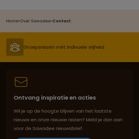
Reizen met oog voor mens, cultuur en milieu
Home
•
Over Sawadee
•
Contact
Groepsreizen mét indivuele vrijheid
Persoonlijk en deskundig reisadvies
Ontvang inspiratie en acties
Best beoordeelde reisroutes
Wil je op de hoogte blijven van het laatste
nieuws en onze nieuwe reizen? Meld je dan aan
voor de Sawadee nieuwsbrief.
Reizen met oog voor mens, cultuur en milieu