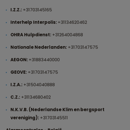
I.Z.Z.:
+31703145165
Interhelp Interpolis:
+31134620462
OHRA Hulpdienst:
+31264004868
Nationale Nederlanden:
+31703147575
AEGON:
+31883440000
GEOVE:
+31703147575
I.Z.A.:
+31504040888
C.Z.:
+31134680402
N.K.V.B. (Nederlandse Klim en bergsport
vereniging):
+31703145511