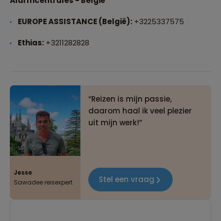
Alarmcentrales - België
EUROPE ASSISTANCE (België):
+3225337575
Ethias:
+3211282828
Reizen is mijn passie,
daarom haal ik veel plezier
uit mijn werk!
Jesse
Stel een vraag
Sawadee reisexpert