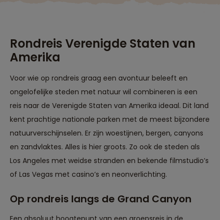
of overnachten in 
lodge: dat is van 
to basics naar com
De reis is tegelijkte
Rondreis Verenigde Staten van
spannend en
Amerika
inspannend. Onze
mooie herinnering
nemen ze ons niet
Voor wie op rondreis graag een avontuur beleeft en
af!"
ongelofelijke steden met natuur wil combineren is een
reis naar de Verenigde Staten van Amerika ideaal. Dit land
kent prachtige nationale parken met de meest bijzondere
natuurverschijnselen. Er zijn woestijnen, bergen, canyons
en zandvlaktes. Alles is hier groots. Zo ook de steden als
Los Angeles met weidse stranden en bekende filmstudio’s
of Las Vegas met casino’s en neonverlichting.
Op rondreis langs de Grand Canyon
Een absoluut hoogtepunt van een groepsreis in de