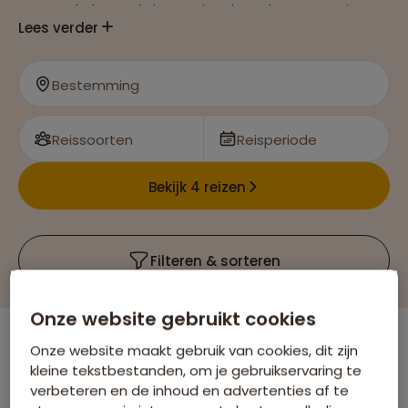
Bezoek de prachtige Nationale Parken, Yosemite,
Lees verder
Joshua Tree, Zion en Arches
Maak een helikoptervlucht over of wandel door de
Bestemming
ongelofelijke Grand Canyon.
Reissoorten
Reisperiode
Bekijk 4 reizen
Filteren & sorteren
Onze website gebruikt cookies
Onze website maakt gebruik van cookies, dit zijn
Er is
1
reis die voldoet aan jouw wensen
kleine tekstbestanden, om je gebruikservaring te
Verenigde Staten
Verwijder alle filters
verbeteren en de inhoud en advertenties af te