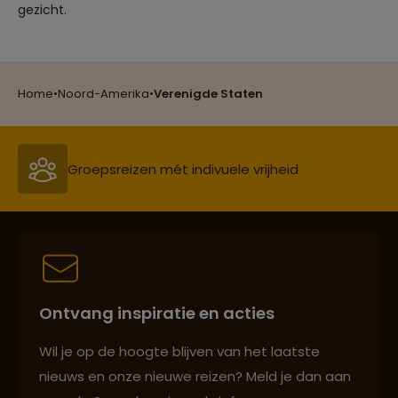
gezicht.
Reizen met oog voor mens, cultuur en milieu
Home
•
Noord-Amerika
•
Verenigde Staten
Groepsreizen mét indivuele vrijheid
Persoonlijk en deskundig reisadvies
Ontvang inspiratie en acties
Best beoordeelde reisroutes
Wil je op de hoogte blijven van het laatste
nieuws en onze nieuwe reizen? Meld je dan aan