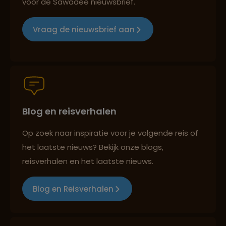
voor de Sawadee nieuwsbrief.
Reizen met oog voor mens, cultuur en milieu
Vraag de nieuwsbrief aan
Groepsreizen mét indivuele vrijheid
Blog en reisverhalen
Persoonlijk en deskundig reisadvies
Op zoek naar inspiratie voor je volgende reis of
het laatste nieuws? Bekijk onze blogs,
Best beoordeelde reisroutes
reisverhalen en het laatste nieuws.
Blog en Reisverhalen
Reizen met oog voor mens, cultuur en milieu