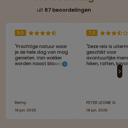
uit
87 beoordelingen
9,0
7,0
"Prachtige natuur waar
"Deze reis is uiter
je de hele dag van mag
geschikt voor
genieten. Van wakker
avontuurlijke men
worden naast blauwe
hiken, raften, kaya
gletsjer meren tot
gletsjerwandelen,
wandelen in de
vliegen, vissen in 
regenwouden en varen
adembenemende
over de zee. Maar ook
fauna en flora vol
niet elke in de tent,
wildlife zoals brui
some ook even relax in
zwarte beren, grizz
Remy
PETER LEONIE G.
een hotel. Zorgt voor
orka's,
een goede combinatie."
bultrugwalvissen,
18 jun. 2025
18 jun. 2025
dolfijnen, zeeleeuw
arenden, enz.
Kamperen in een t