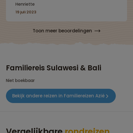
Henriette
familiereis waardevol maken voor het hele
gezin.”
19 juli 2023
Toon meer beoordelingen
Familiereis Sulawesi & Bali
Niet boekbaar
Bekijk andere reizen in Familiereizen Azië
Vergelijkbare
rondreizen