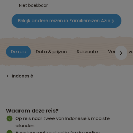
Niet boekbaar
Bekijk andere reizen in Familiereizen Azië
De reis
Data & prijzen
Reisroute
Verblijf & v
Indonesië
Waarom deze reis?
Op reis naar twee van Indonesië's mooiste
eilanden
Avontuur met veel actie én de nodige