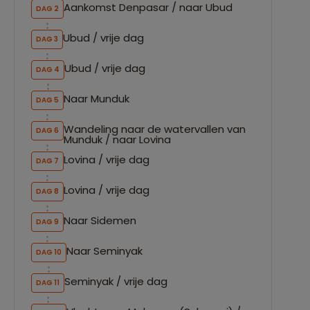
Aankomst Denpasar / naar Ubud
DAG 2
DAG
Ubud / vrije dag
DAG 3
DAG
Ubud / vrije dag
DAG 4
DAG
Naar Munduk
DAG 5
DAG
Wandeling naar de watervallen van
DAG 6
DAG
Munduk / naar Lovina
Lovina / vrije dag
DAG 7
DAG
Lovina / vrije dag
DAG 8
DAG
Naar Sidemen
DAG 9
DAG
Naar Seminyak
DAG 10
DAG
Seminyak / vrije dag
DAG 11
DAG 