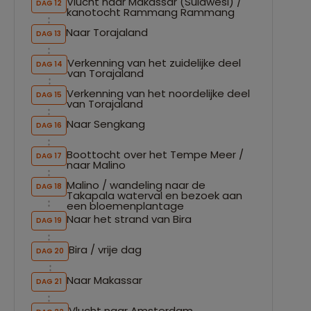
Vlucht naar Makassar (Sulawesi) /
DAG 12
DAG
kanotocht Rammang Rammang
Naar Torajaland
DAG 13
DAG
Verkenning van het zuidelijke deel
DAG 14
DAG
van Torajaland
Verkenning van het noordelijke deel
DAG 15
DAG
van Torajaland
Naar Sengkang
DAG 16
DAG
Boottocht over het Tempe Meer /
DAG 17
DAG
naar Malino
Malino / wandeling naar de
DAG 18
DAG
Takapala waterval en bezoek aan
een bloemenplantage
Naar het strand van Bira
DAG 19
DAG
Bira / vrije dag
DAG 20
DAG
Naar Makassar
DAG 21
DAG
Vlucht naar Amsterdam