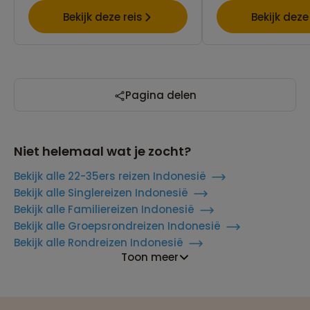
Bekijk deze reis
Bekijk deze
Pagina delen
Niet helemaal wat je zocht?
Bekijk alle 22-35ers reizen Indonesië
Bekijk alle Singlereizen Indonesië
Bekijk alle Familiereizen Indonesië
Bekijk alle Groepsrondreizen Indonesië
Bekijk alle Rondreizen Indonesië
Toon meer
Reizen met oog voor mens, cultuur en milieu