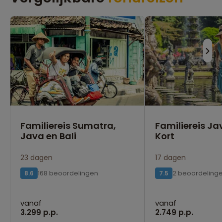
Familiereis Sumatra,
Familiereis Ja
Java en Bali
Kort
23 dagen
17 dagen
168 beoordelingen
2 beoordeling
8.6
7.5
vanaf
vanaf
3.299 p.p.
2.749 p.p.