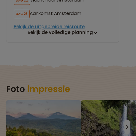
DAG 22
DAG
Aankomst Amsterdam
DAG 23
DAG
Bekijk de uitgebreide reisroute
DAG
Bekijk de volledige planning
Bek
Foto
impressie