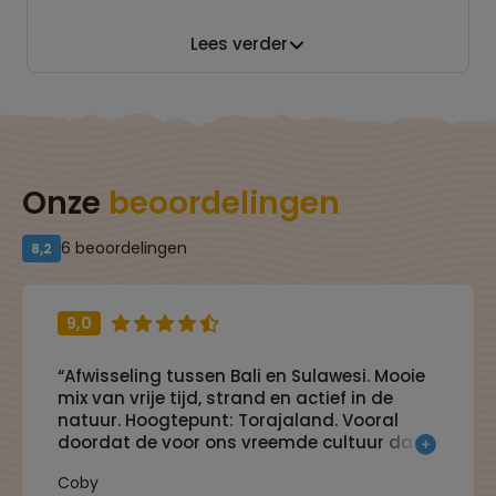
Lees verder
Onze
beoordelingen
6 beoordelingen
8,2
9,0
“Afwisseling tussen Bali en Sulawesi. Mooie
mix van vrije tijd, strand en actief in de
natuur. Hoogtepunt: Torajaland. Vooral
doordat de voor ons vreemde cultuur daar
nog gewoon 'geleefd' wordt voelde het
Coby
nooit als 'apies kijken'.”