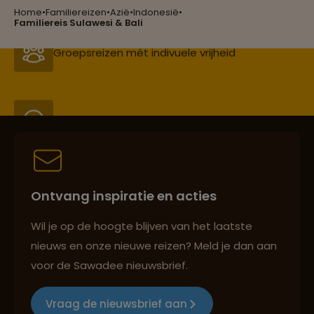
Home
•
Familiereizen
•
Azië
•
Indonesië
•
Groepsreizen mét indivuele vrijheid
Familiereis Sulawesi & Bali
Persoonlijk en deskundig reisadvies
Best beoordeelde reisroutes
Ontvang inspiratie en acties
Reizen met oog voor mens, cultuur en milieu
Wil je op de hoogte blijven van het laatste
nieuws en onze nieuwe reizen? Meld je dan aan
voor de Sawadee nieuwsbrief.
Groepsreizen mét indivuele vrijheid
Vraag de nieuwsbrief aan