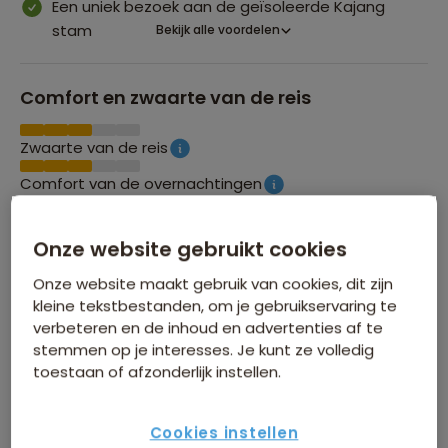
Een uniek bezoek aan de geïsoleerde Kajang
stam
Bekijk alle voordelen
Comfort en zwaarte van de reis
Zwaarte van de reis
Comfort van de overnachtingen
Onze website gebruikt cookies
Groepsgrootte
Onze website maakt gebruik van cookies, dit zijn
Maximaal 24 personen
kleine tekstbestanden, om je gebruikservaring te
verbeteren en de inhoud en advertenties af te
stemmen op je interesses. Je kunt ze volledig
toestaan of afzonderlijk instellen.
Cookies instellen
INFORMATIEDAG