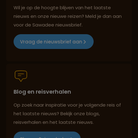
Reizen met oog voor mens, cultuur en milieu
Wil je op de hoogte blijven van het laatste
nieuws en onze nieuwe reizen? Meld je dan aan
voor de Sawadee nieuwsbrief.
Groepsreizen mét indivuele vrijheid
Vraag de nieuwsbrief aan
Persoonlijk en deskundig reisadvies
Blog en reisverhalen
Best beoordeelde reisroutes
Op zoek naar inspiratie voor je volgende reis of
het laatste nieuws? Bekijk onze blogs,
Reizen met oog voor mens, cultuur en milieu
reisverhalen en het laatste nieuws.