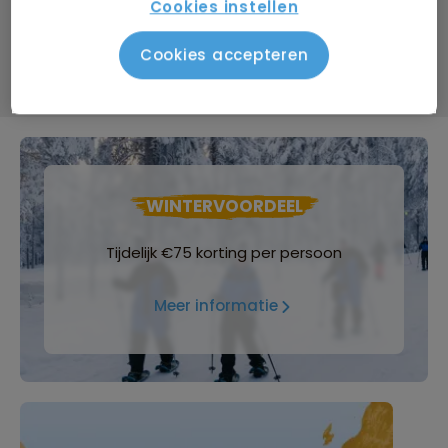
Cookies instellen
Bijkomende kosten €26,25 p.p. op basis van 2 personen
Cookies accepteren
Data & prijzen
WINTERVOORDEEL
Tijdelijk €75 korting per persoon
Meer informatie