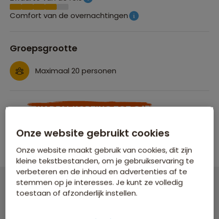
Comfort van de overnachtingen
Groepsgrootte
Maximaal 20 personen
SAWADEAL KORTING TOT € 150
Profiteer nu van tijdelijke korting op vertrek:
Onze website gebruikt cookies
Woensdag 2 sep
Onze website maakt gebruik van cookies, dit zijn
kleine tekstbestanden, om je gebruikservaring te
verbeteren en de inhoud en advertenties af te
stemmen op je interesses. Je kunt ze volledig
toestaan of afzonderlijk instellen.
Groepsrondreis Japan
21 dagen vanaf 4.929 p.p.