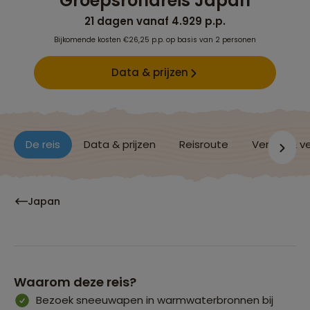
Groepsrondreis Japan
21 dagen vanaf 4.929 p.p.
Bijkomende kosten €26,25 p.p. op basis van 2 personen
Data & prijzen
De reis
Data & prijzen
Reisroute
Verblijf & v
Japan
Waarom deze reis?
Bezoek sneeuwapen in warmwaterbronnen bij