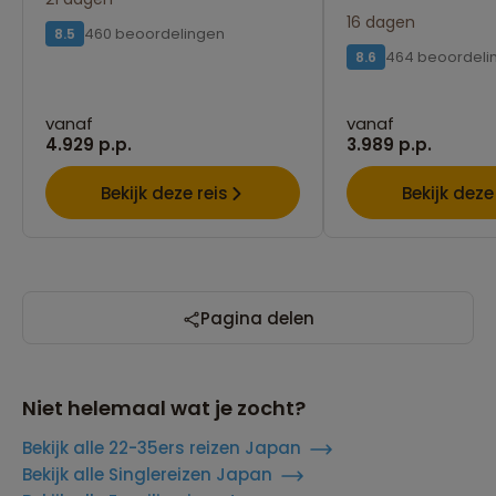
16 dagen
460 beoordelingen
8.5
464 beoordeli
8.6
vanaf
vanaf
4.929 p.p.
3.989 p.p.
Bekijk deze reis
Bekijk deze
Pagina delen
Niet helemaal wat je zocht?
Bekijk alle 22-35ers reizen Japan
Bekijk alle Singlereizen Japan