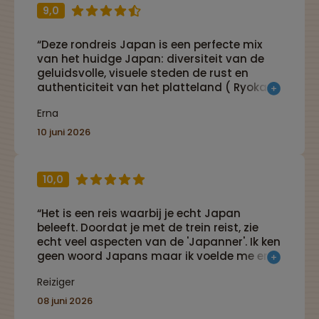
9,0
“Deze rondreis Japan is een perfecte mix
van het huidge Japan: diversiteit van de
geluidsvolle, visuele steden de rust en
authenticiteit van het platteland ( Ryokan,
onsen) . Verblijf en reizen geheel verzorgd
Erna
en voor wie dit wenst genoeg vrije tijd om
zelf in te vullen. Wens je dit niet,
10 juni 2026
waarschijnlijk heeft jouw reisleider een
prima invulling en of tips.”
10,0
“Het is een reis waarbij je echt Japan
beleeft. Doordat je met de trein reist, zie
echt veel aspecten van de 'Japanner'. Ik ken
geen woord Japans maar ik voelde me er
wel thuis.”
Reiziger
08 juni 2026