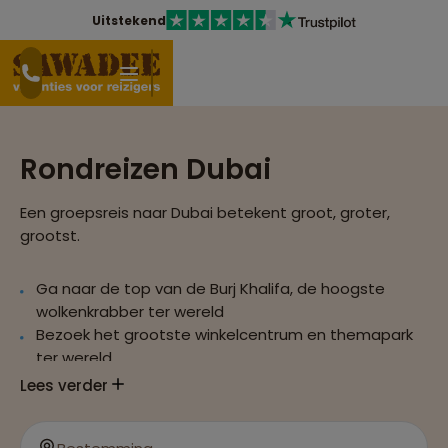
Uitstekend
Rondreizen Dubai
Een groepsreis naar Dubai betekent groot, groter,
grootst.
Ga naar de top van de Burj Khalifa, de hoogste
wolkenkrabber ter wereld
Bezoek het grootste winkelcentrum en themapark
ter wereld
Raak tijdens de rondreis overweldigd door de
Lees verder
enorme rijkdom en de indrukwekkende projecten
van de stad