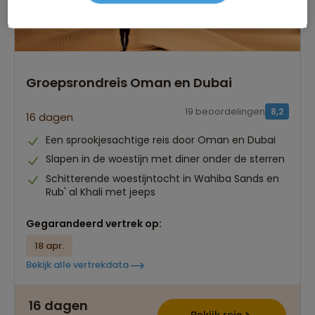
Groepsrondreis Oman en Dubai
19 beoordelingen
8,2
16 dagen
Een sprookjesachtige reis door Oman en Dubai
Slapen in de woestijn met diner onder de sterren
Schitterende woestijntocht in Wahiba Sands en
Rub' al Khali met jeeps
Gegarandeerd vertrek op:
18 apr.
Bekijk alle vertrekdata
16 dagen