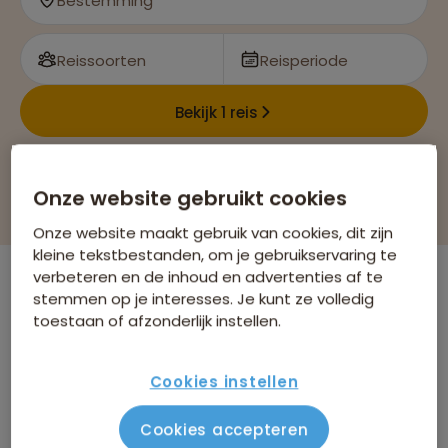
Bestemming
Reissoorten
Reisperiode
Bekijk 1 reis
Filteren & sorteren
Onze website gebruikt cookies
Onze website maakt gebruik van cookies, dit zijn
kleine tekstbestanden, om je gebruikservaring te
verbeteren en de inhoud en advertenties af te
stemmen op je interesses. Je kunt ze volledig
Er is
1
reis die voldoet aan jouw wensen
toestaan of afzonderlijk instellen.
Dubai
Verwijder alle filters
Cookies instellen
Cookies accepteren