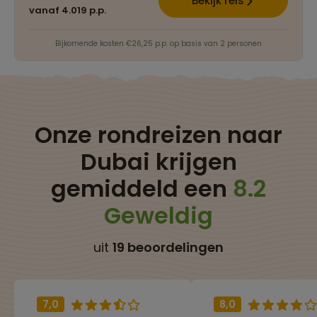
Bekijk reis
vanaf 4.019 p.p.
Bijkomende kosten €26,25 p.p. op basis van 2 personen
Onze rondreizen naar
Dubai krijgen
gemiddeld een
8.2
Geweldig
uit
19 beoordelingen
7,0
8,0