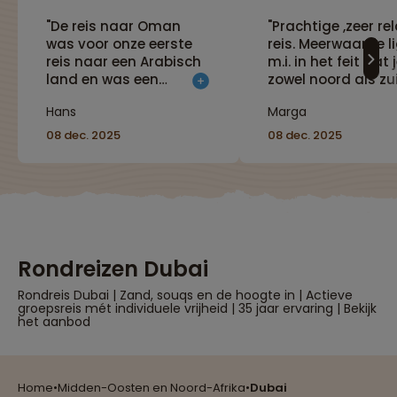
"De reis naar Oman
"Prachtige ,zeer re
was voor onze eerste
reis. Meerwaarde l
reis naar een Arabisch
m.i. in het feit dat 
land en was een
zowel noord als zu
prettige kennismaking
Oman bezoekt.
Hans
Marga
met aardige bevolking
Verlengen in Dubai
en een zeer schoon
aanrader."
08 dec. 2025
08 dec. 2025
land. De infrastructuur
is erg goed verzorgd en
de hotels zeer
acceptabel. De trips
door de zandduinen
zijn een spannend en
zeer leuk toetje. De trip
Rondreizen Dubai
in Dubai maakt dat je
eigenlijk 2 vakanties in
Rondreis Dubai | Zand, souqs en de hoogte in | Actieve
groepsreis mét individuele vrijheid | 35 jaar ervaring | Bekijk
één hebt."
het aanbod
Reizen met oog voor mens, cultuur en milieu
Home
•
Midden-Oosten en Noord-Afrika
•
Dubai