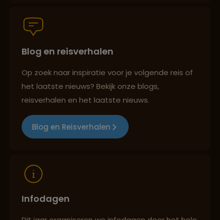
Groepsreizen mét indivuele vrijheid
Blog en reisverhalen
Persoonlijk en deskundig reisadvies
Op zoek naar inspiratie voor je volgende reis of
het laatste nieuws? Bekijk onze blogs,
Best beoordeelde reisroutes
reisverhalen en het laatste nieuws.
Blog en Reisverhalen
Reizen met oog voor mens, cultuur en milieu
Infodagen
Dit jaar organiseren we infodagen door het hele