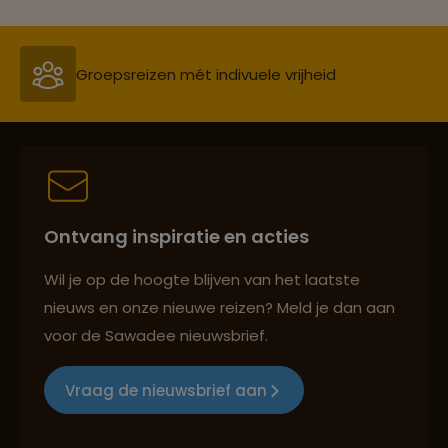
Groepsreizen mét indivuele vrijheid
Persoonlijk en deskundig reisadvies
Ontvang inspiratie en acties
Best beoordeelde reisroutes
Wil je op de hoogte blijven van het laatste
nieuws en onze nieuwe reizen? Meld je dan aan
voor de Sawadee nieuwsbrief.
Reizen met oog voor mens, cultuur en milieu
Vraag de nieuwsbrief aan